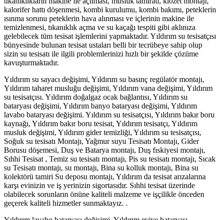
tıkanıklıkların makine ile açılması, musluk tamiratı, klozet montajı,
kalorifer hattı döşenmesi, kombi kurulumu, kombi bakımı, peteklerin
ısınma sorunu peteklerin hava alınması ve içlerinin makine ile
temizlenmesi, tıkanıklık açma ve su kaçağı tespiti gibi aklınıza
gelebilecek tüm tesisat işlemlerini yapmaktadır. Yıldırım su tesisatçısı
bünyesinde bulunan tesisat ustaları belli bir tecrübeye sahip olup
sizin su tesisatı ile ilgili problemlerinizi hızlı bir şekilde çözüme
kavuşturmaktadır.
Yıldırım su sayacı değişimi, Yıldırım su basınç regülatör montajı,
Yıldırım taharet musluğu değişimi, Yıldırım vana değişimi, Yıldırım
su tesisatçısı. Yıldırım doğalgaz ocak bağlantısı, Yıldırım su
bataryası değişimi, Yıldırım banyo bataryası değişimi, Yıldırım
lavabo bataryası değişimi. Yıldırım su tesisatçısı, Yıldırım bakır boru
kaynağı, Yıldırım bakır boru tesisat, Yıldırım tesisatçı, Yıldırım
musluk değişimi, Yıldırım gider temizliği, Yıldırım su tesisatçısı,
Soğuk su tesisatı Montajı, Yağmur suyu Tesisatı Montajı, Gider
Borusu döşemesi, Duş ve Batarya montajı, Duş fıskiyesi montajı,
Sıhhi Tesisat , Temiz su tesisatı montajı, Pis su tesisatı montajı, Sıcak
su Tesisatı montajı, su montajı, Bina su kolluk montajı, Bina su
kolektörü tamiri Su deposu montajı, Yıldırım da tesisat arızalarına
karşı evinizin ve iş yerinizin sigortasıdır. Sıhhi tesisat üzerinde
olabilecek sorunların önüne kaliteli malzeme ve işçilikle önceden
geçerek kaliteli hizmetler sunmaktayız. .
Yıldırım lavabo bataryası değişimi, Yıldırım eviye bataryası