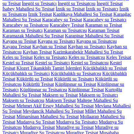
su Tesisat
İnegöl su Tesisatçı
İnegöl su Tesisatçısı
İnegöl Tesisat
İ̇sabey Mahallesi Su Tesisat
İznik su Tesisat
İznik su Tesisatçı
İznik
su Tesisatçısı
İznik Tesisat
Kaplikaya Mahallesi Su Tesisat
Karaağaç
Mahallesi Su Tesisat
Karacabey su Tesisat
Karacabey su Tesisatçı
Karacabey su Tesisatçısı
Karacabey Tesisat
Karaman su Tesisat
Karaman su Tesisatçı
Karaman su Tesisatçısı
Karaman Tesisat
Karamazak Mahallesi Su Tesisat
Karapinar Mahallesi Su Tesisat
Kayapa su Tesisat
Kayapa su Tesisatçı
Kayapa su Tesisatçısı
Kayapa Tesisat
Kayhan su Tesisat
Kayhan su Tesisatçı
Kayhan su
Tesisatçısı
Kayhan Tesisat
Kazimkarabeki̇r Mahallesi Su Tesisat
Keles su Tesisat
Keles su Tesisatçı
Keles su Tesisatçısı
Keles Tesisat
Kestel su Tesisat
Kestel su Tesisatçı
Kestel su Tesisatçısı
Kestel
Tesisat
Klozet Tıkanıklığı Tamiri İşlemleri
Küçükbalıklı su Tesisat
Küçükbalıklı su Tesisatçı
Küçükbalıklı su Tesisatçısı
Küçükbalıklı
Tesisat
Kükürtlü su Tesisat
Kükürtlü su Tesisatçı
Kükürtlü su
Tesisatçısı
Kükürtlü Tesisat
Küplüpınar su Tesisat
Küplüpınar su
Tesisatçı
Küplüpınar su Tesisatçısı
Küplüpınar Tesisat
Kurtoğlu
Mahallesi Su Tesisat
Maksem su Tesisat
Maksem su Tesisatçı
Maksem su Tesisatçısı
Maksem Tesisat
Maltepe Mahallesi Su
Tesisat
Mehmet Aki̇f Ersoy Mahallesi Su Tesisat
Mevlana Mahallesi
Su Tesisat
Meydancik Mahallesi Su Tesisat
Mi̇llet Mahallesi Su
Tesisat
Mi̇marsi̇nan Mahallesi Su Tesisat
Mollaarap Mahallesi Su
Tesisat
Mudanya Su Tesisat
Mudanya Su Tesisatçı
Mudanya Su
Tesisatçısı
Mudanya Tesisat
Muradiye su Tesisat
Muradiye su
Tesisatçı
Muradiye Su Tesisatçısı
Muradiye Tesisat
Musababa