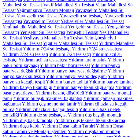
Mahallesi Su Tesisat
Vakif Mahallesi Su Tesisat
Vatan Mahallesi Su
Tesisat
Yağmur suyu Tesisatı Montajı
Yavuzseli̇m Mahallesi Su
Tesisat
Yavuzselim su Tesisat
Yavuzselim su tesisatçı
Yavuzselim su
Tesisatçısı
Yavuzselim Tesisat
Yedi̇selvi̇ler Mahallesi Su Tesisat
Yeni̇mahalle Mahallesi Su Tesisat
Yenişehir su Tesisat
Yenişehir su
Tesisatçı
Yenişehir Su Tesisatçısı
Yenişehir Tesisat
Yeşi̇l Mahallesi
Su Tesisat
Yeşi̇lyayla Mahallesi Su Tesisat
Yetmi̇şbeşi̇nci̇yil
Mahallesi Su Tesisat
Yi̇ği̇tler Mahallesi Su Tesisat
Yildirim Mahallesi
Su Tesisat
Yıldırım 7/24 su tesisatçı
Yıldırım 7/24 su tesisatçısı
Yıldırım 7/24 su tesisatı
Yıldırım 7/24 tesisatçı
Yıldırım acil su
tesisatçı
Yıldırım acil su tesisatçısı
Yıldırım ara musluk
Yıldırım
bakır boru kaynağı
Yıldırım bakır boru tesisat
Yıldırım banyo
bataryası değişimi
Yıldırım banyo bataryası değiştirme
Yıldırım
banyo kaçak su tespiti
Yıldırım banyo lavabo değişimi
Yıldırım
banyo su kaçağı tespit
Yıldırım banyo tadilat
Yıldırım banyo tamirat
Yıldırım banyo tıkanıklığı
Yıldırım banyo tıkanıklığı açma
Yıldırım
basınç ayarlayıcı
Yıldırım basınç düşürücü
Yıldırım batarya montaj
tamir
Yıldırım bulaşık makinesi bağlantısı
Yıldırım çamaşır makinesi
bağlantısı
Yıldırım çeşme montaj tamir
Yıldırım cihazla su kaçağı
bulma
Yıldırım cihazla su kaçağı tespiti
Yıldırım cihazlı petek
temizliği
Yıldırım de su tesisatçısı
Yıldırım duş başlığı montajı
Yıldırım duş başlık montajı
Yıldırım duş teknesi tıkanıklık açma
Yıldırım duşa kabin
Yıldırım Duşa kabin Tamiri
Yıldırım Duşa
kabin Tamiri ve Montajı İşlemleri
Yıldırım duşakabin montajı
Yıldırım duşakabin tesisatı
Yıldırım en yakın su tesisatçısı
Yıldırım