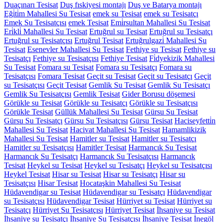
Duaçınarı Tesisat
Duş fıskiyesi montajı
Duş ve Batarya montajı
Eği̇ti̇m Mahallesi Su Tesisat
emek su Tesisat
emek su Tesisatçı
Emek Su Tesisatçısı
emek Tesisat
Emi̇rsultan Mahallesi Su Tesisat
Eri̇kli̇ Mahallesi Su Tesisat
Ertuğrul su Tesisat
Ertuğrul su Tesisatçı
Ertuğrul su Tesisatçısı
Ertuğrul Tesisat
Ertuğrulgazi̇ Mahallesi Su
Tesisat
Esenevler Mahallesi Su Tesisat
Fethiye su Tesisat
Fethiye su
Tesisatçı
Fethiye su Tesisatçısı
Fethiye Tesisat
Fi̇dyekizik Mahallesi
Su Tesisat
Fomara su Tesisat
Fomara su Tesisatçı
Fomara su
Tesisatçısı
Fomara Tesisat
Geçit su Tesisat
Geçit su Tesisatçı
Geçit
su Tesisatçısı
Geçit Tesisat
Gemlik Su Tesisat
Gemlik Su Tesisatçı
Gemlik Su Tesisatçısı
Gemlik Tesisat
Gider Borusu döşemesi
Görükle su Tesisat
Görükle su Tesisatçı
Görükle su Tesisatçısı
Görükle Tesisat
Güllük Mahallesi Su Tesisat
Gürsu Su Tesisat
Gürsu Su Tesisatçı
Gürsu Su Tesisatçısı
Gürsu Tesisat
Haciseyfetti̇n
Mahallesi Su Tesisat
Hacivat Mahallesi Su Tesisat
Hamamlikizik
Mahallesi Su Tesisat
Hamitler su Tesisat
Hamitler su Tesisatçı
Hamitler su Tesisatçısı
Hamitler Tesisat
Harmancık Su Tesisat
Harmancık Su Tesisatçı
Harmancık Su Tesisatçısı
Harmancık
Tesisat
Heykel su Tesisat
Heykel su Tesisatçı
Heykel su Tesisatçısı
Heykel Tesisat
Hisar su Tesisat
Hisar su Tesisatçı
Hisar su
Tesisatçısı
Hisar Tesisat
Hocataşkin Mahallesi Su Tesisat
Hüdavendigar su Tesisat
Hüdavendigar su Tesisatçı
Hüdavendigar
su Tesisatçısı
Hüdavendigar Tesisat
Hürriyet su Tesisat
Hürriyet su
Tesisatçı
Hürriyet Su Tesisatçısı
Hürriyet Tesisat
İhsaniye su Tesisat
İhsaniye su Tesisatçı
İhsaniye Su Tesisatçısı
İhsaniye Tesisat
İnegöl