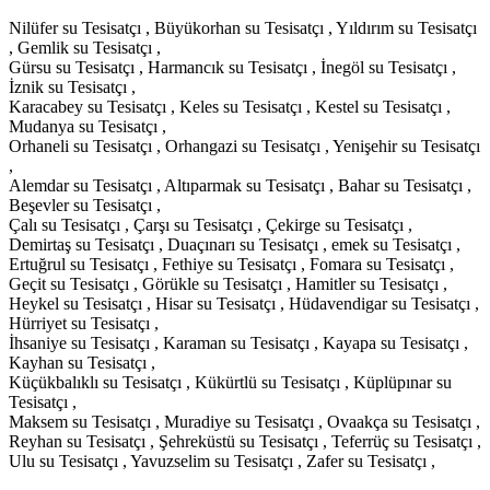
Nilüfer su Tesisatçı , Büyükorhan su Tesisatçı , Yıldırım su Tesisatçı
, Gemlik su Tesisatçı ,
Gürsu su Tesisatçı , Harmancık su Tesisatçı , İnegöl su Tesisatçı ,
İznik su Tesisatçı ,
Karacabey su Tesisatçı , Keles su Tesisatçı , Kestel su Tesisatçı ,
Mudanya su Tesisatçı ,
Orhaneli su Tesisatçı , Orhangazi su Tesisatçı , Yenişehir su Tesisatçı
,
Alemdar su Tesisatçı , Altıparmak su Tesisatçı , Bahar su Tesisatçı ,
Beşevler su Tesisatçı ,
Çalı su Tesisatçı , Çarşı su Tesisatçı , Çekirge su Tesisatçı ,
Demirtaş su Tesisatçı , Duaçınarı su Tesisatçı , emek su Tesisatçı ,
Ertuğrul su Tesisatçı , Fethiye su Tesisatçı , Fomara su Tesisatçı ,
Geçit su Tesisatçı , Görükle su Tesisatçı , Hamitler su Tesisatçı ,
Heykel su Tesisatçı , Hisar su Tesisatçı , Hüdavendigar su Tesisatçı ,
Hürriyet su Tesisatçı ,
İhsaniye su Tesisatçı , Karaman su Tesisatçı , Kayapa su Tesisatçı ,
Kayhan su Tesisatçı ,
Küçükbalıklı su Tesisatçı , Kükürtlü su Tesisatçı , Küplüpınar su
Tesisatçı ,
Maksem su Tesisatçı , Muradiye su Tesisatçı , Ovaakça su Tesisatçı ,
Reyhan su Tesisatçı , Şehreküstü su Tesisatçı , Teferrüç su Tesisatçı ,
Ulu su Tesisatçı , Yavuzselim su Tesisatçı , Zafer su Tesisatçı ,