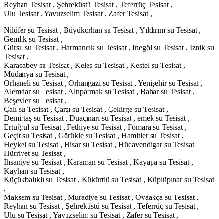
Reyhan Tesisat , Şehreküstü Tesisat , Teferrüç Tesisat ,
Ulu Tesisat , Yavuzselim Tesisat , Zafer Tesisat ,
Nilüfer su Tesisat , Büyükorhan su Tesisat , Yıldırım su Tesisat ,
Gemlik su Tesisat ,
Gürsu su Tesisat , Harmancık su Tesisat , İnegöl su Tesisat , İznik su
Tesisat ,
Karacabey su Tesisat , Keles su Tesisat , Kestel su Tesisat ,
Mudanya su Tesisat ,
Orhaneli su Tesisat , Orhangazi su Tesisat , Yenişehir su Tesisat ,
Alemdar su Tesisat , Altıparmak su Tesisat , Bahar su Tesisat ,
Beşevler su Tesisat ,
Çalı su Tesisat , Çarşı su Tesisat , Çekirge su Tesisat ,
Demirtaş su Tesisat , Duaçınarı su Tesisat , emek su Tesisat ,
Ertuğrul su Tesisat , Fethiye su Tesisat , Fomara su Tesisat ,
Geçit su Tesisat , Görükle su Tesisat , Hamitler su Tesisat ,
Heykel su Tesisat , Hisar su Tesisat , Hüdavendigar su Tesisat ,
Hürriyet su Tesisat ,
İhsaniye su Tesisat , Karaman su Tesisat , Kayapa su Tesisat ,
Kayhan su Tesisat ,
Küçükbalıklı su Tesisat , Kükürtlü su Tesisat , Küplüpınar su Tesisat
,
Maksem su Tesisat , Muradiye su Tesisat , Ovaakça su Tesisat ,
Reyhan su Tesisat , Şehreküstü su Tesisat , Teferrüç su Tesisat ,
Ulu su Tesisat , Yavuzselim su Tesisat , Zafer su Tesisat ,