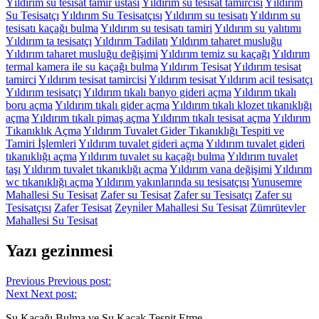
Yıldırım su tesisat tamir ustası
Yıldırım su tesisat tamircisi
Yıldırım
Su Tesisatçı
Yıldırım Su Tesisatçısı
Yıldırım su tesisatı
Yıldırım su
tesisatı kaçağı bulma
Yıldırım su tesisatı tamiri
Yıldırım su yalıtımı
Yıldırım ta tesisatçı
Yıldırım Tadilatı
Yıldırım taharet musluğu
Yıldırım taharet musluğu değişimi
Yıldırım temiz su kaçağı
Yıldırım
termal kamera ile su kaçağı bulma
Yıldırım Tesisat
Yıldırım tesisat
tamirci
Yıldırım tesisat tamircisi
Yıldırım tesisat Yıldırım acil tesisatçı
Yıldırım tesisatçı
Yıldırım tıkalı banyo gideri açma
Yıldırım tıkalı
boru açma
Yıldırım tıkalı gider açma
Yıldırım tıkalı klozet tıkanıklığı
açma
Yıldırım tıkalı pimaş açma
Yıldırım tıkalı tesisat açma
Yıldırım
Tıkanıklık Açma
Yıldırım Tuvalet Gider Tıkanıklığı Tespiti ve
Tamiri İşlemleri
Yıldırım tuvalet gideri açma
Yıldırım tuvalet gideri
tıkanıklığı açma
Yıldırım tuvalet su kaçağı bulma
Yıldırım tuvalet
taşı
Yıldırım tuvalet tıkanıklığı açma
Yıldırım vana değişimi
Yıldırım
wc tıkanıklığı açma
Yıldırım yakınlarında su tesisatçısı
Yunusemre
Mahallesi Su Tesisat
Zafer su Tesisat
Zafer su Tesisatçı
Zafer su
Tesisatçısı
Zafer Tesisat
Zeyni̇ler Mahallesi Su Tesisat
Zümrütevler
Mahallesi Su Tesisat
Yazı gezinmesi
Previous
Previous post:
Next
Next post:
Su Kaçağı Bulma ve Su Kaçak Tespit Etme