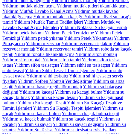
Yıldırım musluk değişimi
Yıldırım musluk montajı
Yıldırım Mutfak
Yıldırım mutfak gideri açma
Yıldırım mutfak gideri tıkanıklık açma
Yıldırım Mutfak Lavabo Kanal Açma
Yıldırım mutfak lavabo
tıkanıklığı açma
Yıldırım mutfak su kaçağı. Yıldırım küvet su kaçağı
tamiri
Yıldırım Mutfak Tamiri Tadilat İşleri
Yıldırım Mutfak ve
Lavabo Kanal Açma İşlemleri
Yıldırım Noktasal Su kaçağı Tespiti
Yıldırım petek bakımı
Yıldırım Petek Temizleme
Yıldırım Petek
Temizliği
Yıldırım petek yıkama
Yıldırım Petek Yıkanması
Yıldırım
Pimaş açma
Yıldırım rezervuar
Yıldırım rezervuar iç takım
Yıldırım
rezervuar montajı
Yıldırım rezervuar tamiri
Yıldırım robotla su kaçak
tespiti
Yıldırım robotla tıkanıklık açma
Yıldırım sifon montajı
Yıldırım sifon motajı
Yıldırım sifon tamiri
Yıldırım sifon tesisat
ustası
Yıldırım sifon tesisatçısı
Yıldırım sıhhi su tesisatçısı
Yıldırım
sıhhi tesisat
Yıldırım Sıhhi Tesisat Tamir İşlemleri
Yıldırım sıhhi
tesisat ustası
Yıldırım sıhhi tesisatçı
Yıldırım sıhhi tesisatçı servis
fiyatları
Yıldırım Şofben Montajı Yer değiştirme
Yıldırım su arıza
tespiti
Yıldırım su basınç regülatör montajı
Yıldırım su bataryası
değişimi
Yıldırım su kacagi
Yıldırım su kacagi bulma
Yıldırım su
kacagi bulmak
Yıldırım su kacagi tespiti
Yıldırım su kaçağı nasıl
bulunur
Yıldırım Su kaçağı Tespit
Yıldırım Su Kaçağı Tespit ve
Tamiri İşlemleri
Yıldırım Su Kaçağı Tespiti İşlemleri
Yıldırım su
kaçak
Yıldırım su kaçak bulma
Yıldırım su kaçak bulma tespit
Yıldırım su kaçak bulmak
Yıldırım su kaçak tespiti
Yıldırım su
kaçakçı
Yıldırım su sayacı
Yıldırım su sayacı değişimi
Yıldırım su
sızıntısı
Yıldırım Su Tesisat
Yıldırım su tesisat servis fiyatları