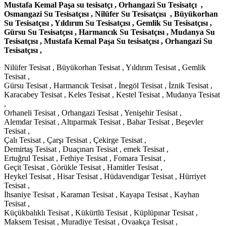
Mustafa Kemal Paşa su tesisatçı , Orhangazi Su Tesisatçı ,
Osmangazi Su Tesisatçısı , Nilüfer Su Tesisatçısı , Büyükorhan
Su Tesisatçısı , Yıldırım Su Tesisatçısı , Gemlik Su Tesisatçısı ,
Gürsu Su Tesisatçısı , Harmancık Su Tesisatçısı , Mudanya Su
Tesisatçısı , Mustafa Kemal Paşa Su tesisatçısı , Orhangazi Su
Tesisatçısı ,
Nilüfer Tesisat , Büyükorhan Tesisat , Yıldırım Tesisat , Gemlik
Tesisat ,
Gürsu Tesisat , Harmancık Tesisat , İnegöl Tesisat , İznik Tesisat ,
Karacabey Tesisat , Keles Tesisat , Kestel Tesisat , Mudanya Tesisat
,
Orhaneli Tesisat , Orhangazi Tesisat , Yenişehir Tesisat ,
Alemdar Tesisat , Altıparmak Tesisat , Bahar Tesisat , Beşevler
Tesisat ,
Çalı Tesisat , Çarşı Tesisat , Çekirge Tesisat ,
Demirtaş Tesisat , Duaçınarı Tesisat , emek Tesisat ,
Ertuğrul Tesisat , Fethiye Tesisat , Fomara Tesisat ,
Geçit Tesisat , Görükle Tesisat , Hamitler Tesisat ,
Heykel Tesisat , Hisar Tesisat , Hüdavendigar Tesisat , Hürriyet
Tesisat ,
İhsaniye Tesisat , Karaman Tesisat , Kayapa Tesisat , Kayhan
Tesisat ,
Küçükbalıklı Tesisat , Kükürtlü Tesisat , Küplüpınar Tesisat ,
Maksem Tesisat , Muradiye Tesisat , Ovaakça Tesisat ,