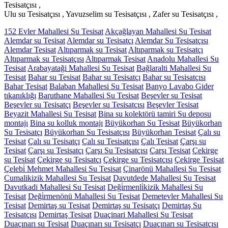
Tesisatçısı ,
Ulu su Tesisatçısı , Yavuzselim su Tesisatçısı , Zafer su Tesisatçısı ,
152 Evler Mahallesi Su Tesisat
Akçağlayan Mahallesi Su Tesisat
Alemdar su Tesisat
Alemdar su Tesisatçı
Alemdar Su Tesisatçısı
Alemdar Tesisat
Altıparmak su Tesisat
Altıparmak su Tesisatçı
Altıparmak su Tesisatçısı
Altıparmak Tesisat
Anadolu Mahallesi Su
Tesisat
Arabayataği Mahallesi Su Tesisat
Bağlaralti Mahallesi Su
Tesisat
Bahar su Tesisat
Bahar su Tesisatçı
Bahar su Tesisatçısı
Bahar Tesisat
Balaban Mahallesi Su Tesisat
Banyo Lavabo Gider
tıkanıklığı
Baruthane Mahallesi Su Tesisat
Beşevler su Tesisat
Beşevler su Tesisatçı
Beşevler su Tesisatçısı
Beşevler Tesisat
Beyazit Mahallesi Su Tesisat
Bina su kolektörü tamiri Su deposu
montajı
Bina su kolluk montajı
Büyükorhan Su Tesisat
Büyükorhan
Su Tesisatçı
Büyükorhan Su Tesisatçısı
Büyükorhan Tesisat
Çalı su
Tesisat
Çalı su Tesisatçı
Çalı su Tesisatçısı
Çalı Tesisat
Çarşı su
Tesisat
Çarşı su Tesisatçı
Çarşı Su Tesisatçısı
Çarşı Tesisat
Çekirge
su Tesisat
Çekirge su Tesisatçı
Çekirge su Tesisatçısı
Çekirge Tesisat
Çelebi̇ Mehmet Mahallesi Su Tesisat
Çinarönü Mahallesi Su Tesisat
Cumalikizik Mahallesi Su Tesisat
Davutdede Mahallesi Su Tesisat
Davutkadi Mahallesi Su Tesisat
Deği̇rmenli̇kizik Mahallesi Su
Tesisat
Deği̇rmenönü Mahallesi Su Tesisat
Demetevler Mahallesi Su
Tesisat
Demirtaş su Tesisat
Demirtaş su Tesisatçı
Demirtaş Su
Tesisatçısı
Demirtaş Tesisat
Duaçinari Mahallesi Su Tesisat
Duaçınarı su Tesisat
Duaçınarı su Tesisatçı
Duaçınarı su Tesisatçısı