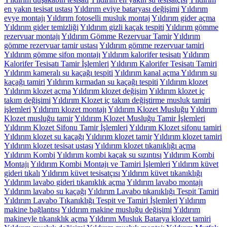
en yakın tesisat ustası
Yıldırım eviye bataryası değişimi
Yıldırım
evye montajı
Yıldırım fotoselli musluk montaj
Yıldırım gider açma
Yıldırım gider temizliği
Yıldırım gizli kaçak tespiti
Yıldırım gömme
rezervuar montajı
Yıldırım Gömme Rezervuar Tamir
Yıldırım
gömme rezervuar tamir ustası
Yıldırım gömme rezervuar tamiri
Yıldırım gömme sifon montajı
Yıldırım kalorifer tesisatı
Yıldırım
Kalorifer Tesisatı Tamir İşlemleri
Yıldırım Kalorifer Tesisatı Tamiri
Yıldırım kameralı su kaçağı tespiti
Yıldırım kanal açma Yıldırım su
kaçağı tamiri
Yıldırım kırmadan su kaçağı tespiti
Yıldırım klozet
Yıldırım klozet açma
Yıldırım klozet değişim
Yıldırım klozet iç
takım değişimi
Yıldırım Klozet iç takım değiştirme musluk tamiri
işlemleri
Yıldırım klozet montajı
Yıldırım Klozet Musluğu
Yıldırım
Klozet musluğu tamir
Yıldırım Klozet Musluğu Tamir İşlemleri
Yıldırım Klozet Sifonu Tamir İşlemleri
Yıldırım Klozet sifonu tamiri
Yıldırım klozet su kaçağı
Yıldırım klozet tamir
Yıldırım klozet tamiri
Yıldırım klozet tesisat ustası
Yıldırım klozet tıkanıklığı açma
Yıldırım Kombi
Yıldırım kombi kaçak su sızıntısı
Yıldırım Kombi
Montajı
Yıldırım Kombi Montajı ve Tamiri İşlemleri
Yıldırım küvet
gideri tıkalı
Yıldırım küvet tesisatçısı
Yıldırım küvet tıkanıklığı
Yıldırım lavabo gideri tıkanıklık açma
Yıldırım lavabo montajı
Yıldırım lavabo su kaçağı
Yıldırım Lavabo tıkanıklığı Tespit Tamiri
Yıldırım Lavabo Tıkanıklığı Tespit ve Tamiri İşlemleri
Yıldırım
makine bağlantısı
Yıldırım makine musluğu değişimi
Yıldırım
makineyle tıkanıklık açma
Yıldırım Musluk Batarya klozet tamiri