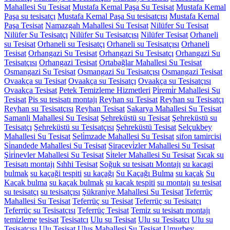
Mahallesi Su Tesisat
Mustafa Kemal Paşa Su Tesisat
Mustafa Kemal
Paşa su tesisatçı
Mustafa Kemal Paşa Su tesisatçısı
Mustafa Kemal
Paşa Tesisat
Namazgah Mahallesi Su Tesisat
Nilüfer Su Tesisat
Nilüfer Su Tesisatçı
Nilüfer Su Tesisatçısı
Nilüfer Tesisat
Orhaneli
su Tesisat
Orhaneli su Tesisatçı
Orhaneli su Tesisatçısı
Orhaneli
Tesisat
Orhangazi Su Tesisat
Orhangazi Su Tesisatçı
Orhangazi Su
Tesisatçısı
Orhangazi Tesisat
Ortabağlar Mahallesi Su Tesisat
Osmangazi Su Tesisat
Osmangazi Su Tesisatçısı
Osmangazi Tesisat
Ovaakça su Tesisat
Ovaakça su Tesisatçı
Ovaakça su Tesisatçısı
Ovaakça Tesisat
Petek Temizleme Hizmetleri
Pi̇remi̇r Mahallesi Su
Tesisat
Pis su tesisatı montajı
Reyhan su Tesisat
Reyhan su Tesisatçı
Reyhan su Tesisatçısı
Reyhan Tesisat
Sakarya Mahallesi Su Tesisat
Samanli Mahallesi Su Tesisat
Şehreküstü su Tesisat
Şehreküstü su
Tesisatçı
Şehreküstü su Tesisatçısı
Şehreküstü Tesisat
Selçukbey
Mahallesi Su Tesisat
Seli̇mzade Mahallesi Su Tesisat
sifon tamircisi
Si̇nandede Mahallesi Su Tesisat
Siracevi̇zler Mahallesi Su Tesisat
Şi̇ri̇nevler Mahallesi Su Tesisat
Si̇teler Mahallesi Su Tesisat
Sıcak su
Tesisatı montajı
Sıhhi Tesisat
Soğuk su tesisatı Montajı
su kacagi
bulmak
su kaçaği tespiti
su kaçağı
Su Kaçağı Bulma
su kaçak
Su
Kaçak bulma
su kaçak bulmak
su kacak tespiti
su montajı
su tesisat
su tesisatçı
su tesisatçısı
Şükrani̇ye Mahallesi Su Tesisat
Teferrüç
Mahallesi Su Tesisat
Teferrüç su Tesisat
Teferrüç su Tesisatçı
Teferrüç su Tesisatçısı
Teferrüç Tesisat
Temiz su tesisatı montajı
temizleme
tesisat
Tesisatcı
Ulu su Tesisat
Ulu su Tesisatçı
Ulu su
Tesisatçısı
Ulu Tesisat
Ulus Mahallesi Su Tesisat
Umurbey