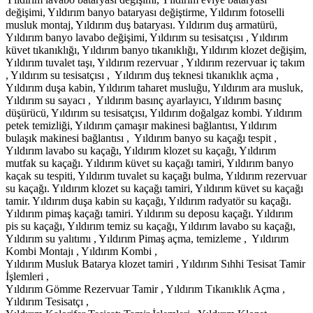
değişimi, Yıldırım banyo bataryası değiştirme, Yıldırım fotoselli
musluk montaj, Yıldırım duş bataryası. Yıldırım duş armatürü,
Yıldırım banyo lavabo değişimi, Yıldırım su tesisatçısı , Yıldırım
küvet tıkanıklığı, Yıldırım banyo tıkanıklığı, Yıldırım klozet değişim,
Yıldırım tuvalet taşı, Yıldırım rezervuar , Yıldırım rezervuar iç takım
, Yıldırım su tesisatçısı , Yıldırım duş teknesi tıkanıklık açma ,
Yıldırım duşa kabin, Yıldırım taharet musluğu, Yıldırım ara musluk,
Yıldırım su sayacı , Yıldırım basınç ayarlayıcı, Yıldırım basınç
düşürücü, Yıldırım su tesisatçısı, Yıldırım doğalgaz kombi. Yıldırım
petek temizliği, Yıldırım çamaşır makinesi bağlantısı, Yıldırım
bulaşık makinesi bağlantısı , Yıldırım banyo su kaçağı tespit ,
Yıldırım lavabo su kaçağı, Yıldırım klozet su kaçağı, Yıldırım
mutfak su kaçağı. Yıldırım küvet su kaçağı tamiri, Yıldırım banyo
kaçak su tespiti, Yıldırım tuvalet su kaçağı bulma, Yıldırım rezervuar
su kaçağı. Yıldırım klozet su kaçağı tamiri, Yıldırım küvet su kaçağı
tamir. Yıldırım duşa kabin su kaçağı, Yıldırım radyatör su kaçağı.
Yıldırım pimaş kaçağı tamiri. Yıldırım su deposu kaçağı. Yıldırım
pis su kaçağı, Yıldırım temiz su kaçağı, Yıldırım lavabo su kaçağı,
Yıldırım su yalıtımı , Yıldırım Pimaş açma, temizleme , Yıldırım
Kombi Montajı , Yıldırım Kombi ,
Yıldırım Musluk Batarya klozet tamiri , Yıldırım Sıhhi Tesisat Tamir
İşlemleri ,
Yıldırım Gömme Rezervuar Tamir , Yıldırım Tıkanıklık Açma ,
Yıldırım Tesisatçı ,