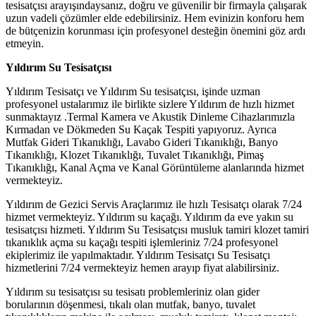
tesisatçısı arayışındaysanız, doğru ve güvenilir bir firmayla çalışarak
uzun vadeli çözümler elde edebilirsiniz. Hem evinizin konforu hem
de bütçenizin korunması için profesyonel desteğin önemini göz ardı
etmeyin.
Yıldırım Su Tesisatçısı
Yıldırım Tesisatçı ve Yıldırım Su tesisatçısı, işinde uzman
profesyonel ustalarımız ile birlikte sizlere Yıldırım de hızlı hizmet
sunmaktayız .Termal Kamera ve Akustik Dinleme Cihazlarımızla
Kırmadan ve Dökmeden Su Kaçak Tespiti yapıyoruz. Ayrıca
Mutfak Gideri Tıkanıklığı, Lavabo Gideri Tıkanıklığı, Banyo
Tıkanıklığı, Klozet Tıkanıklığı, Tuvalet Tıkanıklığı, Pimaş
Tıkanıklığı, Kanal Açma ve Kanal Görüntüleme alanlarında hizmet
vermekteyiz.
Yıldırım de Gezici Servis Araçlarımız ile hızlı Tesisatçı olarak 7/24
hizmet vermekteyiz. Yıldırım su kaçağı. Yıldırım da eve yakın su
tesisatçısı hizmeti. Yıldırım Su Tesisatçısı musluk tamiri klozet tamiri
tıkanıklık açma su kaçağı tespiti işlemleriniz 7/24 profesyonel
ekiplerimiz ile yapılmaktadır. Yıldırım Tesisatçı Su Tesisatçı
hizmetlerini 7/24 vermekteyiz hemen arayıp fiyat alabilirsiniz.
Yıldırım su tesisatçısı su tesisatı problemleriniz olan gider
borularının döşenmesi, tıkalı olan mutfak, banyo, tuvalet