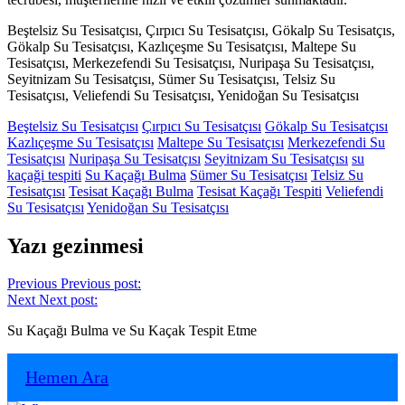
Beştelsiz Su Tesisatçısı, Çırpıcı Su Tesisatçısı, Gökalp Su Tesisatçıs,
Gökalp Su Tesisatçısı, Kazlıçeşme Su Tesisatçısı, Maltepe Su
Tesisatçısı, Merkezefendi Su Tesisatçısı, Nuripaşa Su Tesisatçısı,
Seyitnizam Su Tesisatçısı, Sümer Su Tesisatçısı, Telsiz Su
Tesisatçısı, Veliefendi Su Tesisatçısı, Yenidoğan Su Tesisatçısı
Beştelsiz Su Tesisatçısı
Çırpıcı Su Tesisatçısı
Gökalp Su Tesisatçısı
Kazlıçeşme Su Tesisatçısı
Maltepe Su Tesisatçısı
Merkezefendi Su
Tesisatçısı
Nuripaşa Su Tesisatçısı
Seyitnizam Su Tesisatçısı
su
kaçaği tespiti
Su Kaçağı Bulma
Sümer Su Tesisatçısı
Telsiz Su
Tesisatçısı
Tesisat Kaçağı Bulma
Tesisat Kaçağı Tespiti
Veliefendi
Su Tesisatçısı
Yenidoğan Su Tesisatçısı
Yazı gezinmesi
Previous
Previous post:
Next
Next post:
Su Kaçağı Bulma ve Su Kaçak Tespit Etme
Hemen Ara