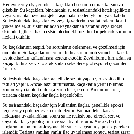
Her evde veya iş yerinde su kaçakları bir sorun olarak karşımıza
çıkabilir. Su kaçakları, binalardaki su tesisatlarındaki hatalı işçilikten
veya zamanla meydana gelen aşınmalar nedeniyle ortaya çıkabilir.
Su tesisatındaki kaçaklar, ev veya iş yerlerinin su faturalarında ani
yükselmeler, su sızıntılarından kaynaklanan zararlar veya klozet
sistemleri gibi su basma sistemlerindeki bozulmalar pek çok sorunun
nedeni olabilir.
Su kaçaklarının tespiti, bu sorunların önlenmesi ve çözülmesi için
önemlidir. Su kaçaklarının yerini bulmak için profesyonel su kaçak
tespit cihazları kullanılması gerekmektedir. Zeytinburnu kırmadan su
kaçağı bulma servisi olarak sudan sebeplere profesyonel çözümler
üretiriz.
Su tesisatındaki kaçaklar, genellikle sızıntı yapan yer tespit edilip
tadilatı yapılır. Ancak bazı durumlarda, kaçakların yerini bulmak
zordur veya tamirat oldukça zorlu bir işlemdir. Bu durumlarda,
tesisatta oluşan kaçaklar ilaçla kapatılabilir.
Su tesisatındaki kaçaklar için kullanılan ilaçlar, genellikle epoksi
reçine veya polimer esaslı maddelerdir. Bu maddeler, kaçak
noktasına uygulandıktan sonra su ile reaksiyona girerek sert ve
dayanıklı bir yapı oluşturur ve sızıntıyı durdurur. Ancak, bu tür
ilaçların kullanımı profesyonel bir su tesisatçısının yapması gereken
işlemdir. Tesisata yapılan yanlış ilaç uygulaması sonucu tesisat zarar