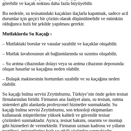
görebilir ve kaçak noktası daha fazla büyüyebilir.
Bu nedenle, su tesisatındaki kaçakları ilaçlarla kapatmak, sadece acil
durumlar için geçici bir çözüm olarak düşünülmelidir ve mümkün
olduğunca hızlı bir şekilde yapılması gerekir.
Mutfaklarda Su Kaçağı :
– Mutfaktaki borular ve vanalar sızabilir ve kaçaklar oluşabilir.
– Mutfak lavabosunun alt bağlantılarında su sızıntısı oluşabilir,
– Su arıtma cihazından dolayı veya su arıtma cihazının deposunda
oluşan hasarlar su kaçağına neden olabilir.
– Bulaşık makinesinin hortumları sızabilir ve su kaçağına neden
olabilir.
Su kaçağı bulma servisi Zeytinburnu, Türkiye’nin önde gelen tesisat
firmalarından biridir. Firmanın ana faaliyet alanı, su tesisatı, ısıtma
sistemleri gibi alanlarda profesyonel hizmetler sunmaktadır. Su
kaçağı bulma servisi Zeytinburnu, son teknoloji ekipmanları
kullanarak müşterilerine yüksek kaliteli ve güvenilir tesisat
çözümleri sunmaktadır. Ayrıca, tesisat bakımı, onarımı ve montajı
gibi hizmetleri de vermektedir. Firmanın uzman kadrosu ve yılların
tecrübesi, müşterilerine hızlı ve etkili çözümler sunmaktadır.