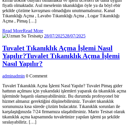
kırma dökme olayları olmamakta ve işlem ücretleri de daha uygun
fiyatlı olmaktadır. Asıl meselenin tıkanıklığın öyle ya da böyl ebir
şekilde çözüme kavuşması olmadığını unutmamalısınız. Kanal
Tıkanıklığı Açma , Lavabo Tıkanıklığı Açma , Logar Tıkanıklığı
Açma , Pimaş […]
Read More
Read More
28/07/2025
28/07/2025
Tuvalet Tıkanıklık Açma İşlemi Nasıl
Yapılır?
Tuvalet Tıkanıklık Açma İşlemi
Nasıl Yapılır?
admin
admin
0 Comment
Tuvalet Tıkanıklık Açma İşlemi Nasıl Yapılır? Tuvalet Pimaş gider
hattının açılması için yukarıdaki işlemleri yaparak da tıkanıklık açma
işleminde başarılı olamayabilirsiniz. Bu durumda profesyonel bir
hizmet almanız gerektiğini düşünebilirsiniz. Tuvalet tıkanıklık
sorununuza kısa sürede çözüm bulacaktır. Tıkanıklık sorunları ile
karşılaştığınızda 7/24 firmamıza ulaşabilirsiniz. Mario Tesisat olarak
tıkanıklık açma kapsamında tuvaletinize yapılan işlemi şu şekilde
sıralayabiliriz. […]