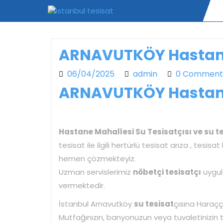
Skip
to
content
ARNAVUTKÖY Hastane 
06/04/2025
admin
06/04/2025
admin
0 Comment
ARNAVUTKÖY Hastane 
Hastane Mahallesi Su Tesisatçısı ve su te
tesisat ile ilgili hertürlü tesisat arıza , tesisa
hemen çözmekteyiz.
Uzman servislerimiz
nöbetçi tesisatçı
uygula
vermektedir.
İstanbul Arnavutköy
su tesisat
çısına Haraççı
Mutfağınızın, banyonuzun veya tuvaletinizin tıka