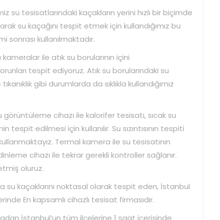
z su tesisatlarındaki kaçakların yerini hızlı bir biçimde
arak su kaçağını tespit etmek için kullandığımız bu
mi sonrası kullanılmaktadır.
 kameralar ile atık su borularının içini
unları tespit ediyoruz. Atık su borularındaki su
tıkanıklık gibi durumlarda da sıklıkla kullandığımız
görüntüleme cihazı ile kalorifer tesisatı, sıcak su
n tespit edilmesi için kullanılır. Su sızıntısının tespiti
ullanmaktayız. Termal kamera ile su tesisatının
inleme cihazı ile tekrar gerekli kontroller sağlanır.
 etmiş oluruz.
a su kaçaklarını noktasal olarak tespit eden, İstanbul
inde En kapsamlı cihazlı tesisat firmasıdır.
madan İstanbul’un tüm ilçelerine 1 saat içerisinde