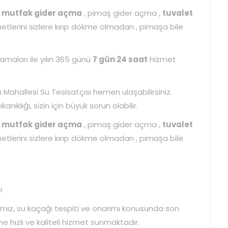
k
mutfak gider açma
, pimaş gider açma ,
tuvalet
etlerini sizlere kırıp dökme olmadan , pimaşa bile
maları ile yılın 365 günü
7 gün 24 saat
hizmet
 Mahallesi Su Tesisatçısı hemen ulaşabilirsiniz.
nıklığı, sizin için büyük sorun olabilir.
k
mutfak gider açma
, pimaş gider açma ,
tuvalet
etlerini sizlere kırıp dökme olmadan , pimaşa bile
ı
mız, su kaçağı tespiti ve onarımı konusunda son
ne hızlı ve kaliteli hizmet sunmaktadır.