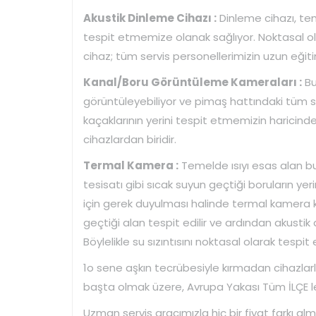
Akustik Dinleme Cihazı :
Dinleme cihazı, temi
tespit etmemize olanak sağlıyor. Noktasal ol
cihaz; tüm servis personellerimizin uzun eğiti
Kanal/Boru Görüntüleme Kameraları :
Bu
görüntüleyebiliyor ve pimaş hattındaki tüm sor
kaçaklarının yerini tespit etmemizin haricinde 
cihazlardan biridir.
Termal Kamera :
Temelde ısıyı esas alan bu 
tesisatı gibi sıcak suyun geçtiği boruların yerini
için gerek duyulması halinde termal kamera k
geçtiği alan tespit edilir ve ardından akustik d
Böylelikle su sızıntısını noktasal olarak tespit
1o sene aşkın tecrübesiyle kırmadan cihazlarl
başta olmak üzere, Avrupa Yakası Tüm İLÇE ler
Uzman servis aracımızla hiç bir fiyat farkı al