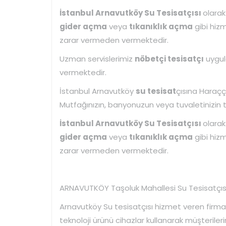
İstanbul Arnavutköy Su Tesisatçısı
olara
gider açma
veya
tıkanıklık açma
gibi hizm
zarar vermeden vermektedir.
Uzman servislerimiz
nöbetçi tesisatçı
uygula
vermektedir.
İstanbul Arnavutköy
su tesisat
çısına Haraççı
Mutfağınızın, banyonuzun veya tuvaletinizin tıka
İstanbul Arnavutköy Su Tesisatçısı
olara
gider açma
veya
tıkanıklık açma
gibi hizm
zarar vermeden vermektedir.
ARNAVUTKÖY Taşoluk Mahallesi Su Tesisatçıs
Arnavutköy Su tesisatçısı hizmet veren firma
teknoloji ürünü cihazlar kullanarak müşterileri