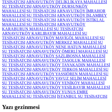
TESİSATÇISI
ARNAVUTKÖY DELİKLİKAYA MAHALLESİ
SU TESİSATÇISI
ARNAVUTKÖY DURSUNKÖY
MAHALLESİ SU TESİSATÇISI
ARNAVUTKÖY İMRAHOR
MAHALLESİ SU TESİSATÇISI
ARNAVUTKÖY İSLAMBEY
MAHALLESİ SU TESİSATÇISI
ARNAVUTKÖY İSTİKLAL
MAHALLESİ SU TESİSATÇISI
ARNAVUTKÖY
KARABURUN MAHALLESİ SU TESİSATÇISI
ARNAVUTKÖY KARLIBAYIR MAHALLESİ SU
TESİSATÇISI
ARNAVUTKÖY MAVİGÖL MAHALLESİ SU
TESİSATÇISI
ARNAVUTKÖY MERKEZ MAHALLESİ SU
TESİSATÇISI
ARNAVUTKÖY NENE HATUN MAHALLESİ
SU TESİSATÇISI
ARNAVUTKÖY ÖMERLİ MAHALLESİ SU
TESİSATÇISI
ARNAVUTKÖY SAZLIBOSNA MAHALLESİ
SU TESİSATÇISI
ARNAVUTKÖY TAŞOLUK MAHALLESİ
SU TESİSATÇISI
ARNAVUTKÖY TAYAKADIN MAHALLESİ
SU TESİSATÇISI
ARNAVUTKÖY TERKOS MAHALLESİ SU
TESİSATÇISI
ARNAVUTKÖY YASSIÖREN MAHALLESİ SU
TESİSATÇISI
ARNAVUTKÖY YAVUZ SELİM MAHALLESİ
SU TESİSATÇISI
ARNAVUTKÖY YENİKÖY MAHALLESİ
SU TESİSATÇISI
ARNAVUTKÖY YEŞİLBAYIR MAHALLESİ
SU TESİSATÇISI
ARNAVUTKÖY YUNUS EMRE
MAHALLESİ SU TESİSATÇISI
İSTANBUL SU TESİSATÇISI
Yazı gezinmesi