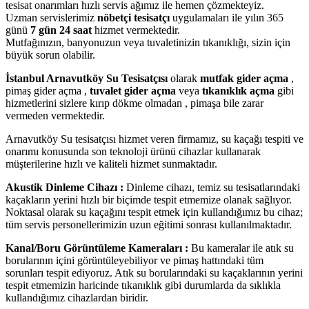
tesisat onarımları hızlı servis ağımız ile hemen çözmekteyiz.
Uzman servislerimiz
nöbetçi tesisatçı
uygulamaları ile yılın 365
günü
7 gün 24 saat
hizmet vermektedir.
Mutfağınızın, banyonuzun veya tuvaletinizin tıkanıklığı, sizin için
büyük sorun olabilir.
İstanbul Arnavutköy Su Tesisatçısı
olarak
mutfak gider açma
,
pimaş gider açma ,
tuvalet gider açma
veya
tıkanıklık açma
gibi
hizmetlerini sizlere kırıp dökme olmadan , pimaşa bile zarar
vermeden vermektedir.
Arnavutköy Su tesisatçısı hizmet veren firmamız, su kaçağı tespiti ve
onarımı konusunda son teknoloji ürünü cihazlar kullanarak
müşterilerine hızlı ve kaliteli hizmet sunmaktadır.
Akustik Dinleme Cihazı :
Dinleme cihazı, temiz su tesisatlarındaki
kaçakların yerini hızlı bir biçimde tespit etmemize olanak sağlıyor.
Noktasal olarak su kaçağını tespit etmek için kullandığımız bu cihaz;
tüm servis personellerimizin uzun eğitimi sonrası kullanılmaktadır.
Kanal/Boru Görüntüleme Kameraları :
Bu kameralar ile atık su
borularının içini görüntüleyebiliyor ve pimaş hattındaki tüm
sorunları tespit ediyoruz. Atık su borularındaki su kaçaklarının yerini
tespit etmemizin haricinde tıkanıklık gibi durumlarda da sıklıkla
kullandığımız cihazlardan biridir.