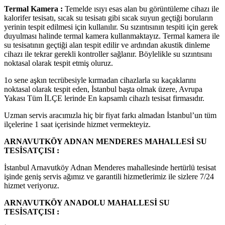
Termal Kamera :
Temelde ısıyı esas alan bu görüntüleme cihazı ile
kalorifer tesisatı, sıcak su tesisatı gibi sıcak suyun geçtiği boruların
yerinin tespit edilmesi için kullanılır. Su sızıntısının tespiti için gerek
duyulması halinde termal kamera kullanmaktayız. Termal kamera ile
su tesisatının geçtiği alan tespit edilir ve ardından akustik dinleme
cihazı ile tekrar gerekli kontroller sağlanır. Böylelikle su sızıntısını
noktasal olarak tespit etmiş oluruz.
1o sene aşkın tecrübesiyle kırmadan cihazlarla su kaçaklarını
noktasal olarak tespit eden, İstanbul başta olmak üzere, Avrupa
Yakası Tüm İLÇE lerinde En kapsamlı cihazlı tesisat firmasıdır.
Uzman servis aracımızla hiç bir fiyat farkı almadan İstanbul’un tüm
ilçelerine 1 saat içerisinde hizmet vermekteyiz.
ARNAVUTKÖY ADNAN MENDERES MAHALLESİ SU
TESİSATÇISI :
İstanbul Arnavutköy Adnan Menderes mahallesinde hertürlü tesisat
işinde geniş servis ağımız ve garantili hizmetlerimiz ile sizlere 7/24
hizmet veriyoruz.
ARNAVUTKÖY ANADOLU MAHALLESİ SU
TESİSATÇISI :