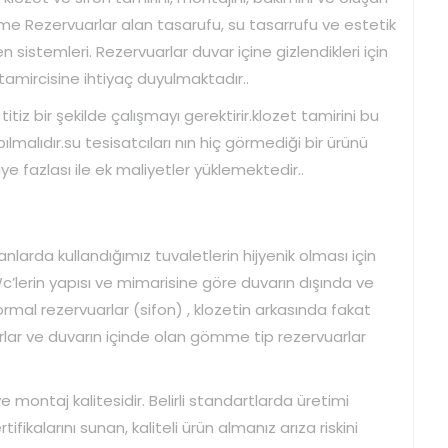
e Rezervuarlar alan tasarufu, su tasarrufu ve estetik
sistemleri. Rezervuarlar duvar içine gizlendikleri için
 tamircisine ihtiyaç duyulmaktadır..
z bir şekilde çalışmayı gerektirir.klozet tamirini bu
lmalıdır.su tesisatcıları nın hiç görmediği bir ürünü
 fazlası ile ek maliyetler yüklemektedir..
rda kullandığımız tuvaletlerin hijyenik olması için
c’lerin yapısı ve mimarisine göre duvarın dışında ve
normal rezervuarlar (sifon) , klozetin arkasında fakat
lar ve duvarın içinde olan gömme tip rezervuarlar
montaj kalitesidir. Belirli standartlarda üretimi
ifikalarını sunan, kaliteli ürün almanız arıza riskini