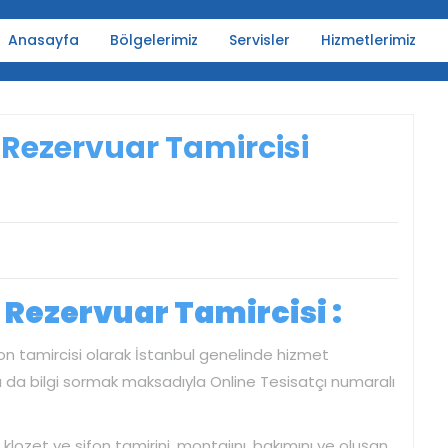
Anasayfa
Bölgelerimiz
Servisler
Hizmetlerimiz
Rezervuar Tamircisi
Rezervuar Tamircisi :
fon tamircisi olarak İstanbul genelinde hizmet
ya da bilgi sormak maksadıyla Online Tesisatçı numaralı
lozet ve sifon tamirini, montajını, bakımını ve oluşan