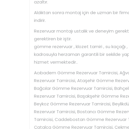
azaltır.
Aldıktan sonra montaj için de uzman bir firma
indirir.
Rezervuar montajı ustalık ve deneyim gerektire
gerektiren bir iştir.
gömme rezervuar , klozet tamiri , su kaçağı ,
kadrosuyla herzaman garantili bir sekilde yap
hizmet vermektedir..
Acıbadem Gömme Rezervuar Tamircisi, Ağv
Rezervuar Tamircisi, Ataşehir Gömme Rezervu
Bağcılar Gömme Rezervuar Tamircisi, Bahçe
Rezervuar Tamircisi, Başakşehir Gömme Reze
Beykoz Gömme Rezervuar Tamircisi, Beylik
Rezervuar Tamircisi, Bostancı Gömme Reze
Tamircisi, Caddebostan Gömme Rezervuar Ta
Çatalca Gömme Rezervuar Tamircisi, Çekm