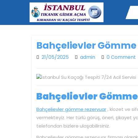
Skip
to
content
Bahçelievler Gömme 
21/05/2025
admin
21/05/2025
admin
0 Comment
Bahçelievler Gömme 
Bahçelievler gömme rezervuar
, klozet ve si
vermekteyiz. Her türlü görüş, öneri, şikayet 
telefondan bizlere ulaşabilirsiniz.
Bahçelievler gömme rezervuar firması olarak k