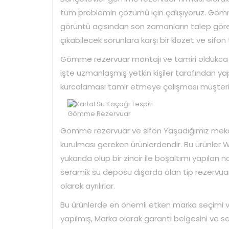
tüm problemin çözümü için çalışıyoruz. Gömm
görüntü açısından son zamanların talep gören 
çıkabilecek sorunlara karşı bir klozet ve sifon
Gömme rezervuar montajı ve tamiri oldukca titi
işte uzmanlaşmış yetkin kişiler tarafından yapı
kurcalaması tamir etmeye çalışması müşteriye
Gömme Rezervuar
Gömme rezervuar ve sifon Yaşadığımız mekanla
kurulması gereken ürünlerdendir. Bu ürünler W
yukarıda olup bir zincir ile boşaltımı yapılan 
seramik su deposu dışarda olan tip rezervuar
olarak ayrılırlar.
Bu ürünlerde en önemli etken marka seçimi ve 
yapılmış, Marka olarak garanti belgesini ve sert