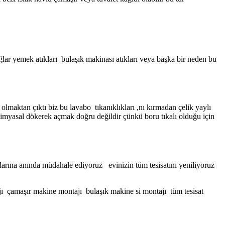
ğlar yemek atıkları bulaşık makinası atıkları veya başka bir neden bu
 olmaktan çıktı biz bu lavabo tıkanıklıkları ,nı kırmadan çelik yaylı
kimyasal dökerek açmak doğru değildir çünkü boru tıkalı olduğu için
alarına anında müdahale ediyoruz evinizin tüm tesisatını yeniliyoruz
ajı çamaşır makine montajı bulaşık makine si montajı tüm tesisat