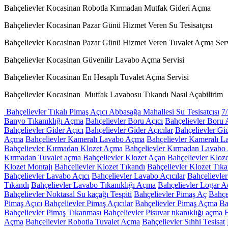
Bahçelievler Kocasinan Robotla Kırmadan Mutfak Gideri Açma
Bahçelievler Kocasinan Pazar Günü Hizmet Veren Su Tesisatçısı
Bahçelievler Kocasinan Pazar Günü Hizmet Veren Tuvalet Açma Serv
Bahçelievler Kocasinan Güvenilir Lavabo Açma Servisi
Bahçelievler Kocasinan En Hesaplı Tuvalet Açma Servisi
Bahçelievler Kocasinan Mutfak Lavabosu Tıkandı Nasıl Açabilirim
Bahçelievler Tıkalı Pimaş Açıcı Abbasağa Mahallesi Su Tesisatçısı
7/
Banyo Tıkanıklığı Açma
Bahçelievler Boru Açıcı
Bahçelievler Boru A
Bahçelievler Gider Açıcı
Bahçelievler Gider Açıcılar
Bahçelievler G
Açma
Bahçelievler Kameralı Lavabo Açma
Bahçelievler Kameralı 
Bahçelievler Kırmadan Klozet Açma
Bahçelievler Kırmadan Lavabo
Kırmadan Tuvalet açma
Bahçelievler Klozet Açan
Bahçelievler Kloze
Klozet Montajı
Bahçelievler Klozet Tıkandı
Bahçelievler Klozet Tıka
Bahçelievler Lavabo Açıcı
Bahçelievler Lavabo Açıcılar
Bahçelievle
Tıkandı
Bahçelievler Lavabo Tıkanıklığı Açma
Bahçelievler Logar 
Bahçelievler Noktasal Su kaçağı Tespiti
Bahçelievler Pimaş Aç
Bahçe
Pimaş Açıcı
Bahçelievler Pimaş Açıcılar
Bahçelievler Pimaş Açma
Ba
Bahçelievler Pimaş Tıkanması
Bahçelievler Pisuvar tıkanıklığı açma
B
Açma
Bahçelievler Robotla Tuvalet Açma
Bahçelievler Sıhhi Tesisat