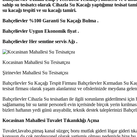
sahip su tesisatcı olarak Cihazla Su Kacağı yaptığımız tesisat tam
su kacağı tespiti ve su kacağı tamiri.
Bahçelievler %100 Garanti Su Kaçağı Bulma .
Bahçelievler Uygun Ekonomik fiyat .
Bahçelievler Her semtine servis Ağı .
Kocasinan Mahallesi Su Tesisatçısı
Şirinevler Mahallesi Su Tesisatçısı
Bahçelievler Su Kaçağı Tespit Firması Bahçelievler Kırmadan Su Kaçağı
tesisat firması olarak yaşam alanlarınız ve ofislerinizde meydana gel
Bahçelievler Cihazla Su tesisatları ile ilgili sorunların giderilmesi 
sağlamamış bir su tamir personeli evin içerisinde birçok yerin kırılmas
bizleri haftanın yedi günü arayabilir, teknik destek taleplerinizi Bahç
Kocasinan Mahallesi Tuvalet Tıkanıklığı Açma
Tuvalet,lavabo,pimaş kanal süzgeç boru mutfak gideri lögar gideri t
konusun da çok profesyonel olarak yetişmiş olması nedeniyle bize bu ko