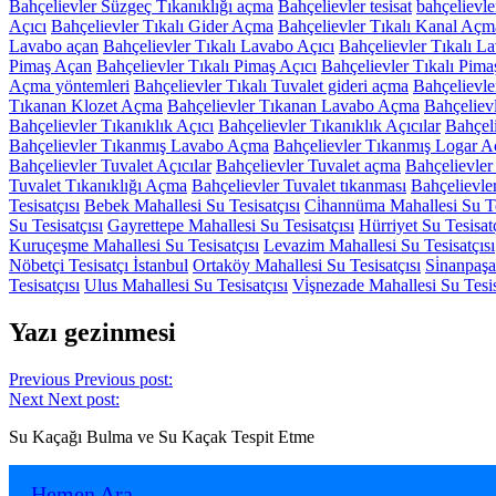
Bahçelievler Süzgeç Tıkanıklığı açma
Bahçelievler tesisat
bahçelievler
Açıcı
Bahçelievler Tıkalı Gider Açma
Bahçelievler Tıkalı Kanal Açm
Lavabo açan
Bahçelievler Tıkalı Lavabo Açıcı
Bahçelievler Tıkalı 
Pimaş Açan
Bahçelievler Tıkalı Pimaş Açıcı
Bahçelievler Tıkalı Pim
Açma yöntemleri
Bahçelievler Tıkalı Tuvalet gideri açma
Bahçelievle
Tıkanan Klozet Açma
Bahçelievler Tıkanan Lavabo Açma
Bahçeliev
Bahçelievler Tıkanıklık Açıcı
Bahçelievler Tıkanıklık Açıcılar
Bahçel
Bahçelievler Tıkanmış Lavabo Açma
Bahçelievler Tıkanmış Logar 
Bahçelievler Tuvalet Açıcılar
Bahçelievler Tuvalet açma
Bahçelievler
Tuvalet Tıkanıklığı Açma
Bahçelievler Tuvalet tıkanması
Bahçelievle
Tesisatçısı
Bebek Mahallesi Su Tesisatçısı
Ci̇hannüma Mahallesi Su Te
Su Tesisatçısı
Gayrettepe Mahallesi Su Tesisatçısı
Hürriyet Su Tesisatç
Kuruçeşme Mahallesi Su Tesisatçısı
Levazim Mahallesi Su Tesisatçısı
Nöbetçi Tesisatçı İstanbul
Ortaköy Mahallesi Su Tesisatçısı
Si̇nanpaşa
Tesisatçısı
Ulus Mahallesi Su Tesisatçısı
Vi̇şnezade Mahallesi Su Tesis
Yazı gezinmesi
Previous
Previous post:
Next
Next post:
Su Kaçağı Bulma ve Su Kaçak Tespit Etme
Hemen Ara