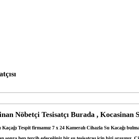
tçısı
inan Nöbetçi Tesisatçı Burada , Kocasinan S
u Kaçağı Tespit
firmamız 7 x 24 Kameralı Cihazla Su Kacağı bulma 
sonra hep tercih edeceğiniz bir su tesisatcısı icin bizi arayınız. C