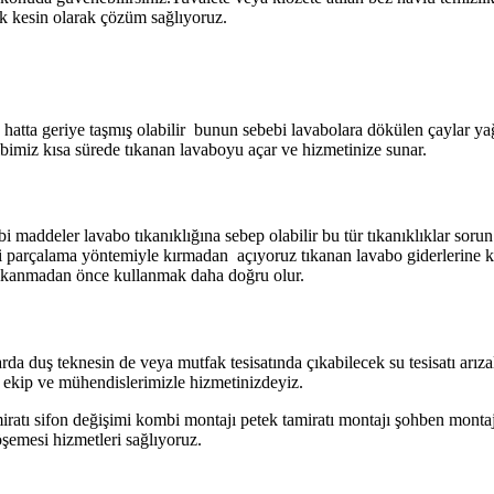
rak kesin olarak çözüm sağlıyoruz.
 hatta geriye taşmış olabilir bunun sebebi lavabolara dökülen çaylar ya
bimiz kısa sürede tıkanan lavaboyu açar ve hizmetinize sunar.
 maddeler lavabo tıkanıklığına sebep olabilir bu tür tıkanıklıklar sorun
eri parçalama yöntemiyle kırmadan açıyoruz tıkanan lavabo giderlerine 
tıkanmadan önce kullanmak daha doğru olur.
rda duş teknesin de veya mutfak tesisatında çıkabilecek su tesisatı arız
n ekip ve mühendislerimizle hizmetinizdeyiz.
amiratı sifon değişimi kombi montajı petek tamiratı montajı şohben mont
döşemesi hizmetleri sağlıyoruz.