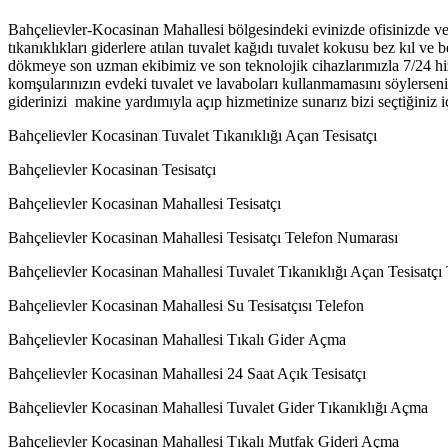
Bahçelievler-Kocasinan Mahallesi bölgesindeki evinizde ofisinizde ve
tıkanıklıkları giderlere atılan tuvalet kağıdı tuvalet kokusu bez kıl ve
dökmeye son uzman ekibimiz ve son teknolojik cihazlarımızla 7/24 hizme
komşularınızın evdeki tuvalet ve lavaboları kullanmamasını söylerseni
giderinizi makine yardımıyla açıp hizmetinize sunarız bizi seçtiğiniz i
Bahçelievler Kocasinan Tuvalet Tıkanıklığı Açan Tesisatçı
Bahçelievler Kocasinan Tesisatçı
Bahçelievler Kocasinan Mahallesi Tesisatçı
Bahçelievler Kocasinan Mahallesi Tesisatçı Telefon Numarası
Bahçelievler Kocasinan Mahallesi Tuvalet Tıkanıklığı Açan Tesisatçı
Bahçelievler Kocasinan Mahallesi Su Tesisatçısı Telefon
Bahçelievler Kocasinan Mahallesi Tıkalı Gider Açma
Bahçelievler Kocasinan Mahallesi 24 Saat Açık Tesisatçı
Bahçelievler Kocasinan Mahallesi Tuvalet Gider Tıkanıklığı Açma
Bahçelievler Kocasinan Mahallesi Tıkalı Mutfak Gideri Açma