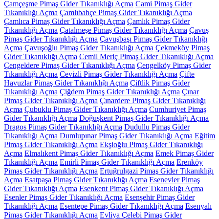
Çamçeşme Pimaş Gider Tıkanıklığı Açma
Cami Pimaş Gider
Tıkanıklığı Açma
Çamlıbahçe Pimaş Gider Tıkanıklığı Açma
Çamlıca Pimaş Gider Tıkanıklığı Açma
Çamlık Pimaş Gider
Tıkanıklığı Açma
Çatalmeşe Pimaş Gider Tıkanıklığı Açma
Çavuş
Pimaş Gider Tıkanıklığı Açma
Çavuşbaşı Pimaş Gider Tıkanıklığı
Açma
Çavuşoğlu Pimaş Gider Tıkanıklığı Açma
Çekmeköy Pimaş
Gider Tıkanıklığı Açma
Cemil Meriç Pimaş Gider Tıkanıklığı Açma
Çengeldere Pimaş Gider Tıkanıklığı Açma
Çengelköy Pimaş Gider
Tıkanıklığı Açma
Cevizli Pimaş Gider Tıkanıklığı Açma
Çifte
Havuzlar Pimaş Gider Tıkanıklığı Açma
Çiftlik Pimaş Gider
Tıkanıklığı Açma
Çiğdem Pimaş Gider Tıkanıklığı Açma
Çınar
Pimaş Gider Tıkanıklığı Açma
Çınardere Pimaş Gider Tıkanıklığı
Açma
Çubuklu Pimaş Gider Tıkanıklığı Açma
Cumhuriyet Pimaş
Gider Tıkanıklığı Açma
Doğuşkent Pimaş Gider Tıkanıklığı Açma
Dragos Pimaş Gider Tıkanıklığı Açma
Dudullu Pimaş Gider
Tıkanıklığı Açma
Dumlupınar Pimaş Gider Tıkanıklığı Açma
Eğitim
Pimaş Gider Tıkanıklığı Açma
Ekşioğlu Pimaş Gider Tıkanıklığı
Açma
Elmalıkent Pimaş Gider Tıkanıklığı Açma
Emek Pimaş Gider
Tıkanıklığı Açma
Emirli Pimaş Gider Tıkanıklığı Açma
Erenköy
Pimaş Gider Tıkanıklığı Açma
Ertuğrulgazi Pimaş Gider Tıkanıklığı
Açma
Esatpaşa Pimaş Gider Tıkanıklığı Açma
Esenevler Pimaş
Gider Tıkanıklığı Açma
Esenkent Pimaş Gider Tıkanıklığı Açma
Esenler Pimaş Gider Tıkanıklığı Açma
Esenşehir Pimaş Gider
Tıkanıklığı Açma
Esentepe Pimaş Gider Tıkanıklığı Açma
Esenyalı
Pimaş Gider Tıkanıklığı Açma
Evliya Çelebi Pimaş Gider