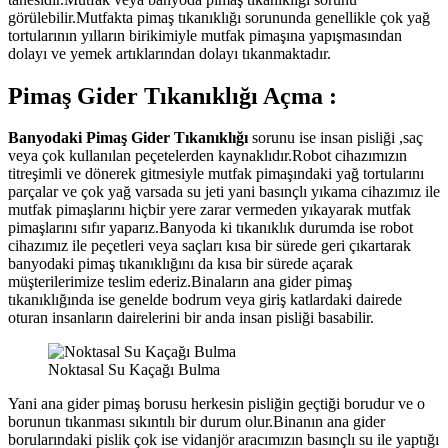
görülebilir.Mutfakta pimaş tıkanıklığı sorununda genellikle çok yağ
tortularının yılların birikimiyle mutfak pimaşına yapışmasından
dolayı ve yemek artıklarından dolayı tıkanmaktadır.
Pimaş Gider Tıkanıklığı Açma :
Banyodaki Pimaş Gider Tıkanıklığı
sorunu ise insan pisliği ,saç
veya çok kullanılan peçetelerden kaynaklıdır.Robot cihazımızın
titreşimli ve dönerek gitmesiyle mutfak pimaşındaki yağ tortularını
parçalar ve çok yağ varsada su jeti yani basınçlı yıkama cihazımız ile
mutfak pimaşlarını hiçbir yere zarar vermeden yıkayarak mutfak
pimaşlarını sıfır yaparız.Banyoda ki tıkanıklık durumda ise robot
cihazımız ile peçetleri veya saçları kısa bir sürede geri çıkartarak
banyodaki pimaş tıkanıklığını da kısa bir sürede açarak
müşterilerimize teslim ederiz.Binaların ana gider pimaş
tıkanıklığında ise genelde bodrum veya giriş katlardaki dairede
oturan insanların dairelerini bir anda insan pisliği basabilir.
Noktasal Su Kaçağı Bulma
Yani ana gider pimaş borusu herkesin pisliğin geçtiği borudur ve o
borunun tıkanması sıkıntılı bir durum olur.Binanın ana gider
borularındaki pislik çok ise vidanjör aracımızın basınçlı su ile yaptığı