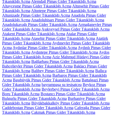
Tıkanıklığı Açma
Alemdağ Pimaş Gider Tıkanıklığı Açma
Altayçeşme Pimaş Gider Tıkanıklığı Açma
Altınşehir Pimaş Gider
Tıkanıklığı Açma
Altıntepe Pimaş Gider Tıkanıklığı Açma
Altunizade Pimaş Gider Tıkanıklığı Açma
Anadolu Pimaş Gider
Tıkanıklığı Açma
Anadoluhisarı Pimaş Gider Tıkanıklığı Açma
Anadolukavağı Pimaş Gider Tıkanıklığı Açma
Armağanevler Pimaş
Gider Tıkanıklığı Açma
Aşıkveysel Pimaş Gider Tıkanıklığı Açma
Atakent Pimaş Gider Tıkanıklığı Açma
Atalar Pimaş Gider
Tıkanıklığı Açma
Ataşehir Pimaş Gider Tıkanıklığı Açma
Atatürk
Pimaş Gider Tıkanıklığı Açma
Aydınevler Pimaş Gider Tıkanıklığı
Açma
Aydınlar Pimaş Gider Tıkanıklığı Açma
Aydınlı Pimaş Gider
Tıkanıklığı Açma
Aydıntepe Pimaş Gider Tıkanıklığı Açma
Aydos
Pimaş Gider Tıkanıklığı Açma
Aziz Mahmud Hüdayi Pimaş Gider
Tıkanıklığı Açma
Bağlarbaşı Pimaş Gider Tıkanıklığı Açma
Bahçelievler Pimaş Gider Tıkanıklığı Açma
Baklacı Pimaş Gider
Tıkanıklığı Açma
Balibey Pimaş Gider Tıkanıklığı Açma
Ballıca
Pimaş Gider Tıkanıklığı Açma
Barbaros Pimaş Gider Tıkanıklığı
Açma
Başıbüyük Pimaş Gider Tıkanıklığı Açma
Battalgazi Pimaş
Gider Tıkanıklığı Açma
bayrampaşa su tesisatçısı
Beykoz Pimaş
Gider Tıkanıklığı Açma
Beylerbeyi Pimaş Gider Tıkanıklığı Açma
Boru Tıkanıklığı Açma
Bostancı Pimaş Gider Tıkanıklığı Açma
Bulgurlu Pimaş Gider Tıkanıklığı Açma
Burhaniye Pimaş Gider
Tıkanıklığı Açma
Büyükbakkalköy Pimaş Gider Tıkanıklığı Açma
Caddebostan Pimaş Gider Tıkanıklığı Açma
Caferağa Pimaş Gider
Tıkanıklığı Açma
Çakmak Pimaş Gider Tıkanıklığı Açma