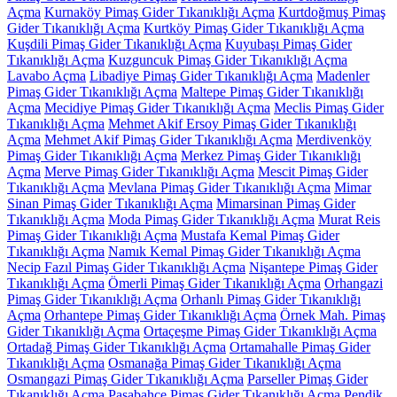
Açma
Kurnaköy Pimaş Gider Tıkanıklığı Açma
Kurtdoğmuş Pimaş
Gider Tıkanıklığı Açma
Kurtköy Pimaş Gider Tıkanıklığı Açma
Kuşdili Pimaş Gider Tıkanıklığı Açma
Kuyubaşı Pimaş Gider
Tıkanıklığı Açma
Kuzguncuk Pimaş Gider Tıkanıklığı Açma
Lavabo Açma
Libadiye Pimaş Gider Tıkanıklığı Açma
Madenler
Pimaş Gider Tıkanıklığı Açma
Maltepe Pimaş Gider Tıkanıklığı
Açma
Mecidiye Pimaş Gider Tıkanıklığı Açma
Meclis Pimaş Gider
Tıkanıklığı Açma
Mehmet Akif Ersoy Pimaş Gider Tıkanıklığı
Açma
Mehmet Akif Pimaş Gider Tıkanıklığı Açma
Merdivenköy
Pimaş Gider Tıkanıklığı Açma
Merkez Pimaş Gider Tıkanıklığı
Açma
Merve Pimaş Gider Tıkanıklığı Açma
Mescit Pimaş Gider
Tıkanıklığı Açma
Mevlana Pimaş Gider Tıkanıklığı Açma
Mimar
Sinan Pimaş Gider Tıkanıklığı Açma
Mimarsinan Pimaş Gider
Tıkanıklığı Açma
Moda Pimaş Gider Tıkanıklığı Açma
Murat Reis
Pimaş Gider Tıkanıklığı Açma
Mustafa Kemal Pimaş Gider
Tıkanıklığı Açma
Namık Kemal Pimaş Gider Tıkanıklığı Açma
Necip Fazıl Pimaş Gider Tıkanıklığı Açma
Nişantepe Pimaş Gider
Tıkanıklığı Açma
Ömerli Pimaş Gider Tıkanıklığı Açma
Orhangazi
Pimaş Gider Tıkanıklığı Açma
Orhanlı Pimaş Gider Tıkanıklığı
Açma
Orhantepe Pimaş Gider Tıkanıklığı Açma
Örnek Mah. Pimaş
Gider Tıkanıklığı Açma
Ortaçeşme Pimaş Gider Tıkanıklığı Açma
Ortadağ Pimaş Gider Tıkanıklığı Açma
Ortamahalle Pimaş Gider
Tıkanıklığı Açma
Osmanağa Pimaş Gider Tıkanıklığı Açma
Osmangazi Pimaş Gider Tıkanıklığı Açma
Parseller Pimaş Gider
Tıkanıklığı Açma
Paşabahçe Pimaş Gider Tıkanıklığı Açma
Pendik