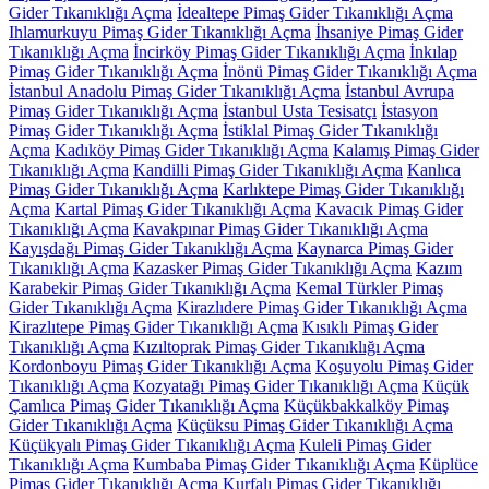
Gider Tıkanıklığı Açma
İdealtepe Pimaş Gider Tıkanıklığı Açma
Ihlamurkuyu Pimaş Gider Tıkanıklığı Açma
İhsaniye Pimaş Gider
Tıkanıklığı Açma
İncirköy Pimaş Gider Tıkanıklığı Açma
İnkılap
Pimaş Gider Tıkanıklığı Açma
İnönü Pimaş Gider Tıkanıklığı Açma
İstanbul Anadolu Pimaş Gider Tıkanıklığı Açma
İstanbul Avrupa
Pimaş Gider Tıkanıklığı Açma
İstanbul Usta Tesisatçı
İstasyon
Pimaş Gider Tıkanıklığı Açma
İstiklal Pimaş Gider Tıkanıklığı
Açma
Kadıköy Pimaş Gider Tıkanıklığı Açma
Kalamış Pimaş Gider
Tıkanıklığı Açma
Kandilli Pimaş Gider Tıkanıklığı Açma
Kanlıca
Pimaş Gider Tıkanıklığı Açma
Karlıktepe Pimaş Gider Tıkanıklığı
Açma
Kartal Pimaş Gider Tıkanıklığı Açma
Kavacık Pimaş Gider
Tıkanıklığı Açma
Kavakpınar Pimaş Gider Tıkanıklığı Açma
Kayışdağı Pimaş Gider Tıkanıklığı Açma
Kaynarca Pimaş Gider
Tıkanıklığı Açma
Kazasker Pimaş Gider Tıkanıklığı Açma
Kazım
Karabekir Pimaş Gider Tıkanıklığı Açma
Kemal Türkler Pimaş
Gider Tıkanıklığı Açma
Kirazlıdere Pimaş Gider Tıkanıklığı Açma
Kirazlıtepe Pimaş Gider Tıkanıklığı Açma
Kısıklı Pimaş Gider
Tıkanıklığı Açma
Kızıltoprak Pimaş Gider Tıkanıklığı Açma
Kordonboyu Pimaş Gider Tıkanıklığı Açma
Koşuyolu Pimaş Gider
Tıkanıklığı Açma
Kozyatağı Pimaş Gider Tıkanıklığı Açma
Küçük
Çamlıca Pimaş Gider Tıkanıklığı Açma
Küçükbakkalköy Pimaş
Gider Tıkanıklığı Açma
Küçüksu Pimaş Gider Tıkanıklığı Açma
Küçükyalı Pimaş Gider Tıkanıklığı Açma
Kuleli Pimaş Gider
Tıkanıklığı Açma
Kumbaba Pimaş Gider Tıkanıklığı Açma
Küplüce
Pimaş Gider Tıkanıklığı Açma
Kurfalı Pimaş Gider Tıkanıklığı