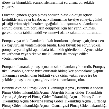
görev ile tıkanıklığı açarak işlemlerimizi sorunsuz bir şekilde
yaparız.
Duvarın içinden geçen pimaş boruları plastik olduğu içinde
kesinlikle asit veya lavabo aç kullanmanızı tavsiye etmeyiz çünkü
plastiği eritmesiyle beraber aşşağıdaki komşunuza su damlatma
sorunu olursa tüm boruların değişmesi için her yerin kırılması
gerekir bu da tabiki maddi ve manevi olarak sıkıntlı bir durumdur.
Pompa veya tel kullanılarak tıkalı boruların açılmaya çalışılması en
sık başvurulan yöntemlerden biridir. Eğer büyük bir sorun yoksa
pompa veya tel gibi aparatlarla tıkanıklık giderilebilir. Ayrıca sirke
ve karbonat veya sirke ve tuz kullanımı da tavsiye edilen
yöntemlerdendir.
Pompa kullanarak pimaş açma en sık kullanılan yöntemdir. Pompayı
tıkalı lavabo giderine iyice oturtarak birkaç kez pompalama yapılır.
Tıkanmaya neden olan birikinti ya da cisim yakın yerde ise bu
şekilde pimaş boru açma görevimiz tamamlanmış olur.
İstanbul Avrupa Pimaş Gider Tıkanıklığı Açma , İstanbul Anadolu
Pimaş Gider Tıkanıklığı Açma , Ataşehir Pimaş Gider Tıkanıklığı
Açma , Aşıkveysel Pimaş Gider Tıkanıklığı Açma , Pimaş Gider
Tıkanıklığı Açma Mevlana Pimaş Gider Tıkanıklığı Açma , Ortadağ
Pimaş Gider Tıkanıklığı Açma , Osmangazi Pimaş Gider Tıkanıklığı