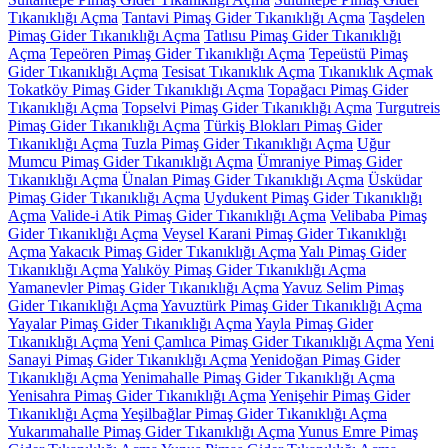
Tıkanıklığı Açma
Tantavi Pimaş Gider Tıkanıklığı Açma
Taşdelen
Pimaş Gider Tıkanıklığı Açma
Tatlısu Pimaş Gider Tıkanıklığı
Açma
Tepeören Pimaş Gider Tıkanıklığı Açma
Tepeüstü Pimaş
Gider Tıkanıklığı Açma
Tesisat Tıkanıklık Açma
Tıkanıklık Açmak
Tokatköy Pimaş Gider Tıkanıklığı Açma
Topağacı Pimaş Gider
Tıkanıklığı Açma
Topselvi Pimaş Gider Tıkanıklığı Açma
Turgutreis
Pimaş Gider Tıkanıklığı Açma
Türkiş Blokları Pimaş Gider
Tıkanıklığı Açma
Tuzla Pimaş Gider Tıkanıklığı Açma
Uğur
Mumcu Pimaş Gider Tıkanıklığı Açma
Ümraniye Pimaş Gider
Tıkanıklığı Açma
Ünalan Pimaş Gider Tıkanıklığı Açma
Üsküdar
Pimaş Gider Tıkanıklığı Açma
Uydukent Pimaş Gider Tıkanıklığı
Açma
Valide-i Atik Pimaş Gider Tıkanıklığı Açma
Velibaba Pimaş
Gider Tıkanıklığı Açma
Veysel Karani Pimaş Gider Tıkanıklığı
Açma
Yakacık Pimaş Gider Tıkanıklığı Açma
Yalı Pimaş Gider
Tıkanıklığı Açma
Yalıköy Pimaş Gider Tıkanıklığı Açma
Yamanevler Pimaş Gider Tıkanıklığı Açma
Yavuz Selim Pimaş
Gider Tıkanıklığı Açma
Yavuztürk Pimaş Gider Tıkanıklığı Açma
Yayalar Pimaş Gider Tıkanıklığı Açma
Yayla Pimaş Gider
Tıkanıklığı Açma
Yeni Çamlıca Pimaş Gider Tıkanıklığı Açma
Yeni
Sanayi Pimaş Gider Tıkanıklığı Açma
Yenidoğan Pimaş Gider
Tıkanıklığı Açma
Yenimahalle Pimaş Gider Tıkanıklığı Açma
Yenisahra Pimaş Gider Tıkanıklığı Açma
Yenişehir Pimaş Gider
Tıkanıklığı Açma
Yeşilbağlar Pimaş Gider Tıkanıklığı Açma
Yukarımahalle Pimaş Gider Tıkanıklığı Açma
Yunus Emre Pimaş