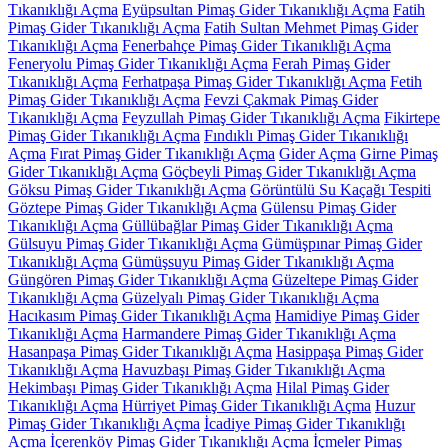
Tıkanıklığı Açma
Eyüpsultan Pimaş Gider Tıkanıklığı Açma
Fatih
Pimaş Gider Tıkanıklığı Açma
Fatih Sultan Mehmet Pimaş Gider
Tıkanıklığı Açma
Fenerbahçe Pimaş Gider Tıkanıklığı Açma
Feneryolu Pimaş Gider Tıkanıklığı Açma
Ferah Pimaş Gider
Tıkanıklığı Açma
Ferhatpaşa Pimaş Gider Tıkanıklığı Açma
Fetih
Pimaş Gider Tıkanıklığı Açma
Fevzi Çakmak Pimaş Gider
Tıkanıklığı Açma
Feyzullah Pimaş Gider Tıkanıklığı Açma
Fikirtepe
Pimaş Gider Tıkanıklığı Açma
Fındıklı Pimaş Gider Tıkanıklığı
Açma
Fırat Pimaş Gider Tıkanıklığı Açma
Gider Açma
Girne Pimaş
Gider Tıkanıklığı Açma
Göçbeyli Pimaş Gider Tıkanıklığı Açma
Göksu Pimaş Gider Tıkanıklığı Açma
Görüntülü Su Kaçağı Tespiti
Göztepe Pimaş Gider Tıkanıklığı Açma
Gülensu Pimaş Gider
Tıkanıklığı Açma
Güllübağlar Pimaş Gider Tıkanıklığı Açma
Gülsuyu Pimaş Gider Tıkanıklığı Açma
Gümüşpınar Pimaş Gider
Tıkanıklığı Açma
Gümüşsuyu Pimaş Gider Tıkanıklığı Açma
Güngören Pimaş Gider Tıkanıklığı Açma
Güzeltepe Pimaş Gider
Tıkanıklığı Açma
Güzelyalı Pimaş Gider Tıkanıklığı Açma
Hacıkasım Pimaş Gider Tıkanıklığı Açma
Hamidiye Pimaş Gider
Tıkanıklığı Açma
Harmandere Pimaş Gider Tıkanıklığı Açma
Hasanpaşa Pimaş Gider Tıkanıklığı Açma
Hasippaşa Pimaş Gider
Tıkanıklığı Açma
Havuzbaşı Pimaş Gider Tıkanıklığı Açma
Hekimbaşı Pimaş Gider Tıkanıklığı Açma
Hilal Pimaş Gider
Tıkanıklığı Açma
Hürriyet Pimaş Gider Tıkanıklığı Açma
Huzur
Pimaş Gider Tıkanıklığı Açma
İcadiye Pimaş Gider Tıkanıklığı
Açma
İçerenköy Pimaş Gider Tıkanıklığı Açma
İçmeler Pimaş