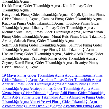
Tıkanıklığı Açma ,
Kısıklı Pimaş Gider Tıkanıklığı Açma , Kuleli Pimaş Gider
Tıkanıklığı Açma ,
Kuzguncuk Pimaş Gider Tıkanıklığı Açma , Küçük Çamlıca Pimaş
Gider Tıkanıklığı Açma , Çamlıca Pimaş Gider Tıkanıklığı Açma ,
Küçüksu Pimaş Gider Tıkanıklığı Açma , Küplüce Pimaş Gider
Tıkanıklığı Açma , Libadiye Pimaş Gider Tıkanıklığı Açma ,
Mehmet Akif Ersoy Pimaş Gider Tıkanıklığı Açma , Mimar Sinan
Pimaş Gider Tıkanıklığı Açma , Murat Reis Pimaş Gider Tıkanıklığı
Açma , Salacak Pimaş Gider Tıkanıklığı Açma ,
Selami Ali Pimaş Gider Tıkanıklığı Açma , Selimiye Pimaş Gider
Tıkanıklığı Açma , Sultantepe Pimaş Gider Tıkanıklığı Açma ,
Ünalan Pimaş Gider Tıkanıklığı Açma , Valide-i Atik Pimaş Gider
Tıkanıklığı Açma , Yavuztürk Pimaş Gider Tıkanıklığı Açma ,
Zeynep Kamil Pimaş Gider Tıkanıklığı Açma , İhsaniye Pimaş
Gider Tıkanıklığı Açma ,
19 Mayıs Pimaş Gider Tıkanıklığı Açma
Abdurrahmangazi Pimaş
Gider Tıkanıklığı Açma
Acarkent Pimaş Gider Tıkanıklığı Açma
Acarlar Pimaş Gider Tıkanıklığı Açma
Acıbadem Pimaş Gider
Tıkanıklığı Açma
Adatepe Pimaş Gider Tıkanıklığı Açma
Adem
Yavuz Pimaş Gider Tıkanıklığı Açma
Adil Pimaş Gider Tıkanıklığı
Açma
Ağva Pimaş Gider Tıkanıklığı Açma
Ahmediye Pimaş Gider
Tıkanıklığı Açma
Ahmet Yesevi Pimaş Gider Tıkanıklığı Açma
Akpınar Pimaş Gider Tıkanıklığı Açma
Akşemsettin Pimaş Gider