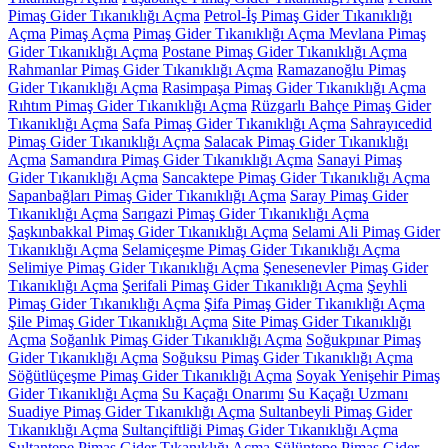
Pimaş Gider Tıkanıklığı Açma
Petrol-İş Pimaş Gider Tıkanıklığı
Açma
Pimaş Açma
Pimaş Gider Tıkanıklığı Açma Mevlana Pimaş
Gider Tıkanıklığı Açma
Postane Pimaş Gider Tıkanıklığı Açma
Rahmanlar Pimaş Gider Tıkanıklığı Açma
Ramazanoğlu Pimaş
Gider Tıkanıklığı Açma
Rasimpaşa Pimaş Gider Tıkanıklığı Açma
Rıhtım Pimaş Gider Tıkanıklığı Açma
Rüzgarlı Bahçe Pimaş Gider
Tıkanıklığı Açma
Safa Pimaş Gider Tıkanıklığı Açma
Sahrayıcedid
Pimaş Gider Tıkanıklığı Açma
Salacak Pimaş Gider Tıkanıklığı
Açma
Samandıra Pimaş Gider Tıkanıklığı Açma
Sanayi Pimaş
Gider Tıkanıklığı Açma
Sancaktepe Pimaş Gider Tıkanıklığı Açma
Sapanbağları Pimaş Gider Tıkanıklığı Açma
Saray Pimaş Gider
Tıkanıklığı Açma
Sarıgazi Pimaş Gider Tıkanıklığı Açma
Şaşkınbakkal Pimaş Gider Tıkanıklığı Açma
Selami Ali Pimaş Gider
Tıkanıklığı Açma
Selamiçeşme Pimaş Gider Tıkanıklığı Açma
Selimiye Pimaş Gider Tıkanıklığı Açma
Şenesenevler Pimaş Gider
Tıkanıklığı Açma
Şerifali Pimaş Gider Tıkanıklığı Açma
Şeyhli
Pimaş Gider Tıkanıklığı Açma
Şifa Pimaş Gider Tıkanıklığı Açma
Şile Pimaş Gider Tıkanıklığı Açma
Site Pimaş Gider Tıkanıklığı
Açma
Soğanlık Pimaş Gider Tıkanıklığı Açma
Soğukpınar Pimaş
Gider Tıkanıklığı Açma
Soğuksu Pimaş Gider Tıkanıklığı Açma
Söğütlüçeşme Pimaş Gider Tıkanıklığı Açma
Soyak Yenişehir Pimaş
Gider Tıkanıklığı Açma
Su Kaçağı Onarımı
Su Kaçağı Uzmanı
Suadiye Pimaş Gider Tıkanıklığı Açma
Sultanbeyli Pimaş Gider
Tıkanıklığı Açma
Sultançiftliği Pimaş Gider Tıkanıklığı Açma
Sultantepe Pimaş Gider Tıkanıklığı Açma
Sülüntepe Pimaş Gider