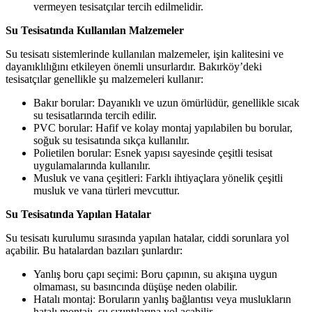
vermeyen tesisatçılar tercih edilmelidir.
Su Tesisatında Kullanılan Malzemeler
Su tesisatı sistemlerinde kullanılan malzemeler, işin kalitesini ve
dayanıklılığını etkileyen önemli unsurlardır. Bakırköy’deki
tesisatçılar genellikle şu malzemeleri kullanır:
Bakır borular: Dayanıklı ve uzun ömürlüdür, genellikle sıcak
su tesisatlarında tercih edilir.
PVC borular: Hafif ve kolay montaj yapılabilen bu borular,
soğuk su tesisatında sıkça kullanılır.
Polietilen borular: Esnek yapısı sayesinde çeşitli tesisat
uygulamalarında kullanılır.
Musluk ve vana çeşitleri: Farklı ihtiyaçlara yönelik çeşitli
musluk ve vana türleri mevcuttur.
Su Tesisatında Yapılan Hatalar
Su tesisatı kurulumu sırasında yapılan hatalar, ciddi sorunlara yol
açabilir. Bu hatalardan bazıları şunlardır:
Yanlış boru çapı seçimi: Boru çapının, su akışına uygun
olmaması, su basıncında düşüşe neden olabilir.
Hatalı montaj: Boruların yanlış bağlantısı veya muslukların
hatalı montajı, su sızıntılarına yol açabilir.