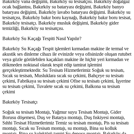
Bakırköy vana değişimi, Bakırköy su tesisatçısı. Bakırköy doğalgaz
ocak bağlantısı, Bakırköy su bataryası değişimi, Bakırköy banyo
bataryası değişimi, Bakırköy lavabo bataryası değişimi. Bakırköy su
tesisatçısı, Bakırköy bakır boru kaynağı, Bakırköy bakır boru tesisat,
Bakırköy tesisatçı. Bakırköy musluk değişimi, Bakırköy gider
temizliği, Bakırköy su tesisatçısı.
Bakırköy Su Kaçağı Tespiti Nasıl Yapılır?
Bakırköy Su Kaçağı Tespit işlemleri kırmadan makine ile termal ve
akustik ses dinleme cihazı ile evinizde veya ofisinizde oluşan rutubet
veya gözle görülebilen kaçakları makine ile hiçbir yeri kırmadan ve
dökmeden noktasal olarak tespit edip tamirat işlemini
gerçekleştirmektedir. Su Tesisatı Hizmetlerimiz Soğuk su tesisatı,
Sıcak su tesisatı, Musluklara sıcak su çekimi, Bahçeye su tesisatı
çekimi, Fabrikaya su tesisatı çekimi Ofise su tesisatı çekimi, İşyerine
su tesisatı çekimi, Tuvalete sıcak su çekimi, Balkona su tesisatı
çekimi
Bakırköy Tesisatçı
Soğuk su tesisatı Montajı, Yağmur suyu Tesisatı Montajı, Gider
Borusu döşemesi, Duş ve Batarya montajı, Duş fıskiyesi montajı,
Sıhhi Tesisat Hizmetlerimiz Temiz su tesisatı montajı, Pis su tesisatı
montajı, Sıcak su Tesisatı montajı, su montajı, Bina su kolluk
montajı, Bina su kolektörü tamiri Su deposu montajı, Bakırköy da