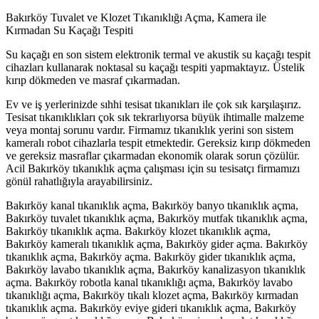
Bakırköy Tuvalet ve Klozet Tıkanıklığı Açma, Kamera ile
Kırmadan Su Kaçağı Tespiti
Su kaçağı en son sistem elektronik termal ve akustik su kaçağı tespit
cihazları kullanarak noktasal su kaçağı tespiti yapmaktayız. Üstelik
kırıp dökmeden ve masraf çıkarmadan.
Ev ve iş yerlerinizde sıhhi tesisat tıkanıkları ile çok sık karşılaşırız.
Tesisat tıkanıklıkları çok sık tekrarlıyorsa büyük ihtimalle malzeme
veya montaj sorunu vardır. Firmamız tıkanıklık yerini son sistem
kameralı robot cihazlarla tespit etmektedir. Gereksiz kırıp dökmeden
ve gereksiz masraflar çıkarmadan ekonomik olarak sorun çözülür.
Acil Bakırköy tıkanıklık açma çalışması için su tesisatçı firmamızı
gönül rahatlığıyla arayabilirsiniz.
Bakırköy kanal tıkanıklık açma, Bakırköy banyo tıkanıklık açma,
Bakırköy tuvalet tıkanıklık açma, Bakırköy mutfak tıkanıklık açma,
Bakırköy tıkanıklık açma. Bakırköy klozet tıkanıklık açma,
Bakırköy kameralı tıkanıklık açma, Bakırköy gider açma. Bakırköy
tıkanıklık açma, Bakırköy açma. Bakırköy gider tıkanıklık açma,
Bakırköy lavabo tıkanıklık açma, Bakırköy kanalizasyon tıkanıklık
açma. Bakırköy robotla kanal tıkanıklığı açma, Bakırköy lavabo
tıkanıklığı açma, Bakırköy tıkalı klozet açma, Bakırköy kırmadan
tıkanıklık açma. Bakırköy eviye gideri tıkanıklık açma, Bakırköy