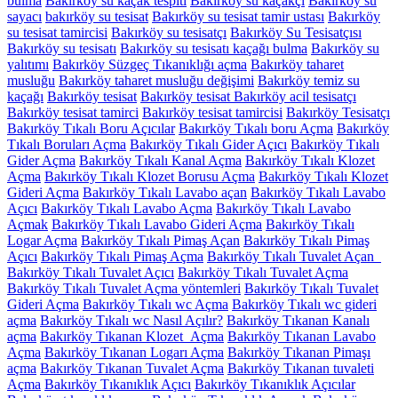
bulma
Bakırköy su kaçak tespiti
Bakırköy su kaçakçı
Bakırköy su
sayacı
bakırköy su tesisat
Bakırköy su tesisat tamir ustası
Bakırköy
su tesisat tamircisi
Bakırköy su tesisatçı
Bakırköy Su Tesisatçısı
Bakırköy su tesisatı
Bakırköy su tesisatı kaçağı bulma
Bakırköy su
yalıtımı
Bakırköy Süzgeç Tıkanıklığı açma
Bakırköy taharet
musluğu
Bakırköy taharet musluğu değişimi
Bakırköy temiz su
kaçağı
Bakırköy tesisat
Bakırköy tesisat Bakırköy acil tesisatçı
Bakırköy tesisat tamirci
Bakırköy tesisat tamircisi
Bakırköy Tesisatçı
Bakırköy Tıkalı Boru Açıcılar
Bakırköy Tıkalı boru Açma
Bakırköy
Tıkalı Boruları Açma
Bakırköy Tıkalı Gider Açıcı
Bakırköy Tıkalı
Gider Açma
Bakırköy Tıkalı Kanal Açma
Bakırköy Tıkalı Klozet
Açma
Bakırköy Tıkalı Klozet Borusu Açma
Bakırköy Tıkalı Klozet
Gideri Açma
Bakırköy Tıkalı Lavabo açan
Bakırköy Tıkalı Lavabo
Açıcı
Bakırköy Tıkalı Lavabo Açma
Bakırköy Tıkalı Lavabo
Açmak
Bakırköy Tıkalı Lavabo Gideri Açma
Bakırköy Tıkalı
Logar Açma
Bakırköy Tıkalı Pimaş Açan
Bakırköy Tıkalı Pimaş
Açıcı
Bakırköy Tıkalı Pimaş Açma
Bakırköy Tıkalı Tuvalet Açan
Bakırköy Tıkalı Tuvalet Açıcı
Bakırköy Tıkalı Tuvalet Açma
Bakırköy Tıkalı Tuvalet Açma yöntemleri
Bakırköy Tıkalı Tuvalet
Gideri Açma
Bakırköy Tıkalı wc Açma
Bakırköy Tıkalı wc gideri
açma
Bakırköy Tıkalı wc Nasıl Açılır?
Bakırköy Tıkanan Kanalı
açma
Bakırköy Tıkanan Klozet Açma
Bakırköy Tıkanan Lavabo
Açma
Bakırköy Tıkanan Logarı Açma
Bakırköy Tıkanan Pimaşı
açma
Bakırköy Tıkanan Tuvalet Açma
Bakırköy Tıkanan tuvaleti
Açma
Bakırköy Tıkanıklık Açıcı
Bakırköy Tıkanıklık Açıcılar