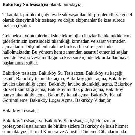
Bakırköy Su tesisatçısı
olarak buradayız!
Tıkanıklık problemi çoğu evde sık yaşanılan bir problemdir ve genel
olarak deneyimli bir tesisatçı ve doğru ekipmanlar ile kısa sürede
hızlıca çözülür.
Geleneksel yöntemlerin aksine teknolojik cihazlar ile tıkanıklık açma
giderlerinizin içerisindeki tıkanıklığı kırmadan ve zarar vermeden
açmaktadır. Düşünülenin aksine bu kısa bir süre içerisinde
hallolmaktadır. Bu yöntem hem zamandan tasarruf etmenizi sağlar
hem de lavabo veya mutfağınızı kısa süre içinde tekrar kullanmaya
başlamanızı sağlar.
Bakırköy tesisatçı, Bakırköy Su Tesisatçısı, Bakırköy su kaçağı
tespiti, Bakırköy tıkanıklık açma, Bakırköy gider açma, Bakırköy
tuvalet tıkanıklığı açma, Bakırköy lavabo tıkanıklığı açma, Bakırköy
klozet tıkanıklığı açma, Bakırköy mutfak gideri açma, Bakırköy
banyo tıkanıklığı açma, Bakırköy kanal açma, Bakırköy Kanal
Görüntüleme, Bakırköy Logar Açma, Bakırköy Vidanjör
Bakırköy Tesisatçı
Bakırköy Tesisatçı ve Bakırköy Su tesisatçısı, işinde uzman
profesyonel ustalarımız ile birlikte sizlere Bakırköy de hızlı hizmet
sunmaktayız .Termal Kamera ve Akustik Dinleme Cihazlarımızla