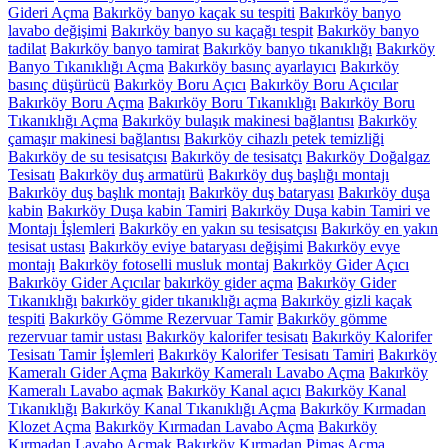
Gideri Açma
Bakırköy banyo kaçak su tespiti
Bakırköy banyo
lavabo değişimi
Bakırköy banyo su kaçağı tespit
Bakırköy banyo
tadilat
Bakırköy banyo tamirat
Bakırköy banyo tıkanıklığı
Bakırköy
Banyo Tıkanıklığı Açma
Bakırköy basınç ayarlayıcı
Bakırköy
basınç düşürücü
Bakırköy Boru Açıcı
Bakırköy Boru Açıcılar
Bakırköy Boru Açma
Bakırköy Boru Tıkanıklığı
Bakırköy Boru
Tıkanıklığı Açma
Bakırköy bulaşık makinesi bağlantısı
Bakırköy
çamaşır makinesi bağlantısı
Bakırköy cihazlı petek temizliği
Bakırköy de su tesisatçısı
Bakırköy de tesisatçı
Bakırköy Doğalgaz
Tesisatı
Bakırköy duş armatürü
Bakırköy duş başlığı montajı
Bakırköy duş başlık montajı
Bakırköy duş bataryası
Bakırköy duşa
kabin
Bakırköy Duşa kabin Tamiri
Bakırköy Duşa kabin Tamiri ve
Montajı İşlemleri
Bakırköy en yakın su tesisatçısı
Bakırköy en yakın
tesisat ustası
Bakırköy eviye bataryası değişimi
Bakırköy evye
montajı
Bakırköy fotoselli musluk montaj
Bakırköy Gider Açıcı
Bakırköy Gider Açıcılar
bakırköy gider açma
Bakırköy Gider
Tıkanıklığı
bakırköy gider tıkanıklığı açma
Bakırköy gizli kaçak
tespiti
Bakırköy Gömme Rezervuar Tamir
Bakırköy gömme
rezervuar tamir ustası
Bakırköy kalorifer tesisatı
Bakırköy Kalorifer
Tesisatı Tamir İşlemleri
Bakırköy Kalorifer Tesisatı Tamiri
Bakırköy
Kameralı Gider Açma
Bakırköy Kameralı Lavabo Açma
Bakırköy
Kameralı Lavabo açmak
Bakırköy Kanal açıcı
Bakırköy Kanal
Tıkanıklığı
Bakırköy Kanal Tıkanıklığı Açma
Bakırköy Kırmadan
Klozet Açma
Bakırköy Kırmadan Lavabo Açma
Bakırköy
Kırmadan Lavabo Açmak
Bakırköy Kırmadan Pimaş Açma