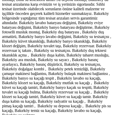
tesisat arızalarına karşı evinizin ve iş yerinizin sigortasıdır. Sıhhi
tesisat üzerinde olabilecek sorunların önüne kaliteli malzeme ve
işçilikle önceden geçerek kaliteli hizmetler sunmaktayız. Bakırköy
bölgesinde yaptığımız tüm tesisat arızaları servis garantimiz
altındadır. Bakırköy lavabo bataryası değişimi, Bakırköy eviye
bataryası değişimi, Bakırköy banyo bataryası değiştirme, Bakırköy
fotoselli musluk montaj, Bakırköy duş bataryası , Bakırköy duş
armatürü, Bakırköy banyo lavabo değişimi, Bakırköy su tesisatçısı ,
Bakırköy küvet tıkanıklığı, Bakırköy banyo tıkanıklığı, Bakırköy
klozet değişim, Bakırköy tuvalet taşı, Bakırköy rezervuar. Bakırköy
rezervuar iç takım , Bakırköy su tesisatçısı. Bakırköy duş teknesi
tıkanıklık açma , Bakırköy duşa kabin, Bakırköy taharet musluğu,
Bakırköy ara musluk, Bakırköy su sayacı , Bakırköy basınç
ayarlayıcı, Bakırköy basınç düşürücü, Bakırköy su tesisatçısı,
Bakırköy doğalgaz kombi , Bakırköy petek temizliği, Bakırköy
çamaşır makinesi bağlantısı, Bakırköy bulaşık makinesi bağlantısı ,
Bakırköy banyo su kaçağı tespit , Bakırköy lavabo su kaçağı,
Bakırköy klozet su kaçağı, Bakırköy mutfak su kaçağı , Bakırköy
küvet su kaçağı tamiri, Bakırköy banyo kaçak su tespiti, Bakırköy
tuvalet su kaçağı bulma, Bakırköy rezervuar su kaçağı , Bakırköy
klozet su kaçağı tamiri, Bakırköy küvet su kaçağı tamir. Bakırköy
duşa kabin su kaçağı, Bakırköy radyatör su kaçağı , Bakırköy
pimaş kaçağı tamiri , Bakırköy su deposu kaçağı , Bakırköy pis su
kaçağı, Bakırköy temiz su kaçağı, Bakırköy lavabo su kaçağı,