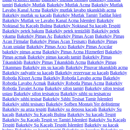
tamiri
Bakırköy Mutfak
Bakırköy Mutfak Açma
Bakırköy Mutfak
Lavabo Kanal Açma
Bakırköy mutfak lavabo tıkanıklığı açma
Bakırköy mutfak su kaçağı
Bakırköy Mutfak Tamiri Tadilat İşleri
Bakırköy Mutfak ve Lavabo Kanal Açma İşlemleri
Bakırköy
Noktasal Su Kaçağı Bulma
Bakırköy Noktasal Su kaçağı Tespiti
Bakırköy petek bakımı
Bakırköy petek temizliği
Bakırköy petek
yıkama
Bakırköy Pimaş Aç
Bakırköy Pimaş Açan
Bakırköy Pimaş
Açan Firmalar
Bakırköy Pimaş Açan Tesisatçı
Bakırköy Pimaş
Açan ustalar
Bakırköy Pimaş Açıcı
Bakırköy Pimaş Açıcılar
bakırköy pimaş açma
Bakırköy Pimaş Açma Hizmetleri
Bakırköy
Pimaş açmak
Bakırköy pimaş kaçağı tamiri
Bakırköy Pimaş
Tıkanıklığı
Bakırköy Pimaş Tıkanıklığı Açma
Bakırköy Pimaş
Tıkanması
Bakırköy pis su kaçağı
Bakırköy Pisuvar tıkanıklığı açma
Bakırköy radyatör su kaçağı
Bakırköy rezervuar su kaçağı
Bakırköy
Robotla Klozet Açma
Bakırköy Robotla Lavabo açma
Bakırköy
Robotla Lavabo Açmak
Bakırköy Robotla Pimaş Açma
Bakırköy
Robotla Tuvalet Açma
Bakırköy sifon tamiri
Bakırköy sifon tesisat
ustası
Bakırköy sifon tesisatçısı
Bakırköy sıhhi su tesisatçısı
Bakırköy sıhhi tesisat
Bakırköy Sıhhi Tesisat Tamir İşlemleri
Bakırköy sıhhi tesisatçı
Bakırköy Şofben Montajı Yer değiştirme
Bakırköy su arıza tespiti
Bakırköy su deposu kaçağı
Bakırköy Su
kaçağı
Bakırköy Su Kaçağı Bulma
Bakırköy Su kaçağı Tespit
Bakırköy Su Kaçağı Tespit ve Tamiri İşlemleri
Bakırköy Su Kaçağı
Tespiti
Bakırköy Su Kaçağı Tespiti İşlemleri
Bakırköy su kaçak