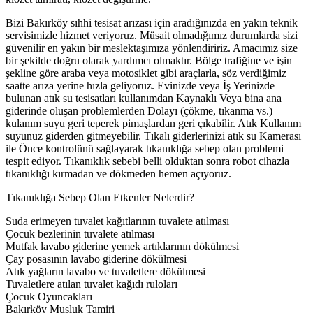
Bizi Bakırköy sıhhi tesisat arızası için aradığınızda en yakın teknik
servisimizle hizmet veriyoruz. Müsait olmadığımız durumlarda sizi
güvenilir en yakın bir meslektaşımıza yönlendiririz. Amacımız size
bir şekilde doğru olarak yardımcı olmaktır. Bölge trafiğine ve işin
şekline göre araba veya motosiklet gibi araçlarla, söz verdiğimiz
saatte arıza yerine hızla geliyoruz. Evinizde veya İş Yerinizde
bulunan atık su tesisatları kullanımdan Kaynaklı Veya bina ana
giderinde oluşan problemlerden Dolayı (çökme, tıkanma vs.)
kulanım suyu geri teperek pimaşlardan geri çıkabilir. Atık Kullanım
suyunuz giderden gitmeyebilir. Tıkalı giderlerinizi atık su Kamerası
ile Önce kontrolünü sağlayarak tıkanıklığa sebep olan problemi
tespit ediyor. Tıkanıklık sebebi belli olduktan sonra robot cihazla
tıkanıklığı kırmadan ve dökmeden hemen açıyoruz.
Tıkanıklığa Sebep Olan Etkenler Nelerdir?
Suda erimeyen tuvalet kağıtlarının tuvalete atılması
Çocuk bezlerinin tuvalete atılması
Mutfak lavabo giderine yemek artıklarının dökülmesi
Çay posasının lavabo giderine dökülmesi
Atık yağların lavabo ve tuvaletlere dökülmesi
Tuvaletlere atılan tuvalet kağıdı ruloları
Çocuk Oyuncakları
Bakırköy Musluk Tamiri