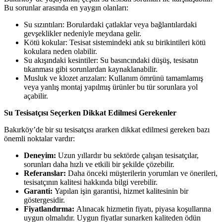
Bu sorunlar arasında en yaygın olanları:
Su sızıntıları: Borulardaki çatlaklar veya bağlantılardaki
gevşeklikler nedeniyle meydana gelir.
Kötü kokular: Tesisat sistemindeki atık su birikintileri kötü
kokulara neden olabilir.
Su akışındaki kesintiler: Su basıncındaki düşüş, tesisatın
tıkanması gibi sorunlardan kaynaklanabilir.
Musluk ve klozet arızaları: Kullanım ömrünü tamamlamış
veya yanlış montaj yapılmış ürünler bu tür sorunlara yol
açabilir.
Su Tesisatçısı Seçerken Dikkat Edilmesi Gerekenler
Bakırköy’de bir su tesisatçısı ararken dikkat edilmesi gereken bazı
önemli noktalar vardır:
Deneyim:
Uzun yıllardır bu sektörde çalışan tesisatçılar,
sorunları daha hızlı ve etkili bir şekilde çözebilir.
Referanslar:
Daha önceki müşterilerin yorumları ve önerileri,
tesisatçının kalitesi hakkında bilgi verebilir.
Garanti:
Yapılan işin garantisi, hizmet kalitesinin bir
göstergesidir.
Fiyatlandırma:
Alınacak hizmetin fiyatı, piyasa koşullarına
uygun olmalıdır. Uygun fiyatlar sunarken kaliteden ödün