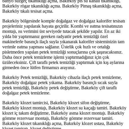
banyo süzgeç tıkanıklığı açma, Bakırköy pis su kanalı tıkanıklığı,
Bakırköy rögar tıkanıklığı açma. Bakırköy Pimaş tıkanıklığı açma,
Bakırköy tıkalı tesisat açma.
Bakırköy bölgesinde komple doğalgaz ve doğalgaz kalorifer tesisatı
projeleriniz yapılarak hayata geçirilir. Kombi ve ısıtma tesisatınızın
montajı, ısı verimini üst seviyede tutacak şekilde yapılır. En az iki
yılda bir yaptırmanız gereken radyatör petek temizliği özel
makinelerle basınçlı ilaçlı suyla yıkanarak kalorifer sisteminizin tam
verimle ısıtma yapması sağlanır. Üstelik çok hızlı ve ortalığı
pisletmeden yapılan petek temizliği sonuçlarına çok şaşıracaksınız.
Daha önce petek temizleme işlemi yaptırmadığınız için çok
üzüleceksiniz. Çift taraflı petek temizliği yaptırmak için kış aylarına
girmeden önce lütfen firmamızı arayınız.
Bakırköy Petek temizliği, Bakırköy cihazla ilaçlı petek temizleme,
Bakırköy doğalgaz petek yıkama. Bakırköy basınçlı sıcak suyla
petek temizliği, Bakırköy petek değiştirme, Bakırköy çift taraflı
doğalgaz petek temizleme.
Bakırköy klozet tamircisi, Bakırköy klozet sifon değiştirme,
Bakırköy klozet montajı, Bakırköy klozet su kaçağı tamiri. Bakırköy
klozet iç takım değiştirme, Bakırköy asma klozet montajı. Bakırköy
gömme rezervuar montajı, Bakırköy gömme rezervuar tamiri.
Bakırköy klozet tıkanıklığı açma, Bakırköy klozet ustası, Bakırköy
klozet tamiratı, klozet değiştirme.