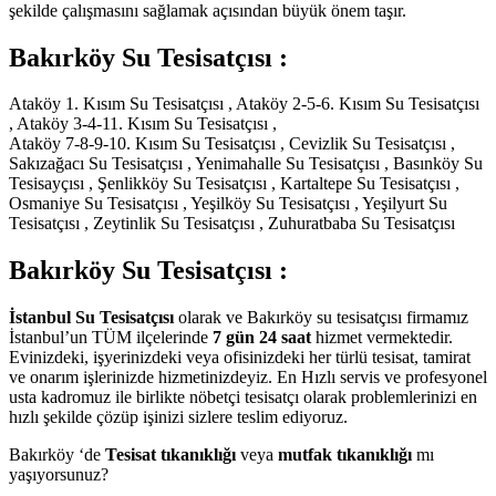
şekilde çalışmasını sağlamak açısından büyük önem taşır.
Bakırköy Su Tesisatçısı :
Ataköy 1. Kısım Su Tesisatçısı , Ataköy 2-5-6. Kısım Su Tesisatçısı
, Ataköy 3-4-11. Kısım Su Tesisatçısı ,
Ataköy 7-8-9-10. Kısım Su Tesisatçısı , Cevizlik Su Tesisatçısı ,
Sakızağacı Su Tesisatçısı , Yenimahalle Su Tesisatçısı , Basınköy Su
Tesisayçısı , Şenlikköy Su Tesisatçısı , Kartaltepe Su Tesisatçısı ,
Osmaniye Su Tesisatçısı , Yeşilköy Su Tesisatçısı , Yeşilyurt Su
Tesisatçısı , Zeytinlik Su Tesisatçısı , Zuhuratbaba Su Tesisatçısı
Bakırköy Su Tesisatçısı :
İstanbul Su Tesisatçısı
olarak ve Bakırköy su tesisatçısı firmamız
İstanbul’un TÜM ilçelerinde
7 gün 24 saat
hizmet vermektedir.
Evinizdeki, işyerinizdeki veya ofisinizdeki her türlü tesisat, tamirat
ve onarım işlerinizde hizmetinizdeyiz. En Hızlı servis ve profesyonel
usta kadromuz ile birlikte nöbetçi tesisatçı olarak problemlerinizi en
hızlı şekilde çözüp işinizi sizlere teslim ediyoruz.
Bakırköy ‘de
Tesisat tıkanıklığı
veya
mutfak tıkanıklığı
mı
yaşıyorsunuz?