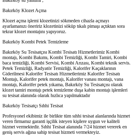
Bakırköy su yalıtımı ,
Bakırköy Klozet Açma
Klozet açma işlemi klozetinizi sökmeden cihazla açmayı
ayarlamanızı öneririz klozetinizi söküp tıkalı pimaşı açtıktan sora
tekrar klozet montajını yapıyoruz.
Bakırköy Kombi Petek Temizleme
Bakırköy Su Tesisatçısı Kombi Tesisatı Hizmetlerimiz Kombi
montajı, Kombi Bakımı, Kombi Temizliği, Kombi Tamiri, Kombi
baca temizliği, Kombi Servisi, Kombi Arızası, Kombi teknik servis.
Petek Temizliği, Radyatör Temizliği, Kalorifer Kaçaklarının
Giderilmesi Kalorifer Tesisatı Hizmetlerimiz Kalorifer Tesisatı
Montajı, Kalorifer petek montajı, Kalorifer vanası montajı, vana
montajı, Kalorifer petek yıkama, Bakırköy Su Tesisatçısı olarak
klozet tamiri montajı petek temizleme duşa kabin montajı işlemleri
su tesisat alanında olarak hızlıca yapılmaktadır
Bakırköy Tesisatçı Sıhhi Tesisat
Profesyonel ekibimiz ile birlikte tüm sıhhi tesisat alanlarında hizmet
veren firmamız garanti işçilik isteyen kişilere uygun ve kaliteli
hizmet vermektedir. Sıhhi Tesisat alanında 7/24 hizmet vererek en
geniş servis ağına sahip tesisat hizmeti vermekteyiz.