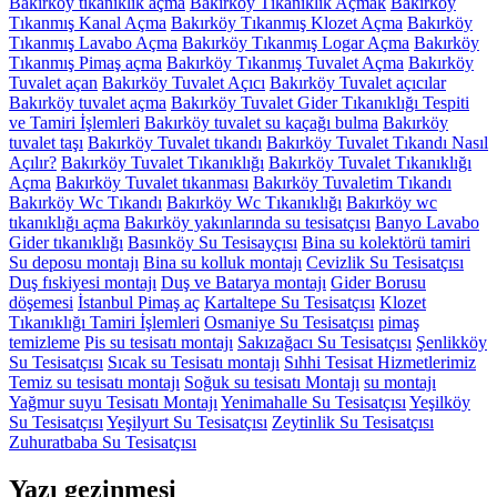
Bakırköy tıkanıklık açma
Bakırköy Tıkanıklık Açmak
Bakırköy
Tıkanmış Kanal Açma
Bakırköy Tıkanmış Klozet Açma
Bakırköy
Tıkanmış Lavabo Açma
Bakırköy Tıkanmış Logar Açma
Bakırköy
Tıkanmış Pimaş açma
Bakırköy Tıkanmış Tuvalet Açma
Bakırköy
Tuvalet açan
Bakırköy Tuvalet Açıcı
Bakırköy Tuvalet açıcılar
Bakırköy tuvalet açma
Bakırköy Tuvalet Gider Tıkanıklığı Tespiti
ve Tamiri İşlemleri
Bakırköy tuvalet su kaçağı bulma
Bakırköy
tuvalet taşı
Bakırköy Tuvalet tıkandı
Bakırköy Tuvalet Tıkandı Nasıl
Açılır?
Bakırköy Tuvalet Tıkanıklığı
Bakırköy Tuvalet Tıkanıklığı
Açma
Bakırköy Tuvalet tıkanması
Bakırköy Tuvaletim Tıkandı
Bakırköy Wc Tıkandı
Bakırköy Wc Tıkanıklığı
Bakırköy wc
tıkanıklığı açma
Bakırköy yakınlarında su tesisatçısı
Banyo Lavabo
Gider tıkanıklığı
Basınköy Su Tesisayçısı
Bina su kolektörü tamiri
Su deposu montajı
Bina su kolluk montajı
Cevizlik Su Tesisatçısı
Duş fıskiyesi montajı
Duş ve Batarya montajı
Gider Borusu
döşemesi
İstanbul Pimaş aç
Kartaltepe Su Tesisatçısı
Klozet
Tıkanıklığı Tamiri İşlemleri
Osmaniye Su Tesisatçısı
pimaş
temizleme
Pis su tesisatı montajı
Sakızağacı Su Tesisatçısı
Şenlikköy
Su Tesisatçısı
Sıcak su Tesisatı montajı
Sıhhi Tesisat Hizmetlerimiz
Temiz su tesisatı montajı
Soğuk su tesisatı Montajı
su montajı
Yağmur suyu Tesisatı Montajı
Yenimahalle Su Tesisatçısı
Yeşilköy
Su Tesisatçısı
Yeşilyurt Su Tesisatçısı
Zeytinlik Su Tesisatçısı
Zuhuratbaba Su Tesisatçısı
Yazı gezinmesi