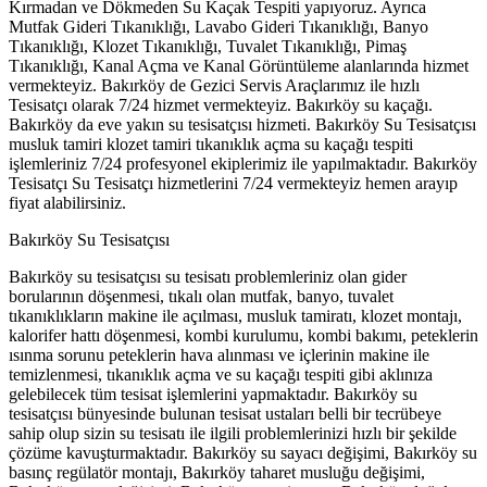
Kırmadan ve Dökmeden Su Kaçak Tespiti yapıyoruz. Ayrıca
Mutfak Gideri Tıkanıklığı, Lavabo Gideri Tıkanıklığı, Banyo
Tıkanıklığı, Klozet Tıkanıklığı, Tuvalet Tıkanıklığı, Pimaş
Tıkanıklığı, Kanal Açma ve Kanal Görüntüleme alanlarında hizmet
vermekteyiz. Bakırköy de Gezici Servis Araçlarımız ile hızlı
Tesisatçı olarak 7/24 hizmet vermekteyiz. Bakırköy su kaçağı.
Bakırköy da eve yakın su tesisatçısı hizmeti. Bakırköy Su Tesisatçısı
musluk tamiri klozet tamiri tıkanıklık açma su kaçağı tespiti
işlemleriniz 7/24 profesyonel ekiplerimiz ile yapılmaktadır. Bakırköy
Tesisatçı Su Tesisatçı hizmetlerini 7/24 vermekteyiz hemen arayıp
fiyat alabilirsiniz.
Bakırköy Su Tesisatçısı
Bakırköy su tesisatçısı su tesisatı problemleriniz olan gider
borularının döşenmesi, tıkalı olan mutfak, banyo, tuvalet
tıkanıklıkların makine ile açılması, musluk tamiratı, klozet montajı,
kalorifer hattı döşenmesi, kombi kurulumu, kombi bakımı, peteklerin
ısınma sorunu peteklerin hava alınması ve içlerinin makine ile
temizlenmesi, tıkanıklık açma ve su kaçağı tespiti gibi aklınıza
gelebilecek tüm tesisat işlemlerini yapmaktadır. Bakırköy su
tesisatçısı bünyesinde bulunan tesisat ustaları belli bir tecrübeye
sahip olup sizin su tesisatı ile ilgili problemlerinizi hızlı bir şekilde
çözüme kavuşturmaktadır. Bakırköy su sayacı değişimi, Bakırköy su
basınç regülatör montajı, Bakırköy taharet musluğu değişimi,