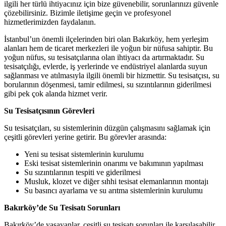
ilgili her türlü ihtiyacınız için bize güvenebilir, sorunlarınızı güvenle
çözebilirsiniz. Bizimle iletişime geçin ve profesyonel
hizmetlerimizden faydalanın.
İstanbul’un önemli ilçelerinden biri olan Bakırköy, hem yerleşim
alanları hem de ticaret merkezleri ile yoğun bir nüfusa sahiptir. Bu
yoğun nüfus, su tesisatçılarına olan ihtiyacı da artırmaktadır. Su
tesisatçılığı, evlerde, iş yerlerinde ve endüstriyel alanlarda suyun
sağlanması ve atılmasıyla ilgili önemli bir hizmettir. Su tesisatçısı, su
borularının döşenmesi, tamir edilmesi, su sızıntılarının giderilmesi
gibi pek çok alanda hizmet verir.
Su Tesisatçısının Görevleri
Su tesisatçıları, su sistemlerinin düzgün çalışmasını sağlamak için
çeşitli görevleri yerine getirir. Bu görevler arasında:
Yeni su tesisat sistemlerinin kurulumu
Eski tesisat sistemlerinin onarımı ve bakımının yapılması
Su sızıntılarının tespiti ve giderilmesi
Musluk, klozet ve diğer sıhhi tesisat elemanlarının montajı
Su basıncı ayarlama ve su arıtma sistemlerinin kurulumu
Bakırköy’de Su Tesisatı Sorunları
Bakırköy’de yaşayanlar, çeşitli su tesisatı sorunları ile karşılaşabilir.