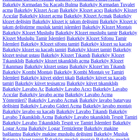
Bakırköy Kırmadan Su Kaçağı Bulma
Bakırköy Kırmadan Tuvalet
açma
Bakırköy Klozet Açan
Bakırköy Klozet açıcı
Bakırköy Klozet
Açıcılar
Bakırköy klozet açma
Bakırköy Klozet Açmak
Bakırköy
klozet değişim
Bakırköy klozet iç takım değişimi
Bakırköy Klozet iç
takım değiştirme musluk tamiri işlemleri
Bakırköy Klozet Montajı
Bakırköy Klozet Musluğu
Bakırköy Klozet musluğu tamir
Bakırköy
Klozet Musluğu Tamir İşlemleri
Bakırköy Klozet Sifonu Tamir
İşlemleri
Bakırköy Klozet sifonu tamiri
Bakırköy klozet su kaçağı
Bakırköy klozet su kaçağı tamiri
Bakırköy klozet tamiri
Bakırköy
klozet tesisat ustası
Bakırköy Klozet Tıkandı
Bakırköy Klozet
Tıkanıklığı
Bakırköy klozet tıkanıklığı açma
Bakırköy Klozet
Tıkanması
Bakırköy klozet ustası
Bakırköy Klozet’im Tıkandı
Bakırköy Kombi Montajı
Bakırköy Kombi Montajı ve Tamiri
İşlemleri
Bakırköy küvet gideri tıkalı
Bakırköy küvet su kaçağı
tamiri
Bakırköy küvet tesisatçısı
Bakırköy küvet tıkanıklığı
Bakırköy Lavabo Aç
Bakırköy Lavabo Açıcı
Bakırköy Lavabo
Açıcılar
Bakırköy lavabo açma
Bakırköy Lavabo Açma
Yöntemleri?
Bakırköy Lavabo Açmak
Bakırköy lavabo bataryası
değişimi
Bakırköy Lavabo Gideri Açma
Bakırköy lavabo montajı
Bakırköy lavabo su kaçağı
Bakırköy Lavabo Tıkandı
Bakırköy
Lavabo Tıkanıklığı Açma
Bakırköy Lavabo tıkanıklığı Tespit Tamiri
Bakırköy Lavabo Tıkanıklığı Tespit ve Tamiri İşlemleri
Bakırköy
Logar Açma
Bakırköy Logar Temizleme
Bakırköy makine
bağlantısı
Bakırköy makine musluğu değişimi
Bakırköy Musluk
Batarya klozet tamiri
Bakırköy musluk montajı
Bakırköy musluk