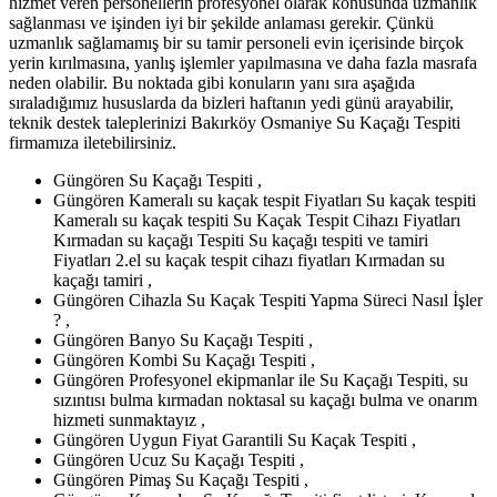
hizmet veren personellerin profesyonel olarak konusunda uzmanlık
sağlanması ve işinden iyi bir şekilde anlaması gerekir. Çünkü
uzmanlık sağlamamış bir su tamir personeli evin içerisinde birçok
yerin kırılmasına, yanlış işlemler yapılmasına ve daha fazla masrafa
neden olabilir. Bu noktada gibi konuların yanı sıra aşağıda
sıraladığımız hususlarda da bizleri haftanın yedi günü arayabilir,
teknik destek taleplerinizi Bakırköy Osmaniye Su Kaçağı Tespiti
firmamıza iletebilirsiniz.
Güngören Su Kaçağı Tespiti ,
Güngören Kameralı su kaçak tespit Fiyatları Su kaçak tespiti
Kameralı su kaçak tespiti Su Kaçak Tespit Cihazı Fiyatları
Kırmadan su kaçağı Tespiti Su kaçağı tespiti ve tamiri
Fiyatları 2.el su kaçak tespit cihazı fiyatları Kırmadan su
kaçağı tamiri ,
Güngören Cihazla Su Kaçak Tespiti Yapma Süreci Nasıl İşler
? ,
Güngören Banyo Su Kaçağı Tespiti ,
Güngören Kombi Su Kaçağı Tespiti ,
Güngören Profesyonel ekipmanlar ile Su Kaçağı Tespiti, su
sızıntısı bulma kırmadan noktasal su kaçağı bulma ve onarım
hizmeti sunmaktayız ,
Güngören Uygun Fiyat Garantili Su Kaçak Tespiti ,
Güngören Ucuz Su Kaçağı Tespiti ,
Güngören Pimaş Su Kaçağı Tespiti ,