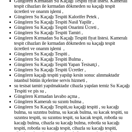
Güngören Kırmadan Su Kaçağı Tespiti fiyat listesi. Kameralı
tespit cihazları ile kırmadan dökmeden su kaçağı tespit
ücretleri ve onarım işlemi ,
Güngören Su Kaçağı Tespiti Kalorifer Petek ,
Güngören Su Kaçağı Tespiti Nasil Yapilir ,
Güngören Su Kaçağı Tespiti Onarimi Ücreti ,
Güngören Su Kaçağı Tespiti Tamiri ,
Güngören Kırmadan Su Kaçağı Tespiti fiyat listesi. Kameralı
tespit cihazları ile kırmadan dökmeden su kaçağı tespit
ücretleri ve onarım işlemi ,
Güngören Su Kaçağı Tespiti ,
Güngören Su Kaçağı Tespiti Bulma ,
Güngören Su Kaçağı Tespiti Yapan Tesisatçi ,
Güngören Su Kaçağı Tespiti Ücretler ,
Güngören kaçağı tespiti yapılıp kesin sonuc alınmaktadır
istanbul bütün ilçelerine servis hizmeti ,
su tesisat tamiri yapılmaktadır cihazla yapılan temiz Su Kaçağı
Tespiti ve pis su ,
Güngören Kırmadan lavabo açma ,
Güngören Kameralı su sızıntı bulma ,
Güngören Su Kaçağı Tespiti,su kaçaği tespiti , su kacağı
bulma, su sızıntısı bulma, su kacak bulma, su kacak tespiti, su
sızıntısı tespiti, su sızıntısı tespit, su kacak tespit, robotla su
kacağı bulma, cihazla su kacağı bulma, robotla su kacağı
tespiti, robotla su kacağı tespit, cihazla su kacağı tespiti,