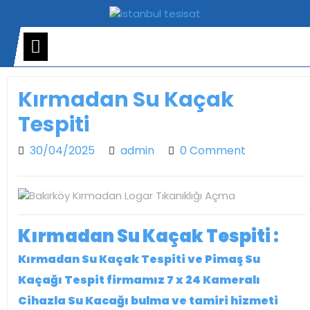
Skip
to
content
Open
Menu
Kırmadan Su Kaçak
Tespiti
30/04/2025
admin
30/04/2025
admin
0 Comment
Kırmadan Su Kaçak Tespiti :
Kırmadan Su Kaçak Tespiti ve Pimaş Su
Kaçağı Tespit
firmamız 7 x 24 Kameralı
Cihazla Su Kacağı bulma ve tamiri hizmeti