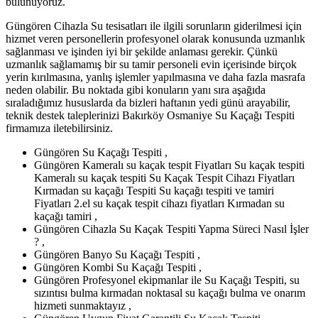
bulunuyoruz.
Güngören Cihazla Su tesisatları ile ilgili sorunların giderilmesi için
hizmet veren personellerin profesyonel olarak konusunda uzmanlık
sağlanması ve işinden iyi bir şekilde anlaması gerekir. Çünkü
uzmanlık sağlamamış bir su tamir personeli evin içerisinde birçok
yerin kırılmasına, yanlış işlemler yapılmasına ve daha fazla masrafa
neden olabilir. Bu noktada gibi konuların yanı sıra aşağıda
sıraladığımız hususlarda da bizleri haftanın yedi günü arayabilir,
teknik destek taleplerinizi Bakırköy Osmaniye Su Kaçağı Tespiti
firmamıza iletebilirsiniz.
Güngören Su Kaçağı Tespiti ,
Güngören Kameralı su kaçak tespit Fiyatları Su kaçak tespiti
Kameralı su kaçak tespiti Su Kaçak Tespit Cihazı Fiyatları
Kırmadan su kaçağı Tespiti Su kaçağı tespiti ve tamiri
Fiyatları 2.el su kaçak tespit cihazı fiyatları Kırmadan su
kaçağı tamiri ,
Güngören Cihazla Su Kaçak Tespiti Yapma Süreci Nasıl İşler
? ,
Güngören Banyo Su Kaçağı Tespiti ,
Güngören Kombi Su Kaçağı Tespiti ,
Güngören Profesyonel ekipmanlar ile Su Kaçağı Tespiti, su
sızıntısı bulma kırmadan noktasal su kaçağı bulma ve onarım
hizmeti sunmaktayız ,