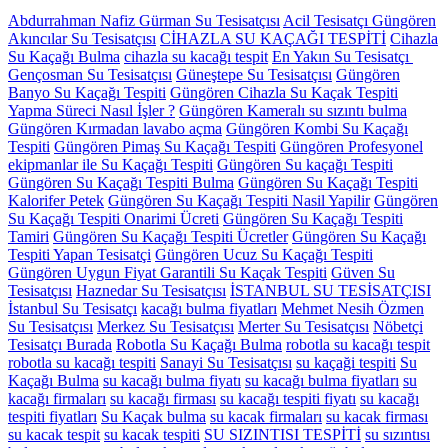
Abdurrahman Nafiz Gürman Su Tesisatçısı
Acil Tesisatçı Güngören
Akıncılar Su Tesisatçısı
CİHAZLA SU KAÇAĞI TESPİTİ
Cihazla
Su Kaçağı Bulma
cihazla su kacağı tespit
En Yakın Su Tesisatçı
Gençosman Su Tesisatçısı
Güneştepe Su Tesisatçısı
Güngören
Banyo Su Kaçağı Tespiti
Güngören Cihazla Su Kaçak Tespiti
Yapma Süreci Nasıl İşler ?
Güngören Kameralı su sızıntı bulma
Güngören Kırmadan lavabo açma
Güngören Kombi Su Kaçağı
Tespiti
Güngören Pimaş Su Kaçağı Tespiti
Güngören Profesyonel
ekipmanlar ile Su Kaçağı Tespiti
Güngören Su kaçağı Tespiti
Güngören Su Kaçağı Tespiti Bulma
Güngören Su Kaçağı Tespiti
Kalorifer Petek
Güngören Su Kaçağı Tespiti Nasil Yapilir
Güngören
Su Kaçağı Tespiti Onarimi Ücreti
Güngören Su Kaçağı Tespiti
Tamiri
Güngören Su Kaçağı Tespiti Ücretler
Güngören Su Kaçağı
Tespiti Yapan Tesisatçi
Güngören Ucuz Su Kaçağı Tespiti
Güngören Uygun Fiyat Garantili Su Kaçak Tespiti
Güven Su
Tesisatçısı
Haznedar Su Tesisatçısı
İSTANBUL SU TESİSATÇISI
İstanbul Su Tesisatçı
kacağı bulma fiyatları
Mehmet Nesih Özmen
Su Tesisatçısı
Merkez Su Tesisatçısı
Merter Su Tesisatçısı
Nöbetçi
Tesisatçı Burada
Robotla Su Kaçağı Bulma
robotla su kacağı tespit
robotla su kacağı tespiti
Sanayi Su Tesisatçısı
su kaçaği tespiti
Su
Kaçağı Bulma
su kacağı bulma fiyatı
su kacağı bulma fiyatları
su
kacağı firmaları
su kacağı firması
su kacağı tespiti fiyatı
su kacağı
tespiti fiyatları
Su Kaçak bulma
su kacak firmaları
su kacak firması
su kacak tespit
su kacak tespiti
SU SIZINTISI TESPİTİ
su sızıntısı