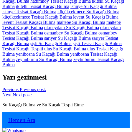
Kaçağı Bulma
hadımköy Tesisat Kaçağı Bulma
ikitelli Su Kaçağı
Bulma
ikitelli Tesisat Kaçağı Bulma
istinye Su Kaçağı Bulma
istinye Tesisat Kaçağı Bulma
küçükçekmece Su Kaçağı Bulma
küçükçekmece Tesisat Kaçağı Bulma
levent Su Kaçağı Bulma
levent Tesisat Kaçağı Bulma
maltepe Su Kaçağı Bulma
maltepe
Tesisat Kaçağı Bulma
okmeydanı Su Kaçağı Bulma
okmeydanı
Tesisat Kaçağı Bulma
osmanbey Su Kaçağı Bulma
osmanbey
Tesisat Kaçağı Bulma
sarıyer Su Kaçağı Bulma
sarıyer Tesisat
Kaçağı Bulma
şişli Su Kaçağı Bulma
şişli Tesisat Kaçağı Bulma
Tesisat Kaçağı Tespiti
ulus Su Kaçağı Bulma
ulus Tesisat Kaçağı
Bulma
yenibosna Su Kaçağı Bulma
yenibosna Tesisat Kaçağı
Bulma
zeytinburnu Su Kaçağı Bulma
zeytinburnu Tesisat Kaçağı
Bulma
Yazı gezinmesi
Previous
Previous post:
Next
Next post:
Su Kaçağı Bulma ve Su Kaçak Tespit Etme
Hemen Ara