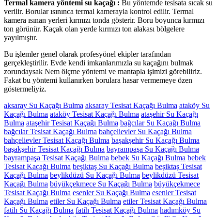
Termal kamera yöntemi su kaçağı :
Bu yöntemde tesisata sıcak su
verilir. Borular ısınınca termal kamerayla kontrol edilir. Termal
kamera ısınan yerleri kırmızı tonda gösterir. Boru boyunca kırmızı
ton görünür. Kaçak olan yerde kırmızı ton alakası bölgelere
yayılmıştır.
Bu işlemler genel olarak profesyönel ekipler tarafından
gerçekleştirilir. Evde kendi imkanlarımızla su kaçağını bulmak
zorundaysak Nem ölçme yöntemi ve mantapla işimizi görebiliriz.
Fakat bu yöntemi kullanırken borulara hasar vermemeye özen
göstermeliyiz.
aksaray Su Kaçağı Bulma
aksaray Tesisat Kaçağı Bulma
ataköy Su
Kaçağı Bulma
ataköy Tesisat Kaçağı Bulma
ataşehir Su Kaçağı
Bulma
ataşehir Tesisat Kaçağı Bulma
bağcılar Su Kaçağı Bulma
bağcılar Tesisat Kaçağı Bulma
bahçelievler Su Kaçağı Bulma
bahçelievler Tesisat Kaçağı Bulma
başakşehir Su Kaçağı Bulma
başakşehir Tesisat Kaçağı Bulma
bayrampaşa Su Kaçağı Bulma
bayrampaşa Tesisat Kaçağı Bulma
bebek Su Kaçağı Bulma
bebek
Tesisat Kaçağı Bulma
beşiktaş Su Kaçağı Bulma
beşiktaş Tesisat
Kaçağı Bulma
beylikdüzü Su Kaçağı Bulma
beylikdüzü Tesisat
Kaçağı Bulma
büyükçekmece Su Kaçağı Bulma
büyükçekmece
Tesisat Kaçağı Bulma
esenler Su Kaçağı Bulma
esenler Tesisat
Kaçağı Bulma
etiler Su Kaçağı Bulma
etiler Tesisat Kaçağı Bulma
fatih Su Kaçağı Bulma
fatih Tesisat Kaçağı Bulma
hadımköy Su