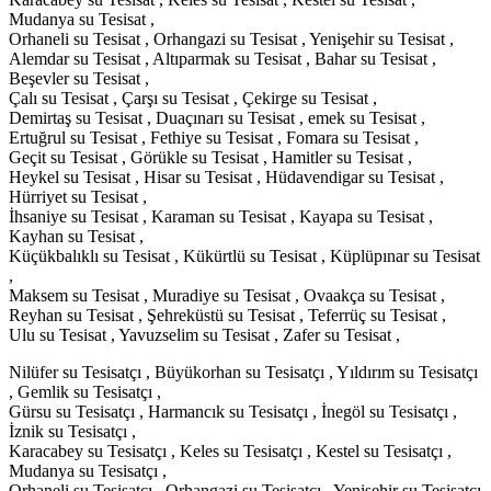
Mudanya su Tesisat ,
Orhaneli su Tesisat , Orhangazi su Tesisat , Yenişehir su Tesisat ,
Alemdar su Tesisat , Altıparmak su Tesisat , Bahar su Tesisat ,
Beşevler su Tesisat ,
Çalı su Tesisat , Çarşı su Tesisat , Çekirge su Tesisat ,
Demirtaş su Tesisat , Duaçınarı su Tesisat , emek su Tesisat ,
Ertuğrul su Tesisat , Fethiye su Tesisat , Fomara su Tesisat ,
Geçit su Tesisat , Görükle su Tesisat , Hamitler su Tesisat ,
Heykel su Tesisat , Hisar su Tesisat , Hüdavendigar su Tesisat ,
Hürriyet su Tesisat ,
İhsaniye su Tesisat , Karaman su Tesisat , Kayapa su Tesisat ,
Kayhan su Tesisat ,
Küçükbalıklı su Tesisat , Kükürtlü su Tesisat , Küplüpınar su Tesisat
,
Maksem su Tesisat , Muradiye su Tesisat , Ovaakça su Tesisat ,
Reyhan su Tesisat , Şehreküstü su Tesisat , Teferrüç su Tesisat ,
Ulu su Tesisat , Yavuzselim su Tesisat , Zafer su Tesisat ,
Nilüfer su Tesisatçı , Büyükorhan su Tesisatçı , Yıldırım su Tesisatçı
, Gemlik su Tesisatçı ,
Gürsu su Tesisatçı , Harmancık su Tesisatçı , İnegöl su Tesisatçı ,
İznik su Tesisatçı ,
Karacabey su Tesisatçı , Keles su Tesisatçı , Kestel su Tesisatçı ,
Mudanya su Tesisatçı ,
Orhaneli su Tesisatçı , Orhangazi su Tesisatçı , Yenişehir su Tesisatçı