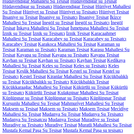
Hüdavendi̇gar Mahallesi Su Tesisat
Hüdavendigar su Tesisat
Hüdavendigar su Tesisatçı
Hüdavendigar Tesisat
Hürri̇yet Mahallesi
Su Tesisat
Hürriyet su Tesisat
Hürriyet su Tesisatçı
Hürriyet Tesisat
İhsaniye su Tesisat
İhsaniye su Tesisatçı
İhsaniye Tesisat
İ̇ki̇zce
Mahallesi Su Tesisat
İnegöl su Tesisat
İnegöl su Tesisatçı
İnegöl
Tesisat
İ̇nkaya Mahallesi Su Tesisat
İ̇smetpaşa Mahallesi Su Tesisat
İznik su Tesisat
İznik su Tesisatçı
İznik Tesisat
Karacaahmet
Mahallesi Su Tesisat
Karacabey su Tesisat
Karacabey su Tesisatçı
Karacabey Tesisat
Karakoca Mahallesi Su Tesisat
Karaman su
Tesisat
Karaman su Tesisatçı
Karaman Tesisat
Karasu Mahallesi Su
Tesisat
Kayapa su Tesisat
Kayapa su Tesisatçı
Kayapa Tesisat
Kayhan su Tesisat
Kayhan su Tesisatçı
Kayhan Tesisat
Kedi̇kaya
Mahallesi Su Tesisat
Keles su Tesisat
Keles su Tesisatçı
Keles
Tesisat
Keşli̇k Mahallesi Su Tesisat
Kestel su Tesisat
Kestel su
Tesisatçı
Kestel Tesisat
Kiranlar Mahallesi Su Tesisat
Küçükbalıklı
su Tesisat
Küçükbalıklı su Tesisatçı
Küçükbalıklı Tesisat
Küçükkaraağaç Mahallesi Su Tesisat
Kükürtlü su Tesisat
Kükürtlü
su Tesisatçı
Kükürtlü Tesisat
Kulakpinar Mahallesi Su Tesisat
Küplüpınar su Tesisat
Küplüpınar su Tesisatçı
Küplüpınar Tesisat
Kurşunlu Mahallesi Su Tesisat
Mahmuri̇yet Mahallesi Su Tesisat
Maksem su Tesisat
Maksem su Tesisatçı
Maksem Tesisat
Meci̇di̇ye
Mahallesi Su Tesisat
Mudanya Su Tesisat
Mudanya Su Tesisatçı
Mudanya Su Tesisatçısı
Mudanya Tesisat
Muradiye su Tesisat
Muradiye su Tesisatçı
Muradiye Tesisat
Muratli Mahallesi Su Tesisat
Mustafa Kemal Paşa Su Tesisat
Mustafa Kemal Paşa su tesisatçı