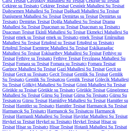
Çarşı Tesisat
Çavuşköy Mahallesi Su Tesisat
Çekirge su Tesisat
Çekirge su Tesisatçı
Çekirge Tesisat
Çeşni̇gi̇r Mahallesi Su Tesisat
Dağesemen Mahallesi Su Tesisat
Dağkadi Mahallesi Su Tesisat
Dani̇şment Mahallesi Su Tesisat
Demirtaş su Tesisat
Demirtaş su
Tesisatçı
Demirtaş Tesisat
Doğla Mahallesi Su Tesisat
Drama
Mahallesi Su Tesisat
Duaçınarı su Tesisat
Duaçınarı su Tesisatçı
Duaçınarı Tesisat
Eki̇nli̇ Mahallesi Su Tesisat
Ekmekçi̇ Mahallesi Su
Tesisat
emek su Tesisat
emek su Tesisatçı
emek Tesisat
Emi̇rsultan
Mahallesi Su Tesisat
Ertuğrul su Tesisat
Ertuğrul su Tesisatçı
Ertuğrul Tesisat
Esentepe Mahallesi Su Tesisat
Eski̇karaağaç
Mahallesi Su Tesisat
Eski̇saribey Mahallesi Su Tesisat
Fethiye su
Tesisat
Fethiye su Tesisatçı
Fethiye Tesisat
Fevzi̇paşa Mahallesi Su
Tesisat
Fomara su Tesisat
Fomara su Tesisatçı
Fomara Tesisat
Gari̇pçe Mahallesi Su Tesisat
Gazi̇ Mahallesi Su Tesisat
Geçit su
Tesisat
Geçit su Tesisatçı
Geçit Tesisat
Gemlik Su Tesisat
Gemlik
Su Tesisatçı
Gemlik Su Tesisatçısı
Gemlik Tesisat
Göleci̇k Mahallesi
Su Tesisat
Gölkiyi Mahallesi Su Tesisat
Gönü Mahallesi Su Tesisat
Görükle su Tesisat
Görükle su Tesisatçı
Görükle Tesisat
Güngörmez
Mahallesi Su Tesisat
Gürsu Su Tesisat
Gürsu Su Tesisatçı
Gürsu Su
Tesisatçısı
Gürsu Tesisat
Hami̇di̇ye Mahallesi Su Tesisat
Hamitler su
Tesisat
Hamitler su Tesisatçı
Hamitler Tesisat
Harmancık Su Tesisat
Harmancık Su Tesisatçı
Harmancık Su Tesisatçısı
Harmancık
Tesisat
Harmanli Mahallesi Su Tesisat
Hayirlar Mahallesi Su Tesisat
Heykel su Tesisat
Heykel su Tesisatçı
Heykel Tesisat
Hisar su
Tesisat
Hisar su Tesisatçı
Hisar Tesisat
Hotanli Mahallesi Su Tesisat