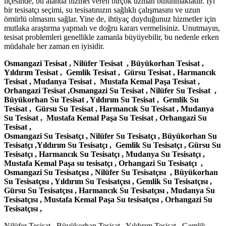
ilçesinde, bu alanda hizmet veren birçok uzman bulunmaktadır. İyi
bir tesisatçı seçimi, su tesisatınızın sağlıklı çalışmasını ve uzun
ömürlü olmasını sağlar. Yine de, ihtiyaç duyduğunuz hizmetler için
mutlaka araştırma yapmalı ve doğru kararı vermelisiniz. Unutmayın,
tesisat problemleri genellikle zamanla büyüyebilir, bu nedenle erken
müdahale her zaman en iyisidir.
Osmangazi Tesisat , Nilüfer Tesisat , Büyükorhan Tesisat ,
Yıldırım Tesisat , Gemlik Tesisat , Gürsu Tesisat , Harmancık
Tesisat , Mudanya Tesisat , Mustafa Kemal Paşa Tesisat ,
Orhangazi Tesisat ,Osmangazi Su Tesisat , Nilüfer Su Tesisat ,
Büyükorhan Su Tesisat , Yıldırım Su Tesisat , Gemlik Su
Tesisat , Gürsu Su Tesisat , Harmancık Su Tesisat , Mudanya
Su Tesisat , Mustafa Kemal Paşa Su Tesisat , Orhangazi Su
Tesisat ,
Osmangazi Su Tesisatçı , Nilüfer Su Tesisatçı , Büyükorhan Su
Tesisatçı ,Yıldırım Su Tesisatçı , Gemlik Su Tesisatçı , Gürsu Su
Tesisatçı , Harmancık Su Tesisatçı , Mudanya Su Tesisatçı ,
Mustafa Kemal Paşa su tesisatçı , Orhangazi Su Tesisatçı ,
Osmangazi Su Tesisatçısı , Nilüfer Su Tesisatçısı , Büyükorhan
Su Tesisatçısı , Yıldırım Su Tesisatçısı , Gemlik Su Tesisatçısı ,
Gürsu Su Tesisatçısı , Harmancık Su Tesisatçısı , Mudanya Su
Tesisatçısı , Mustafa Kemal Paşa Su tesisatçısı , Orhangazi Su
Tesisatçısı ,
Nilüfer Tesisat , Büyükorhan Tesisat , Yıldırım Tesisat , Gemlik