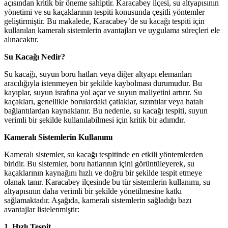
açısından kritik bir öneme sahiptir. Karacabey ilçesi, su altyapısının
yönetimi ve su kaçaklarının tespiti konusunda çeşitli yöntemler
geliştirmiştir. Bu makalede, Karacabey’de su kacağı tespiti için
kullanılan kameralı sistemlerin avantajları ve uygulama süreçleri ele
alınacaktır.
Su Kacağı Nedir?
Su kacağı, suyun boru hatları veya diğer altyapı elemanları
aracılığıyla istenmeyen bir şekilde kaybolması durumudur. Bu
kayıplar, suyun israfına yol açar ve suyun maliyetini artırır. Su
kaçakları, genellikle borulardaki çatlaklar, sızıntılar veya hatalı
bağlantılardan kaynaklanır. Bu nedenle, su kacağı tespiti, suyun
verimli bir şekilde kullanılabilmesi için kritik bir adımdır.
Kameralı Sistemlerin Kullanımı
Kameralı sistemler, su kacağı tespitinde en etkili yöntemlerden
biridir. Bu sistemler, boru hatlarının içini görüntüleyerek, su
kaçaklarının kaynağını hızlı ve doğru bir şekilde tespit etmeye
olanak tanır. Karacabey ilçesinde bu tür sistemlerin kullanımı, su
altyapısının daha verimli bir şekilde yönetilmesine katkı
sağlamaktadır. Aşağıda, kameralı sistemlerin sağladığı bazı
avantajlar listelenmiştir:
1. Hızlı Tespit