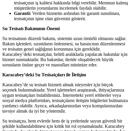
tesisatçının iş kalitesi hakkında bilgi verebilir. Memnun kalmış
müşterilerin yorumlarını incelemek faydalı olabilir.
Garanti:
Verilen hizmetin ardından bir garanti sunulması,
tesisatçının işine olan güvenini gösterir.
Su Tesisatı Bakımının Önemi
Su tesisatının düzenli bakımı, sistemin uzun ömürlü olmasını sağlar.
Bakım işlemleri, sızıntıların önlenmesi, su basıncının düzenlenmesi
ve tesisatın genel sağlığının korunması için gereklidir.
Karacabey’deki tesisatçılar, belirli aralıklarla yapılacak bakımlar için
hizmet sunmaktadır. Bu bakımlar, ileride oluşabilecek büyük
sorunların önüne geçer ve masrafları minimize eder.
Karacabey’deki Su Tesisatçıları ile İletişim
Karacabey’de su tesisatı hizmeti almak isteyenler için birçok
seçenek bulunmaktadır. Yerel işletmeleri araştırarak, ihtiyaçlarınıza
uygun tesisatçıları bulabilirsiniz. İnternetteki yerel rehberler veya
sosyal medya platformları, tesisatçıların iletişim bilgilerini bulmanıza
yardımcı olabilir. Ayrıca, arkadaşlarınızdan veya komşularınızdan
tavsiye almak da iyi bir yöntemdir.
Su tesisatçısı, hem evlerde hem de iş yerlerinde suyun güvenli bir
şekilde kullanılabilmesi için kritik bir rol oynamaktadır. Karacabey