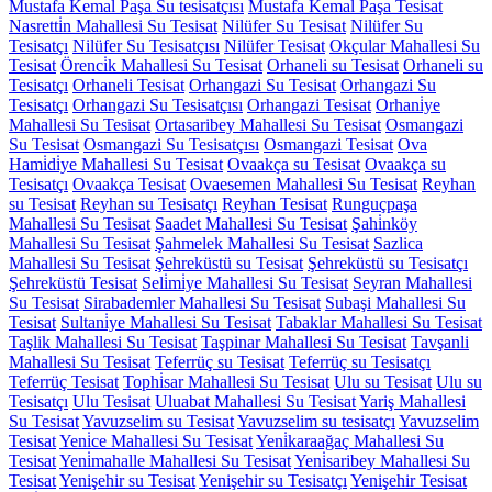
Mustafa Kemal Paşa Su tesisatçısı
Mustafa Kemal Paşa Tesisat
Nasretti̇n Mahallesi Su Tesisat
Nilüfer Su Tesisat
Nilüfer Su
Tesisatçı
Nilüfer Su Tesisatçısı
Nilüfer Tesisat
Okçular Mahallesi Su
Tesisat
Örenci̇k Mahallesi Su Tesisat
Orhaneli su Tesisat
Orhaneli su
Tesisatçı
Orhaneli Tesisat
Orhangazi Su Tesisat
Orhangazi Su
Tesisatçı
Orhangazi Su Tesisatçısı
Orhangazi Tesisat
Orhani̇ye
Mahallesi Su Tesisat
Ortasaribey Mahallesi Su Tesisat
Osmangazi
Su Tesisat
Osmangazi Su Tesisatçısı
Osmangazi Tesisat
Ova
Hami̇di̇ye Mahallesi Su Tesisat
Ovaakça su Tesisat
Ovaakça su
Tesisatçı
Ovaakça Tesisat
Ovaesemen Mahallesi Su Tesisat
Reyhan
su Tesisat
Reyhan su Tesisatçı
Reyhan Tesisat
Runguçpaşa
Mahallesi Su Tesisat
Saadet Mahallesi Su Tesisat
Şahi̇nköy
Mahallesi Su Tesisat
Şahmelek Mahallesi Su Tesisat
Sazlica
Mahallesi Su Tesisat
Şehreküstü su Tesisat
Şehreküstü su Tesisatçı
Şehreküstü Tesisat
Seli̇mi̇ye Mahallesi Su Tesisat
Seyran Mahallesi
Su Tesisat
Sirabademler Mahallesi Su Tesisat
Subaşi Mahallesi Su
Tesisat
Sultani̇ye Mahallesi Su Tesisat
Tabaklar Mahallesi Su Tesisat
Taşlik Mahallesi Su Tesisat
Taşpinar Mahallesi Su Tesisat
Tavşanli
Mahallesi Su Tesisat
Teferrüç su Tesisat
Teferrüç su Tesisatçı
Teferrüç Tesisat
Tophi̇sar Mahallesi Su Tesisat
Ulu su Tesisat
Ulu su
Tesisatçı
Ulu Tesisat
Uluabat Mahallesi Su Tesisat
Yariş Mahallesi
Su Tesisat
Yavuzselim su Tesisat
Yavuzselim su tesisatçı
Yavuzselim
Tesisat
Yeni̇ce Mahallesi Su Tesisat
Yeni̇karaağaç Mahallesi Su
Tesisat
Yeni̇mahalle Mahallesi Su Tesisat
Yeni̇saribey Mahallesi Su
Tesisat
Yenişehir su Tesisat
Yenişehir su Tesisatçı
Yenişehir Tesisat