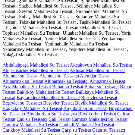
Tesisat , Şahi̇nköy Mahallesi Su Tesisat , Şahmelek Mahallesi Su
Tesisat , Sazlica Mahallesi Su Tesisat , Seli̇mi̇ye Mahallesi Su
Tesisat , Seyran Mahallesi Su Tesisat , Sirabademler Mahallesi Su
Tesisat , Subaşi Mahallesi Su Tesisat , Sultani̇ye Mahallesi Su
Tesisat , Tabaklar Mahallesi Su Tesisat , Taşlik Mahallesi Su Tesisat
, Taşpinar Mahallesi Su Tesisat , Tavşanli Mahallesi Su Tesisat ,
Tophi̇sar Mahallesi Su Tesisat , Uluabat Mahallesi Su Tesisat , Yariş
Mahallesi Su Tesisat , Yeni̇ce Mahallesi Su Tesisat , Yeni̇karaağaç
Mahallesi Su Tesisat , Yeni̇mahalle Mahallesi Su Tesisat ,
Yeni̇saribey Mahallesi Su Tesisat , Yeşi̇ldere Mahallesi Su Tesisat ,
Yolağzi Mahallesi Su Tesisat ,
Abdullahpaşa Mahallesi Su Tesisat
Akçakoyun Mahallesi Su Tesisat
Akçasusurluk Mahallesi Su Tesisat
Akhi̇sar Mahallesi Su Tesisat
Alemdar su Tesisat
Alemdar su Tesisatçı
Alemdar Tesisat
Altıparmak su Tesisat
Altıparmak su Tesisatçı
Altıparmak Tesisat
Ariz Mahallesi Su Tesisat
Bahar su Tesisat
Bahar su Tesisatçı
Bahar
Tesisat
Bakirköy Mahallesi Su Tesisat
Ballikaya Mahallesi Su
Tesisat
Bayramdere Mahallesi Su Tesisat
Beşevler su Tesisat
Beşevler su Tesisatçı
Beşevler Tesisat
Beyli̇k Mahallesi Su Tesisat
Boğazköy Mahallesi Su Tesisat
Büyükorhan Su Tesisat
Büyükorhan
Su Tesisatçı
Büyükorhan Su Tesisatçısı
Büyükorhan Tesisat
Çalı su
Tesisat
Çalı su Tesisatçı
Çalı Tesisat
Cambaz Mahallesi Su Tesisat
Çamlica Mahallesi Su Tesisat
Canbali Mahallesi Su Tesisat
Çarikköy Mahallesi Su Tesisat
Çarşı su Tesisat
Çarşı su Tesisatçı