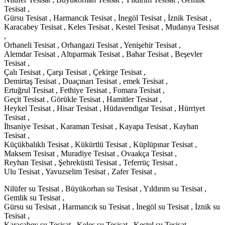
Tesisat ,
Gürsu Tesisat , Harmancık Tesisat , İnegöl Tesisat , İznik Tesisat ,
Karacabey Tesisat , Keles Tesisat , Kestel Tesisat , Mudanya Tesisat
,
Orhaneli Tesisat , Orhangazi Tesisat , Yenişehir Tesisat ,
Alemdar Tesisat , Altıparmak Tesisat , Bahar Tesisat , Beşevler
Tesisat ,
Çalı Tesisat , Çarşı Tesisat , Çekirge Tesisat ,
Demirtaş Tesisat , Duaçınarı Tesisat , emek Tesisat ,
Ertuğrul Tesisat , Fethiye Tesisat , Fomara Tesisat ,
Geçit Tesisat , Görükle Tesisat , Hamitler Tesisat ,
Heykel Tesisat , Hisar Tesisat , Hüdavendigar Tesisat , Hürriyet
Tesisat ,
İhsaniye Tesisat , Karaman Tesisat , Kayapa Tesisat , Kayhan
Tesisat ,
Küçükbalıklı Tesisat , Kükürtlü Tesisat , Küplüpınar Tesisat ,
Maksem Tesisat , Muradiye Tesisat , Ovaakça Tesisat ,
Reyhan Tesisat , Şehreküstü Tesisat , Teferrüç Tesisat ,
Ulu Tesisat , Yavuzselim Tesisat , Zafer Tesisat ,
Nilüfer su Tesisat , Büyükorhan su Tesisat , Yıldırım su Tesisat ,
Gemlik su Tesisat ,
Gürsu su Tesisat , Harmancık su Tesisat , İnegöl su Tesisat , İznik su
Tesisat ,
Karacabey su Tesisat , Keles su Tesisat , Kestel su Tesisat ,