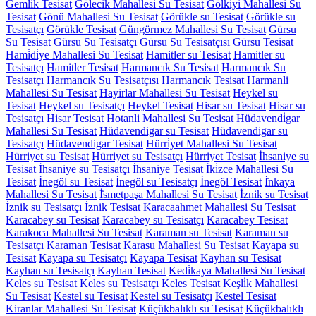
Gemlik Tesisat
Göleci̇k Mahallesi Su Tesisat
Gölkiyi Mahallesi Su
Tesisat
Gönü Mahallesi Su Tesisat
Görükle su Tesisat
Görükle su
Tesisatçı
Görükle Tesisat
Güngörmez Mahallesi Su Tesisat
Gürsu
Su Tesisat
Gürsu Su Tesisatçı
Gürsu Su Tesisatçısı
Gürsu Tesisat
Hami̇di̇ye Mahallesi Su Tesisat
Hamitler su Tesisat
Hamitler su
Tesisatçı
Hamitler Tesisat
Harmancık Su Tesisat
Harmancık Su
Tesisatçı
Harmancık Su Tesisatçısı
Harmancık Tesisat
Harmanli
Mahallesi Su Tesisat
Hayirlar Mahallesi Su Tesisat
Heykel su
Tesisat
Heykel su Tesisatçı
Heykel Tesisat
Hisar su Tesisat
Hisar su
Tesisatçı
Hisar Tesisat
Hotanli Mahallesi Su Tesisat
Hüdavendi̇gar
Mahallesi Su Tesisat
Hüdavendigar su Tesisat
Hüdavendigar su
Tesisatçı
Hüdavendigar Tesisat
Hürri̇yet Mahallesi Su Tesisat
Hürriyet su Tesisat
Hürriyet su Tesisatçı
Hürriyet Tesisat
İhsaniye su
Tesisat
İhsaniye su Tesisatçı
İhsaniye Tesisat
İ̇ki̇zce Mahallesi Su
Tesisat
İnegöl su Tesisat
İnegöl su Tesisatçı
İnegöl Tesisat
İ̇nkaya
Mahallesi Su Tesisat
İ̇smetpaşa Mahallesi Su Tesisat
İznik su Tesisat
İznik su Tesisatçı
İznik Tesisat
Karacaahmet Mahallesi Su Tesisat
Karacabey su Tesisat
Karacabey su Tesisatçı
Karacabey Tesisat
Karakoca Mahallesi Su Tesisat
Karaman su Tesisat
Karaman su
Tesisatçı
Karaman Tesisat
Karasu Mahallesi Su Tesisat
Kayapa su
Tesisat
Kayapa su Tesisatçı
Kayapa Tesisat
Kayhan su Tesisat
Kayhan su Tesisatçı
Kayhan Tesisat
Kedi̇kaya Mahallesi Su Tesisat
Keles su Tesisat
Keles su Tesisatçı
Keles Tesisat
Keşli̇k Mahallesi
Su Tesisat
Kestel su Tesisat
Kestel su Tesisatçı
Kestel Tesisat
Kiranlar Mahallesi Su Tesisat
Küçükbalıklı su Tesisat
Küçükbalıklı