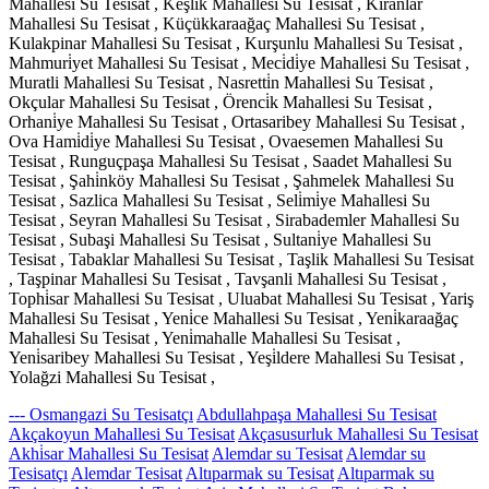
Mahallesi Su Tesisat , Keşli̇k Mahallesi Su Tesisat , Kiranlar
Mahallesi Su Tesisat , Küçükkaraağaç Mahallesi Su Tesisat ,
Kulakpinar Mahallesi Su Tesisat , Kurşunlu Mahallesi Su Tesisat ,
Mahmuri̇yet Mahallesi Su Tesisat , Meci̇di̇ye Mahallesi Su Tesisat ,
Muratli Mahallesi Su Tesisat , Nasretti̇n Mahallesi Su Tesisat ,
Okçular Mahallesi Su Tesisat , Örenci̇k Mahallesi Su Tesisat ,
Orhani̇ye Mahallesi Su Tesisat , Ortasaribey Mahallesi Su Tesisat ,
Ova Hami̇di̇ye Mahallesi Su Tesisat , Ovaesemen Mahallesi Su
Tesisat , Runguçpaşa Mahallesi Su Tesisat , Saadet Mahallesi Su
Tesisat , Şahi̇nköy Mahallesi Su Tesisat , Şahmelek Mahallesi Su
Tesisat , Sazlica Mahallesi Su Tesisat , Seli̇mi̇ye Mahallesi Su
Tesisat , Seyran Mahallesi Su Tesisat , Sirabademler Mahallesi Su
Tesisat , Subaşi Mahallesi Su Tesisat , Sultani̇ye Mahallesi Su
Tesisat , Tabaklar Mahallesi Su Tesisat , Taşlik Mahallesi Su Tesisat
, Taşpinar Mahallesi Su Tesisat , Tavşanli Mahallesi Su Tesisat ,
Tophi̇sar Mahallesi Su Tesisat , Uluabat Mahallesi Su Tesisat , Yariş
Mahallesi Su Tesisat , Yeni̇ce Mahallesi Su Tesisat , Yeni̇karaağaç
Mahallesi Su Tesisat , Yeni̇mahalle Mahallesi Su Tesisat ,
Yeni̇saribey Mahallesi Su Tesisat , Yeşi̇ldere Mahallesi Su Tesisat ,
Yolağzi Mahallesi Su Tesisat ,
--- Osmangazi Su Tesisatçı
Abdullahpaşa Mahallesi Su Tesisat
Akçakoyun Mahallesi Su Tesisat
Akçasusurluk Mahallesi Su Tesisat
Akhi̇sar Mahallesi Su Tesisat
Alemdar su Tesisat
Alemdar su
Tesisatçı
Alemdar Tesisat
Altıparmak su Tesisat
Altıparmak su