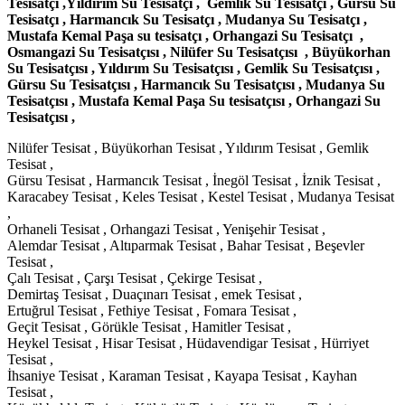
Tesisatçı ,Yıldırım Su Tesisatçı , Gemlik Su Tesisatçı , Gürsu Su
Tesisatçı , Harmancık Su Tesisatçı , Mudanya Su Tesisatçı ,
Mustafa Kemal Paşa su tesisatçı , Orhangazi Su Tesisatçı ,
Osmangazi Su Tesisatçısı , Nilüfer Su Tesisatçısı , Büyükorhan
Su Tesisatçısı , Yıldırım Su Tesisatçısı , Gemlik Su Tesisatçısı ,
Gürsu Su Tesisatçısı , Harmancık Su Tesisatçısı , Mudanya Su
Tesisatçısı , Mustafa Kemal Paşa Su tesisatçısı , Orhangazi Su
Tesisatçısı ,
Nilüfer Tesisat , Büyükorhan Tesisat , Yıldırım Tesisat , Gemlik
Tesisat ,
Gürsu Tesisat , Harmancık Tesisat , İnegöl Tesisat , İznik Tesisat ,
Karacabey Tesisat , Keles Tesisat , Kestel Tesisat , Mudanya Tesisat
,
Orhaneli Tesisat , Orhangazi Tesisat , Yenişehir Tesisat ,
Alemdar Tesisat , Altıparmak Tesisat , Bahar Tesisat , Beşevler
Tesisat ,
Çalı Tesisat , Çarşı Tesisat , Çekirge Tesisat ,
Demirtaş Tesisat , Duaçınarı Tesisat , emek Tesisat ,
Ertuğrul Tesisat , Fethiye Tesisat , Fomara Tesisat ,
Geçit Tesisat , Görükle Tesisat , Hamitler Tesisat ,
Heykel Tesisat , Hisar Tesisat , Hüdavendigar Tesisat , Hürriyet
Tesisat ,
İhsaniye Tesisat , Karaman Tesisat , Kayapa Tesisat , Kayhan
Tesisat ,