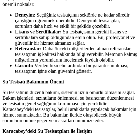
önemli noktalar:
Deneyim:
Seçtiğiniz tesisatçının sektörde ne kadar süredir
çalıştığını öğrenmek önemlidir. Deneyimli tesisatçılar,
sorunları daha hızlı ve etkili bir şekilde çözebilir.
Lisans ve Sertifikalar:
Su tesisatçısının gerekli lisans ve
sertifikalara sahip olduğundan emin olun. Bu, profesyonel ve
güvenilir bir hizmet almanızı sağlar.
Referanslar:
Daha önceki müşterilerden alınan referanslar,
tesisatçının iş kalitesi hakkında bilgi verebilir. Memnun kalmış
müşterilerin yorumlarını incelemek faydalı olabilir.
Garanti:
Verilen hizmetin ardından bir garanti sunulması,
tesisatçının işine olan güvenini gösterir.
Su Tesisatı Bakımının Önemi
Su tesisatının düzenli bakımı, sistemin uzun ömürlü olmasını sağlar.
Bakım işlemleri, sızıntıların önlenmesi, su basıncının düzenlenmesi
ve tesisatın genel sağlığının korunması için gereklidir.
Karacabey’deki tesisatçılar, belirli aralıklarla yapılacak bakımlar için
hizmet sunmaktadır. Bu bakımlar, ileride oluşabilecek büyük
sorunların önüne geçer ve masrafları minimize eder.
Karacabey’deki Su Tesisatçıları ile İletişim