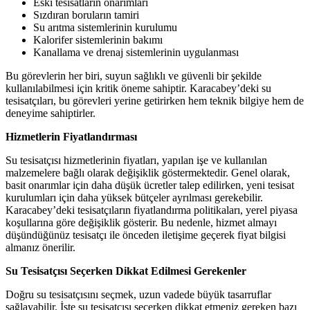
Eski tesisatların onarımları
Sızdıran boruların tamiri
Su arıtma sistemlerinin kurulumu
Kalorifer sistemlerinin bakımı
Kanallama ve drenaj sistemlerinin uygulanması
Bu görevlerin her biri, suyun sağlıklı ve güvenli bir şekilde
kullanılabilmesi için kritik öneme sahiptir. Karacabey’deki su
tesisatçıları, bu görevleri yerine getirirken hem teknik bilgiye hem de
deneyime sahiptirler.
Hizmetlerin Fiyatlandırması
Su tesisatçısı hizmetlerinin fiyatları, yapılan işe ve kullanılan
malzemelere bağlı olarak değişiklik göstermektedir. Genel olarak,
basit onarımlar için daha düşük ücretler talep edilirken, yeni tesisat
kurulumları için daha yüksek bütçeler ayrılması gerekebilir.
Karacabey’deki tesisatçıların fiyatlandırma politikaları, yerel piyasa
koşullarına göre değişiklik gösterir. Bu nedenle, hizmet almayı
düşündüğünüz tesisatçı ile önceden iletişime geçerek fiyat bilgisi
almanız önerilir.
Su Tesisatçısı Seçerken Dikkat Edilmesi Gerekenler
Doğru su tesisatçısını seçmek, uzun vadede büyük tasarruflar
sağlayabilir. İşte su tesisatçısı seçerken dikkat etmeniz gereken bazı