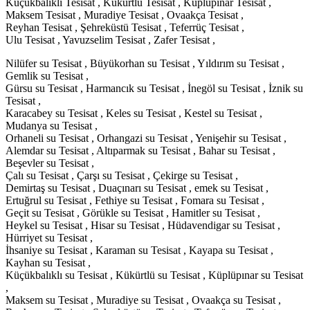
Küçükbalıklı Tesisat , Kükürtlü Tesisat , Küplüpınar Tesisat ,
Maksem Tesisat , Muradiye Tesisat , Ovaakça Tesisat ,
Reyhan Tesisat , Şehreküstü Tesisat , Teferrüç Tesisat ,
Ulu Tesisat , Yavuzselim Tesisat , Zafer Tesisat ,
Nilüfer su Tesisat , Büyükorhan su Tesisat , Yıldırım su Tesisat ,
Gemlik su Tesisat ,
Gürsu su Tesisat , Harmancık su Tesisat , İnegöl su Tesisat , İznik su
Tesisat ,
Karacabey su Tesisat , Keles su Tesisat , Kestel su Tesisat ,
Mudanya su Tesisat ,
Orhaneli su Tesisat , Orhangazi su Tesisat , Yenişehir su Tesisat ,
Alemdar su Tesisat , Altıparmak su Tesisat , Bahar su Tesisat ,
Beşevler su Tesisat ,
Çalı su Tesisat , Çarşı su Tesisat , Çekirge su Tesisat ,
Demirtaş su Tesisat , Duaçınarı su Tesisat , emek su Tesisat ,
Ertuğrul su Tesisat , Fethiye su Tesisat , Fomara su Tesisat ,
Geçit su Tesisat , Görükle su Tesisat , Hamitler su Tesisat ,
Heykel su Tesisat , Hisar su Tesisat , Hüdavendigar su Tesisat ,
Hürriyet su Tesisat ,
İhsaniye su Tesisat , Karaman su Tesisat , Kayapa su Tesisat ,
Kayhan su Tesisat ,
Küçükbalıklı su Tesisat , Kükürtlü su Tesisat , Küplüpınar su Tesisat
,
Maksem su Tesisat , Muradiye su Tesisat , Ovaakça su Tesisat ,