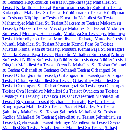
su Tesisatçı
Küçükbalıklı Tesisat
Küçükkaraağaç Mahallesi Su
Tesisat
Kükürtlü su Tesisat
Kükürtlü su Tesisatçı
Kükürtlü Tesisat
Kulakpinar Mahallesi Su Tesisat
Küplüpınar su Tesisat
Küplüpınar
su Tesisatçı
Küplüpınar Tesisat
Kurşunlu Mahallesi Su Tesisat
Mahmuri̇yet Mahallesi Su Tesisat
Maksem su Tesisat
Maksem su
Tesisatçı
Maksem Tesisat
Meci̇di̇ye Mahallesi Su Tesisat
Mudanya
Su Tesisat
Mudanya Su Tesisatçı
Mudanya Su Tesisatçısı
Mudanya
Tesisat
Muradiye su Tesisat
Muradiye su Tesisatçı
Muradiye Tesisat
Muratli Mahallesi Su Tesisat
Mustafa Kemal Paşa Su Tesisat
Mustafa Kemal Paşa su tesisatçı
Mustafa Kemal Paşa Su tesisatçısı
Mustafa Kemal Paşa Tesisat
Nasretti̇n Mahallesi Su Tesisat
Nilüfer
Su Tesisat
Nilüfer Su Tesisatçı
Nilüfer Su Tesisatçısı
Nilüfer Tesisat
Okçular Mahallesi Su Tesisat
Örenci̇k Mahallesi Su Tesisat
Orhaneli
su Tesisat
Orhaneli su Tesisatçı
Orhaneli Tesisat
Orhangazi Su
Tesisat
Orhangazi Su Tesisatçı
Orhangazi Su Tesisatçısı
Orhangazi
Tesisat
Orhani̇ye Mahallesi Su Tesisat
Ortasaribey Mahallesi Su
Tesisat
Osmangazi Su Tesisat
Osmangazi Su Tesisatçısı
Osmangazi
Tesisat
Ova Hami̇di̇ye Mahallesi Su Tesisat
Ovaakça su Tesisat
Ovaakça su Tesisatçı
Ovaakça Tesisat
Ovaesemen Mahallesi Su
Tesisat
Reyhan su Tesisat
Reyhan su Tesisatçı
Reyhan Tesisat
Runguçpaşa Mahallesi Su Tesisat
Saadet Mahallesi Su Tesisat
Şahi̇nköy Mahallesi Su Tesisat
Şahmelek Mahallesi Su Tesisat
Sazlica Mahallesi Su Tesisat
Şehreküstü su Tesisat
Şehreküstü su
Tesisatçı
Şehreküstü Tesisat
Seli̇mi̇ye Mahallesi Su Tesisat
Seyran
Mahallesi Su Tesisat
Sirabademler Mahallesi Su Tesisat
Subaşi