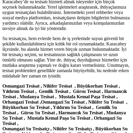
Karacabey’de su tesisatı hizmeti almak isteyenler için birçok
seçenek bulunmaktadır. Yerel işletmeleri araştırarak, ihtiyaçlarınıza
uygun tesisatçıları bulabilirsiniz. İnternetteki yerel rehberler veya
sosyal medya platformları, tesisatçıların iletişim bilgilerini bulmanıza
yardımcı olabilir. Ayrıca, arkadaşlarınızdan veya komşularınızdan
tavsiye almak da iyi bir yöntemdir.
Su tesisatçısı, hem evlerde hem de iş yerlerinde suyun güvenli bir
şekilde kullanılabilmesi için kritik bir rol oynamaktadır. Karacabey
ilçesinde, bu alanda hizmet veren birçok uzman bulunmaktadır. İyi
bir tesisatçı seçimi, su tesisatınızın sağlıklı çalışmasını ve uzun
ömürlü olmasını sağlar. Yine de, ihtiyaç duyduğunuz hizmetler için
mutlaka araştırma yapmalı ve doğru kararı vermelisiniz. Unutmayın,
tesisat problemleri genellikle zamanla büyüyebilir, bu nedenle erken
müdahale her zaman en iyisidir.
Osmangazi Tesisat , Nilüfer Tesisat , Büyükorhan Tesisat ,
Yıldırım Tesisat , Gemlik Tesisat , Gürsu Tesisat , Harmancık
Tesisat , Mudanya Tesisat , Mustafa Kemal Paşa Tesisat ,
Orhangazi Tesisat ,Osmangazi Su Tesisat , Nilüfer Su Tesisat ,
Büyükorhan Su Tesisat , Yıldırım Su Tesisat , Gemlik Su
Tesisat , Gürsu Su Tesisat , Harmancık Su Tesisat , Mudanya
Su Tesisat , Mustafa Kemal Paşa Su Tesisat , Orhangazi Su
Tesisat ,
Osmangazi Su Tesisatçı , Nilüfer Su Tesisatçı , Büyükorhan Su