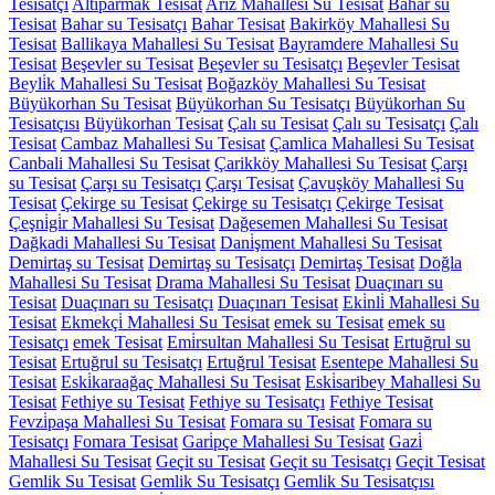
Tesisatçı
Altıparmak Tesisat
Ariz Mahallesi Su Tesisat
Bahar su
Tesisat
Bahar su Tesisatçı
Bahar Tesisat
Bakirköy Mahallesi Su
Tesisat
Ballikaya Mahallesi Su Tesisat
Bayramdere Mahallesi Su
Tesisat
Beşevler su Tesisat
Beşevler su Tesisatçı
Beşevler Tesisat
Beyli̇k Mahallesi Su Tesisat
Boğazköy Mahallesi Su Tesisat
Büyükorhan Su Tesisat
Büyükorhan Su Tesisatçı
Büyükorhan Su
Tesisatçısı
Büyükorhan Tesisat
Çalı su Tesisat
Çalı su Tesisatçı
Çalı
Tesisat
Cambaz Mahallesi Su Tesisat
Çamlica Mahallesi Su Tesisat
Canbali Mahallesi Su Tesisat
Çarikköy Mahallesi Su Tesisat
Çarşı
su Tesisat
Çarşı su Tesisatçı
Çarşı Tesisat
Çavuşköy Mahallesi Su
Tesisat
Çekirge su Tesisat
Çekirge su Tesisatçı
Çekirge Tesisat
Çeşni̇gi̇r Mahallesi Su Tesisat
Dağesemen Mahallesi Su Tesisat
Dağkadi Mahallesi Su Tesisat
Dani̇şment Mahallesi Su Tesisat
Demirtaş su Tesisat
Demirtaş su Tesisatçı
Demirtaş Tesisat
Doğla
Mahallesi Su Tesisat
Drama Mahallesi Su Tesisat
Duaçınarı su
Tesisat
Duaçınarı su Tesisatçı
Duaçınarı Tesisat
Eki̇nli̇ Mahallesi Su
Tesisat
Ekmekçi̇ Mahallesi Su Tesisat
emek su Tesisat
emek su
Tesisatçı
emek Tesisat
Emi̇rsultan Mahallesi Su Tesisat
Ertuğrul su
Tesisat
Ertuğrul su Tesisatçı
Ertuğrul Tesisat
Esentepe Mahallesi Su
Tesisat
Eski̇karaağaç Mahallesi Su Tesisat
Eski̇saribey Mahallesi Su
Tesisat
Fethiye su Tesisat
Fethiye su Tesisatçı
Fethiye Tesisat
Fevzi̇paşa Mahallesi Su Tesisat
Fomara su Tesisat
Fomara su
Tesisatçı
Fomara Tesisat
Gari̇pçe Mahallesi Su Tesisat
Gazi̇
Mahallesi Su Tesisat
Geçit su Tesisat
Geçit su Tesisatçı
Geçit Tesisat
Gemlik Su Tesisat
Gemlik Su Tesisatçı
Gemlik Su Tesisatçısı