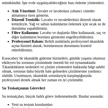
mümkündür. İşte evde uygulayabileceğiniz bazı önleme yöntemleri:
Atık Yönetimi:
Tuvalet ve lavabolara yabancı cisimler
atmamaya özen gösterin.
Düzenli Temizlik:
Lavabo ve tuvaletlerinizi düzenli olarak
temizleyin. Yağ ve sabun kalıntılarını önlemek için sıcak su ile
durulama yapabilirsiniz.
Filtre Kullanımı:
Lavabo ve duşlarda filtre kullanarak, saç ve
diğer kalıntıların borulara girmesini engelleyebilirsiniz.
Profesyonel Bakım:
Belirli aralıklarla profesyonel tıkanıklık
açma hizmeti alarak, borularınızın durumunu kontrol
ettirebilirsiniz.
Karacabey’de tıkanıklık giderme hizmetleri, günlük yaşamı olumsuz
etkileyen bu sorunun çözümünde önemli bir rol oynamaktadır.
Tıkanıklıkların nedenleri ve çözüm yöntemleri hakkında bilgi sahibi
olmak, sorunun daha büyük hale gelmeden çözülmesine yardımcı
olabilir. Unutmayın, tıkanıklık sorunlarıyla karşılaştığınızda
profesyonel destek almak her zaman en iyi çözümdür.
Su Tesisatçısının Görevleri
Su tesisatçıları, birçok farklı görev üstlenmektedir. Bunlar arasında:
Yeni su tesisatı kurulumları