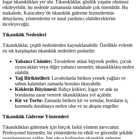
logar tıkanıklıkları yer alır. Tıkanıklıklar, günlük yaşamı olumsuz
etkileyebilir, bu nedenle zamanında müdahale çok önemlidir. Bu
makalede, Karacabey’de tıkanıklık giderme hizmetlerinin
detaylarını, yöntemlerini ve nasıl yardımcı olabileceklerini
inceleyeceğiz.
Tıkanıklık Nedenleri
Tıkanıklıklar, çeşitli nedenlerden kaynaklanabilir. Özellikle evlerde
en sık karşılaşılan tıkanıklık nedenleri şunlardır:
Yabancı Cisimler:
Tuvaletlere atılan hijyenik pedler, çocuk
oyuncakları veya diğer yabancı nesneler, tıkanıklıklara neden
olabilir.
Yağ Birikintileri:
Lavabolarda biriken yemek yağları ve
sabun kalıntıları zamanla boruları tıkayabilir.
Köklerin Büyümesi:
Bahçe kökleri, logar ve atık su
borularına zarar vererek tıkanıklıklara yol açabilir.
Kir ve Tortu:
Zamanla biriken kir ve tortular, boruların iç
kısmında daralmaya neden olur ve su akışını engeller.
Tıkanıklık Giderme Yöntemleri
Tıkanıklıkları gidermek için birçok farklı yöntem mevcuttur.
Profesyonel hizmetler, bu yöntemlerin en etkili ve güvenilir şekilde
uygulanmasını sağlar. İşte sıkça kullanılan tıkanıklık giderme