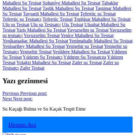
Mahallesi Su Tesisat
Sultani̇ye Mahallesi Su Tesisat
Tabaklar
Mahallesi Su Tesisat
Taşlik Mahallesi Su Tesisat
Taşpinar Mahallesi
Su Tesisat
Tavşanli Mahallesi Su Tesisat
Teferrüç su Tesisat
Teferrüç su Tesisatçı
Teferrüç Tesisat
Tophi̇sar Mahallesi Su Tesisat
Ulu su Tesisat
Ulu su Tesisatçı
Ulu Tesisat
Uluabat Mahallesi Su
Tesisat
Yariş Mahallesi Su Tesisat
Yavuzselim su Tesisat
Yavuzselim
su tesisatçı
Yavuzselim Tesisat
Yeni̇ce Mahallesi Su Tesisat
Yeni̇karaağaç Mahallesi Su Tesisat
Yeni̇mahalle Mahallesi Su Tesisat
Yeni̇saribey Mahallesi Su Tesisat
Yenişehir su Tesisat
Yenişehir su
Tesisatçı
Yenişehir Tesisat
Yeşi̇ldere Mahallesi Su Tesisat
Yıldırım
Su Tesisat
Yıldırım Su Tesisatçı
Yıldırım Su Tesisatçısı
Yıldırım
Tesisat
Yolağzi Mahallesi Su Tesisat
Zafer su Tesisat
Zafer su
Tesisatçı
Zafer Tesisat
Yazı gezinmesi
Previous
Previous post:
Next
Next post:
Su Kaçağı Bulma ve Su Kaçak Tespit Etme
Hemen Ara