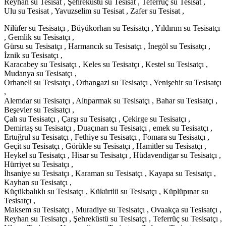
Reyhan su Tesisat , Şehreküstü su Tesisat , Teferrüç su Tesisat ,
Ulu su Tesisat , Yavuzselim su Tesisat , Zafer su Tesisat ,
Nilüfer su Tesisatçı , Büyükorhan su Tesisatçı , Yıldırım su Tesisatçı
, Gemlik su Tesisatçı ,
Gürsu su Tesisatçı , Harmancık su Tesisatçı , İnegöl su Tesisatçı ,
İznik su Tesisatçı ,
Karacabey su Tesisatçı , Keles su Tesisatçı , Kestel su Tesisatçı ,
Mudanya su Tesisatçı ,
Orhaneli su Tesisatçı , Orhangazi su Tesisatçı , Yenişehir su Tesisatçı
,
Alemdar su Tesisatçı , Altıparmak su Tesisatçı , Bahar su Tesisatçı ,
Beşevler su Tesisatçı ,
Çalı su Tesisatçı , Çarşı su Tesisatçı , Çekirge su Tesisatçı ,
Demirtaş su Tesisatçı , Duaçınarı su Tesisatçı , emek su Tesisatçı ,
Ertuğrul su Tesisatçı , Fethiye su Tesisatçı , Fomara su Tesisatçı ,
Geçit su Tesisatçı , Görükle su Tesisatçı , Hamitler su Tesisatçı ,
Heykel su Tesisatçı , Hisar su Tesisatçı , Hüdavendigar su Tesisatçı ,
Hürriyet su Tesisatçı ,
İhsaniye su Tesisatçı , Karaman su Tesisatçı , Kayapa su Tesisatçı ,
Kayhan su Tesisatçı ,
Küçükbalıklı su Tesisatçı , Kükürtlü su Tesisatçı , Küplüpınar su
Tesisatçı ,
Maksem su Tesisatçı , Muradiye su Tesisatçı , Ovaakça su Tesisatçı ,
Reyhan su Tesisatçı , Şehreküstü su Tesisatçı , Teferrüç su Tesisatçı ,