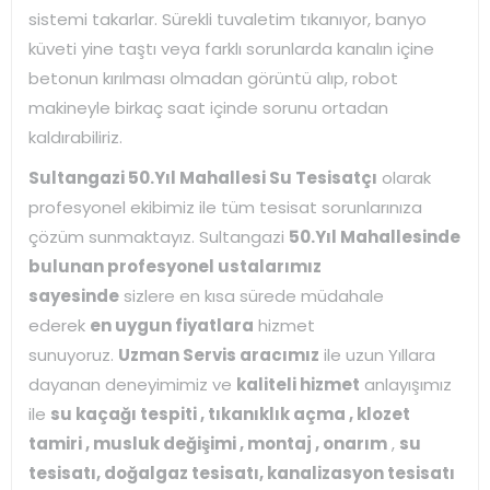
sistemi takarlar. Sürekli tuvaletim tıkanıyor, banyo
küveti yine taştı veya farklı sorunlarda kanalın içine
betonun kırılması olmadan görüntü alıp, robot
makineyle birkaç saat içinde sorunu ortadan
kaldırabiliriz.
Sultangazi 50.Yıl Mahallesi Su Tesisatçı
olarak
profesyonel ekibimiz ile tüm tesisat sorunlarınıza
çözüm sunmaktayız. Sultangazi
50.Yıl Mahallesinde
bulunan profesyonel ustalarımız
sayesinde
sizlere en kısa sürede müdahale
ederek
en uygun fiyatlara
hizmet
sunuyoruz.
Uzman Servis aracımız
ile uzun Yıllara
dayanan deneyimimiz ve
kaliteli hizmet
anlayışımız
ile
su kaçağı tespiti , tıkanıklık açma , klozet
tamiri , musluk değişimi , montaj , onarım
,
su
tesisatı, doğalgaz tesisatı, kanalizasyon tesisatı