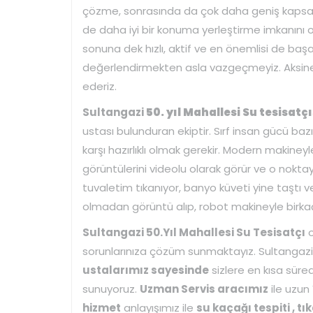
çözme, sonrasında da çok daha geniş kapsamlı
de daha iyi bir konuma yerleştirme imkanını
sonuna dek hızlı, aktif ve en önemlisi de başarı
değerlendirmekten asla vazgeçmeyiz. Aksine 
ederiz.
Sultangazi
50. yıl Mahallesi Su tesisatçı
ustası bulunduran ekiptir. Sırf insan gücü baz
karşı hazırlıklı olmak gerekir. Modern makineyle
görüntülerini videolu olarak görür ve o nokta
tuvaletim tıkanıyor, banyo küveti yine taştı v
olmadan görüntü alıp, robot makineyle birkaç 
Sultangazi 50.Yıl Mahallesi Su Tesisatçı
o
sorunlarınıza çözüm sunmaktayız. Sultangaz
ustalarımız sayesinde
sizlere en kısa sü
sunuyoruz.
Uzman Servis aracımız
ile uzun
hizmet
anlayışımız ile
su kaçağı tespiti , tı