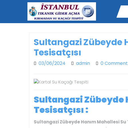
Skip
to
content
Sultangazi Zübeyde 
Tesisatçısı
03/06/2024
admin
03/06/2024
admin
0 Comment
Sultangazi Zübeyde 
Tesisatçısı :
Sultangazi Zübeyde Hanım Mahallesi Su T