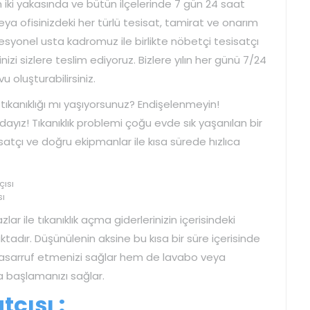
n iki yakasında ve bütün ilçelerinde 7 gün 24 saat
veya ofisinizdeki her türlü tesisat, tamirat ve onarım
ofesyonel usta kadromuz ile birlikte nöbetçi tesisatçı
inizi sizlere teslim ediyoruz. Bizlere yılın her günü 7/24
 oluşturabilirsiniz.
 tıkanıklığı mı yaşıyorsunuz? Endişelenmeyin!
adayız! Tıkanıklık problemi çoğu evde sık yaşanılan bir
satçı ve doğru ekipmanlar ile kısa sürede hızlıca
sı
ar ile tıkanıklık açma giderlerinizin içerisindeki
adır. Düşünülenin aksine bu kısa bir süre içerisinde
sarruf etmenizi sağlar hem de lavabo veya
a başlamanızı sağlar.
çısı :