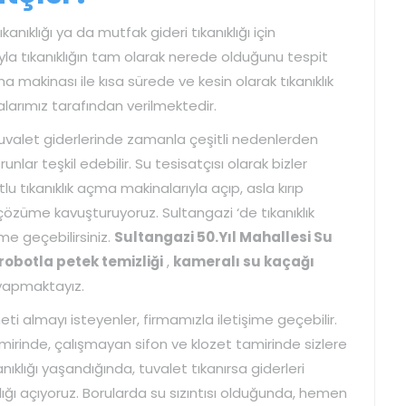
kanıklığı ya da mutfak gideri tıkanıklığı için
a tıkanıklığın tam olarak nerede olduğunu tespit
a makinası ile kısa sürede ve kesin olarak tıkanıklık
talarımız tarafından verilmektedir.
tuvalet giderlerinde zamanla çeşitli nedenlerden
runlar teşkil edebilir. Su tesisatçısı olarak bizler
tlu tıkanıklık açma makinalarıyla açıp, asla kırıp
özüme kavuşturuyoruz. Sultangazi ‘de tıkanıklık
me geçebilirsiniz.
Sultangazi 50.Yıl Mahallesi Su
robotla petek temizliği
,
kameralı su kaçağı
 yapmaktayız.
eti almayı isteyenler, firmamızla iletişime geçebilir.
mirinde, çalışmayan sifon ve klozet tamirinde sizlere
ıklığı yaşandığında, tuvalet tıkanırsa giderleri
lığı açıyoruz. Borularda su sızıntısı olduğunda, hemen