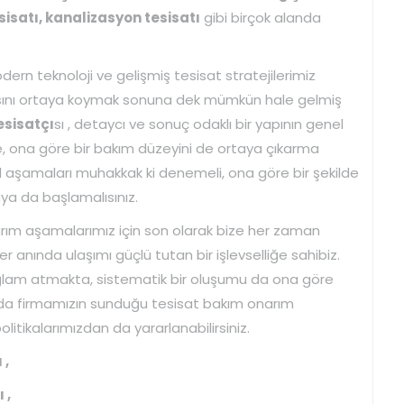
sisatı, kanalizasyon tesisatı
gibi birçok alanda
rn teknoloji ve gelişmiş tesisat stratejilerimiz
lısını ortaya koymak sonuna dek mümkün hale gelmiş
esisatçı
sı , detaycı ve sonuç odaklı bir yapının genel
e, ona göre bir bakım düzeyini de ortaya çıkarma
al aşamaları muhakkak ki denemeli, ona göre bir şekilde
a da başlamalısınız.
ım aşamalarımız için son olarak bize her zaman
er anında ulaşımı güçlü tutan bir işlevselliğe sahibiz.
ağlam atmakta, sistematik bir oluşumu da ona göre
 da firmamızın sunduğu tesisat bakım onarım
litikalarımızdan da yararlanabilirsiniz.
 ,
 ,