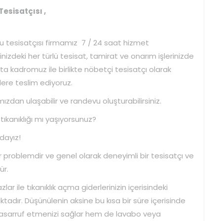
esisatçısı ,
su tesisatçısı firmamız 7 / 24 saat hizmet
sinizdeki her türlü tesisat, tamirat ve onarım işlerinizde
sta kadromuz ile birlikte nöbetçi tesisatçı olarak
zlere teslim ediyoruz.
mızdan ulaşabilir ve randevu oluşturabilirsiniz.
tıkanıklığı mı yaşıyorsunuz?
adayız!
r problemdir ve genel olarak deneyimli bir tesisatçı ve
ür.
ar ile tıkanıklık açma giderlerinizin içerisindeki
adır. Düşünülenin aksine bu kısa bir süre içerisinde
sarruf etmenizi sağlar hem de lavabo veya