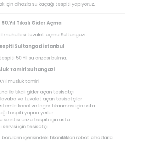
 için cihazla su kaçağı tespiti yapıyoruz.
50.Yıl Tıkalı Gider Açma
ıl mahallesi tuvalet açma Sultangazi .
espiti Sultangazi İstanbul
espiti 50.Yıl su arızası bulma.
sluk Tamiri Sultangazi
.Yıl musluk tamiri.
na ile tıkalı gider açan tesisatçı
ı lavabo ve tuvalet açan tesisatçılar
istemle kanal ve logar tıkanması için usta
çağı tespiti yapan yerler
sızıntısı arıza tespiti için usta
 servisi için tesisatçı
ı
boruların içerisindeki tıkanıklıkları robot cihazlarla