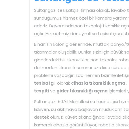
Sultangazi tesisatçısı firması olarak, lavabo tı
sunduğumuz hizmet özel bir kamera yardımıyl
ederiz. Devamında son teknoloji tıkanıklık açm
açılır. Hizmetimiz deneyimli su tesisatçısı us
Binanızın kolon giderlerinde, mutfak, banyo/
tıkanmalar oluşabilir. Bunlar sizin için büyük so
giderlerdeki bu tıkanıklıkları son teknoloji robo
dökmeden tıkanıklık sorununuzu kısa sürede ç
problemi yaşadığınızda hemen bizimle iletişi
tesisatçı
olarak
cihazla tıkanıklık açma
,
tespiti
ve
gider tıkanıklığı açma
işlemleri
Sultangazi 50.Yıl Mahallesi su tesisatçısı hizm
Eskiyen, su akıtmaya başlayan muslukların ta
destek oluruz. Küvet tıkandığında, lavabo tıkan
kameralı cihazla görüntülüyor, robotla tıkanık