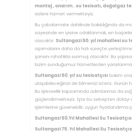
montaj , onarım
,
su tesisatı, doğalgaz te
sizlere hizmet vermekteyiz.
Bu çabalamalar dahilinde bakıldığında da mode
sayesinde en iyisine odaklanmak, en başarı
olacaktır.
Sultangazi 50. yıl mahallesi su t
aşamalarını daha da hızlı süreçte yerleştirm
şansını rahatlıkla sunmuş olacaktır. Bu yapıs
bizim sunduğumuz hizmetlerden yararlanmay
Sultangazi 50. yıl su tesisatçısı
bakım onar
ulaşabileceğinizi de bilmenizi isteriz. Günün h
Bu işlevsellik kapsamında adımlarımızı da s
güçlendirmekteyiz. İşte bu sebepten dolayı
işlemlerine güvenebilir, uygun fiyatlandırma po
Sultangazi 50.Yıl Mahallesi Su Tesisatçısı
Sultangazi 75. Yıl Mahallesi Su Tesisatçısı