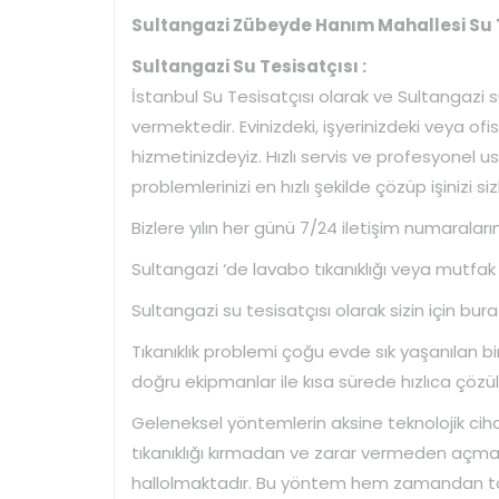
Sultangazi Zübeyde Hanım Mahallesi Su T
Sultangazi Su Tesisatçısı :
İstanbul Su Tesisatçısı olarak ve Sultangazi 
vermektedir. Evinizdeki, işyerinizdeki veya ofi
hizmetinizdeyiz. Hızlı servis ve profesyonel u
problemlerinizi en hızlı şekilde çözüp işinizi si
Bizlere yılın her günü 7/24 iletişim numaraları
Sultangazi ‘de lavabo tıkanıklığı veya mutfak 
Sultangazi su tesisatçısı olarak sizin için bur
Tıkanıklık problemi çoğu evde sık yaşanılan bi
doğru ekipmanlar ile kısa sürede hızlıca çözül
Geleneksel yöntemlerin aksine teknolojik cihazl
tıkanıklığı kırmadan ve zarar vermeden açmakt
hallolmaktadır. Bu yöntem hem zamandan ta