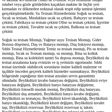
rutubet veya gözle görülebilen kaçakları makine ile hiçbir yeri
kırmadan ve dökmeden noktasal olarak tespit edip tamirat işlemini
gerçekleştirmektedir. Su Tesisatı Hizmetlerimiz Soğuk su tesisatı,
Sıcak su tesisatı, Musluklara sıcak su çekimi, Bahçeye su tesisatı
çekimi, Fabrikaya su tesisatı çekimi Ofise su tesisatı çekimi, İşyerine
su tesisatı çekimi, Tuvalete sıcak su çekimi, Balkona su tesisatı
çekimi
Soğuk su tesisatı Montajı, Yağmur suyu Tesisatı Montajı, Gider
Borusu döşemesi, Duş ve Batarya montajı, Duş fıskiyesi montajı,
Sıhhi Tesisat Hizmetlerimiz Temiz su tesisatı montajı, Pis su tesisatı
montajı, Sıcak su Tesisatı montajı, su montajı, Bina su kolluk
montajı, Bina su kolektörü tamiri Su deposu montajı, Beylikdüzü da
tesisat arızalarına karşı evinizin ve iş yerinizin sigortasıdır. Sıhhi
tesisat üzerinde olabilecek sorunların önüne kaliteli malzeme ve
işçilikle önceden geçerek kaliteli hizmetler sunmaktayız. Beylikdüzü
bölgesinde yaptığımız tüm tesisat arızaları servis garantimiz
altındadır. Beylikdüzü lavabo bataryası değişimi, Beylikdüzü eviye
bataryası değişimi, Beylikdüzü banyo bataryası değiştirme,
Beylikdüzü fotoselli musluk montaj, Beylikdüzü duş bataryası.
Beylikdüzü duş armatürü, Beylikdüzü banyo lavabo değişimi,
Beylikdüzü su tesisatçısı. Beylikdüzü küvet tıkanıklığı, Beylikdüzü
banyo tıkanıklığı, Beylikdüzü klozet değişim, Beylikdüzü tuvalet
taşı, Beylikdüzü rezervuar. Beylikdüzü rezervuar iç takım.
Beylikdüzü su tesisatçısı. Beylikdüzü duş teknesi tıkanıklık açma.