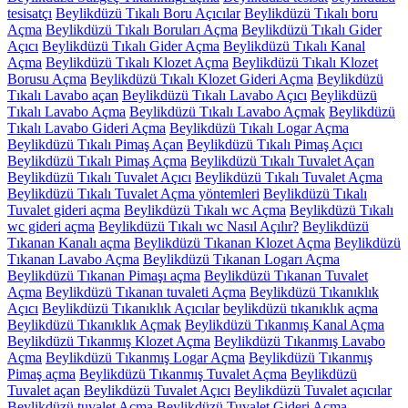
tesisatçı
Beylikdüzü Tıkalı Boru Açıcılar
Beylikdüzü Tıkalı boru
Açma
Beylikdüzü Tıkalı Boruları Açma
Beylikdüzü Tıkalı Gider
Açıcı
Beylikdüzü Tıkalı Gider Açma
Beylikdüzü Tıkalı Kanal
Açma
Beylikdüzü Tıkalı Klozet Açma
Beylikdüzü Tıkalı Klozet
Borusu Açma
Beylikdüzü Tıkalı Klozet Gideri Açma
Beylikdüzü
Tıkalı Lavabo açan
Beylikdüzü Tıkalı Lavabo Açıcı
Beylikdüzü
Tıkalı Lavabo Açma
Beylikdüzü Tıkalı Lavabo Açmak
Beylikdüzü
Tıkalı Lavabo Gideri Açma
Beylikdüzü Tıkalı Logar Açma
Beylikdüzü Tıkalı Pimaş Açan
Beylikdüzü Tıkalı Pimaş Açıcı
Beylikdüzü Tıkalı Pimaş Açma
Beylikdüzü Tıkalı Tuvalet Açan
Beylikdüzü Tıkalı Tuvalet Açıcı
Beylikdüzü Tıkalı Tuvalet Açma
Beylikdüzü Tıkalı Tuvalet Açma yöntemleri
Beylikdüzü Tıkalı
Tuvalet gideri açma
Beylikdüzü Tıkalı wc Açma
Beylikdüzü Tıkalı
wc gideri açma
Beylikdüzü Tıkalı wc Nasıl Açılır?
Beylikdüzü
Tıkanan Kanalı açma
Beylikdüzü Tıkanan Klozet Açma
Beylikdüzü
Tıkanan Lavabo Açma
Beylikdüzü Tıkanan Logarı Açma
Beylikdüzü Tıkanan Pimaşı açma
Beylikdüzü Tıkanan Tuvalet
Açma
Beylikdüzü Tıkanan tuvaleti Açma
Beylikdüzü Tıkanıklık
Açıcı
Beylikdüzü Tıkanıklık Açıcılar
beylikdüzü tıkanıklık açma
Beylikdüzü Tıkanıklık Açmak
Beylikdüzü Tıkanmış Kanal Açma
Beylikdüzü Tıkanmış Klozet Açma
Beylikdüzü Tıkanmış Lavabo
Açma
Beylikdüzü Tıkanmış Logar Açma
Beylikdüzü Tıkanmış
Pimaş açma
Beylikdüzü Tıkanmış Tuvalet Açma
Beylikdüzü
Tuvalet açan
Beylikdüzü Tuvalet Açıcı
Beylikdüzü Tuvalet açıcılar
Beylikdüzü tuvalet Açma
Beylikdüzü Tuvalet Gideri Açma