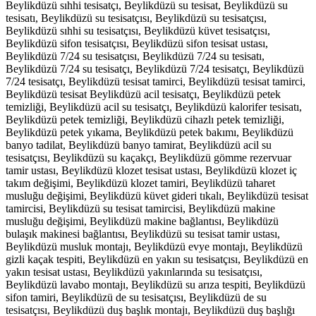
Beylikdüzü sıhhi tesisatçı, Beylikdüzü su tesisat, Beylikdüzü su
tesisatı, Beylikdüzü su tesisatçısı, Beylikdüzü su tesisatçısı,
Beylikdüzü sıhhi su tesisatçısı, Beylikdüzü küvet tesisatçısı,
Beylikdüzü sifon tesisatçısı, Beylikdüzü sifon tesisat ustası,
Beylikdüzü 7/24 su tesisatçısı, Beylikdüzü 7/24 su tesisatı,
Beylikdüzü 7/24 su tesisatçı, Beylikdüzü 7/24 tesisatçı, Beylikdüzü
7/24 tesisatçı, Beylikdüzü tesisat tamirci, Beylikdüzü tesisat tamirci,
Beylikdüzü tesisat Beylikdüzü acil tesisatçı, Beylikdüzü petek
temizliği, Beylikdüzü acil su tesisatçı, Beylikdüzü kalorifer tesisatı,
Beylikdüzü petek temizliği, Beylikdüzü cihazlı petek temizliği,
Beylikdüzü petek yıkama, Beylikdüzü petek bakımı, Beylikdüzü
banyo tadilat, Beylikdüzü banyo tamirat, Beylikdüzü acil su
tesisatçısı, Beylikdüzü su kaçakçı, Beylikdüzü gömme rezervuar
tamir ustası, Beylikdüzü klozet tesisat ustası, Beylikdüzü klozet iç
takım değişimi, Beylikdüzü klozet tamiri, Beylikdüzü taharet
musluğu değişimi, Beylikdüzü küvet gideri tıkalı, Beylikdüzü tesisat
tamircisi, Beylikdüzü su tesisat tamircisi, Beylikdüzü makine
musluğu değişimi, Beylikdüzü makine bağlantısı, Beylikdüzü
bulaşık makinesi bağlantısı, Beylikdüzü su tesisat tamir ustası,
Beylikdüzü musluk montajı, Beylikdüzü evye montajı, Beylikdüzü
gizli kaçak tespiti, Beylikdüzü en yakın su tesisatçısı, Beylikdüzü en
yakın tesisat ustası, Beylikdüzü yakınlarında su tesisatçısı,
Beylikdüzü lavabo montajı, Beylikdüzü su arıza tespiti, Beylikdüzü
sifon tamiri, Beylikdüzü de su tesisatçısı, Beylikdüzü de su
tesisatçısı, Beylikdüzü duş başlık montajı, Beylikdüzü duş başlığı