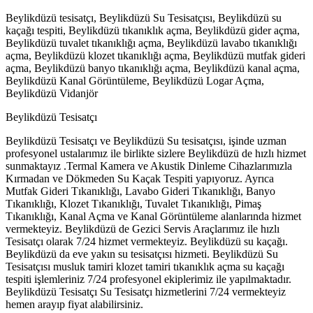
Beylikdüzü tesisatçı, Beylikdüzü Su Tesisatçısı, Beylikdüzü su
kaçağı tespiti, Beylikdüzü tıkanıklık açma, Beylikdüzü gider açma,
Beylikdüzü tuvalet tıkanıklığı açma, Beylikdüzü lavabo tıkanıklığı
açma, Beylikdüzü klozet tıkanıklığı açma, Beylikdüzü mutfak gideri
açma, Beylikdüzü banyo tıkanıklığı açma, Beylikdüzü kanal açma,
Beylikdüzü Kanal Görüntüleme, Beylikdüzü Logar Açma,
Beylikdüzü Vidanjör
Beylikdüzü Tesisatçı
Beylikdüzü Tesisatçı ve Beylikdüzü Su tesisatçısı, işinde uzman
profesyonel ustalarımız ile birlikte sizlere Beylikdüzü de hızlı hizmet
sunmaktayız .Termal Kamera ve Akustik Dinleme Cihazlarımızla
Kırmadan ve Dökmeden Su Kaçak Tespiti yapıyoruz. Ayrıca
Mutfak Gideri Tıkanıklığı, Lavabo Gideri Tıkanıklığı, Banyo
Tıkanıklığı, Klozet Tıkanıklığı, Tuvalet Tıkanıklığı, Pimaş
Tıkanıklığı, Kanal Açma ve Kanal Görüntüleme alanlarında hizmet
vermekteyiz. Beylikdüzü de Gezici Servis Araçlarımız ile hızlı
Tesisatçı olarak 7/24 hizmet vermekteyiz. Beylikdüzü su kaçağı.
Beylikdüzü da eve yakın su tesisatçısı hizmeti. Beylikdüzü Su
Tesisatçısı musluk tamiri klozet tamiri tıkanıklık açma su kaçağı
tespiti işlemleriniz 7/24 profesyonel ekiplerimiz ile yapılmaktadır.
Beylikdüzü Tesisatçı Su Tesisatçı hizmetlerini 7/24 vermekteyiz
hemen arayıp fiyat alabilirsiniz.