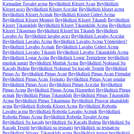
Kırmadan Tuvalet açma
Beylikdüzü Klozet Açan
Beylikdüzü
Klozet açıcı
Beylikdüzü Klozet Açıcılar
Beylikdüzü klozet açma
Beylikdüzü Klozet Açmak
Beylikdüzü Klozet Gideri Açma
Beylikdüzü Klozet Montajı
Beylikdüzü Klozet Tıkandı
Beylikdüzü
Klozet Tıkanıklığı
Beylikdüzü Klozet Tıkanıklığı Açma
Beylikdüzü
Klozet Tıkanması
Beylikdüzü Klozet’im Tıkandı
Beylikdüzü
Lavabo Aç
Beylikdüzü lavabo açıcı
Beylikdüzü Lavabo Açıcılar
Beylikdüzü Lavabo Açma
Beylikdüzü Lavabo Açma Yöntemleri?
Beylikdüzü Lavabo Açmak
Beylikdüzü Lavabo Gideri Açma
Beylikdüzü Lavabo Tıkandı
Beylikdüzü Lavabo Tıkanıklığı Açma
Beylikdüzü Logar Açma
Beylikdüzü Logar Temizleme
beylikdüzü
musluk tamiri
Beylikdüzü Mutfak Açma
Beylikdüzü Noktasal Su
Kaçağı Bulma
Beylikdüzü Noktasal Su kaçağı Tespiti
Beylikdüzü
Pimaş Aç
Beylikdüzü Pimaş Açan
Beylikdüzü Pimaş Açan Firmalar
Beylikdüzü Pimaş Açan Tesisatçı
Beylikdüzü Pimaş Açan ustalar
Beylikdüzü Pimaş Açıcı
Beylikdüzü Pimaş Açıcılar
Beylikdüzü
Pimaş Açma
Beylikdüzü Pimaş Açma Hizmetleri
Beylikdüzü Pimaş
açmak
Beylikdüzü Pimaş Tıkanıklığı
Beylikdüzü Pimaş Tıkanıklığı
Açma
Beylikdüzü Pimaş Tıkanması
Beylikdüzü Pisuvar tıkanıklığı
açma
Beylikdüzü Robotla Klozet Açma
Beylikdüzü Robotla
Lavabo açma
Beylikdüzü Robotla Lavabo Açmak
Beylikdüzü
Robotla Pimaş Açma
Beylikdüzü Robotla Tuvalet Açma
Beylikdüzü Su kaçağı
beylikdüzü Su Kaçağı Bulma
Beylikdüzü Su
Kaçağı Tespiti
beylikdüzü su tesisatçı
beylikdüzü su tesisatçısı
Beylikdüzü Süzgeç Tıkanıklığı açma
Beylikdüzü tesisat
beylikdüzü