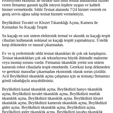
Profesyonel ekibimiz ile birlikte tüm sıhhi tesisat alanlarında hizmet
veren firmamız garanti işçilik isteyen kişilere uygun ve kaliteli
hizmet vermektedir. Sıhhi Tesisat alanında 7/24 hizmet vererek en
geniş servis ağına sahip tesisat hizmeti vermekteyiz.
Beylikdüzü Tuvalet ve Klozet Tıkanıklığı Açma, Kamera ile
Kırmadan Su Kaçağı Tespiti
Su kaçağı en son sistem elektronik termal ve akustik su kaçağı tespit
cihazları kullanarak noktasal su kaçağı tespiti yapmaktayız. Üstelik
kırıp dökmeden ve masraf çıkarmadan.
Ev ve iş yerlerinizde sıhhi tesisat tıkanıkları ile çok sık karşılaşırız.
Tesisat tıkanıklıkları çok sık tekrarlıyorsa büyük ihtimalle malzeme
veya montaj sorunu vardır. Firmamız tıkanıklık yerini son sistem
kameralı robot cihazlarla tespit etmektedir. Gereksiz kırıp dökmeden
ve gereksiz masraflar çıkarmadan ekonomik olarak sorun çözülür.
Acil Beylikdüzü tıkanıklık açma çalışması için su tesisatçı firmamızı
gönül rahatlığıyla arayabilirsiniz.
Beylikdüzü kanal tıkanıklık açma, Beylikdüzü banyo tıkanıklık
açma, Beylikdüzü tuvalet tıkanıklık açma, Beylikdüzü mutfak
tıkanıklık açma, Beylikdüzü tıkanıklık açma. Beylikdüzü klozet
tıkanıklık açma, Beylikdüzü kameralı tıkanıklık açma, Beylikdüzü
gider açma. Beylikdüzü tıkanıklık açma, Beylikdüzü açma.
Beylikdüzü gider tıkanıklık açma, Beylikdüzü lavabo tıkanıklık