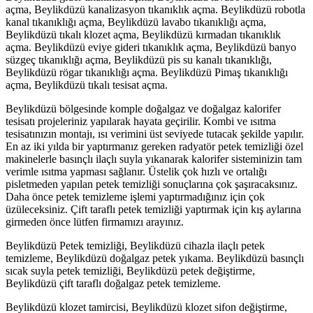
açma, Beylikdüzü kanalizasyon tıkanıklık açma. Beylikdüzü robotla
kanal tıkanıklığı açma, Beylikdüzü lavabo tıkanıklığı açma,
Beylikdüzü tıkalı klozet açma, Beylikdüzü kırmadan tıkanıklık
açma. Beylikdüzü eviye gideri tıkanıklık açma, Beylikdüzü banyo
süzgeç tıkanıklığı açma, Beylikdüzü pis su kanalı tıkanıklığı,
Beylikdüzü rögar tıkanıklığı açma. Beylikdüzü Pimaş tıkanıklığı
açma, Beylikdüzü tıkalı tesisat açma.
Beylikdüzü bölgesinde komple doğalgaz ve doğalgaz kalorifer
tesisatı projeleriniz yapılarak hayata geçirilir. Kombi ve ısıtma
tesisatınızın montajı, ısı verimini üst seviyede tutacak şekilde yapılır.
En az iki yılda bir yaptırmanız gereken radyatör petek temizliği özel
makinelerle basınçlı ilaçlı suyla yıkanarak kalorifer sisteminizin tam
verimle ısıtma yapması sağlanır. Üstelik çok hızlı ve ortalığı
pisletmeden yapılan petek temizliği sonuçlarına çok şaşıracaksınız.
Daha önce petek temizleme işlemi yaptırmadığınız için çok
üzüleceksiniz. Çift taraflı petek temizliği yaptırmak için kış aylarına
girmeden önce lütfen firmamızı arayınız.
Beylikdüzü Petek temizliği, Beylikdüzü cihazla ilaçlı petek
temizleme, Beylikdüzü doğalgaz petek yıkama. Beylikdüzü basınçlı
sıcak suyla petek temizliği, Beylikdüzü petek değiştirme,
Beylikdüzü çift taraflı doğalgaz petek temizleme.
Beylikdüzü klozet tamircisi, Beylikdüzü klozet sifon değiştirme,