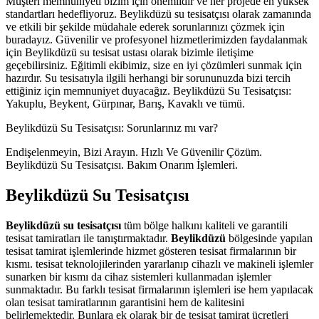
Müşteri memnuniyeti bizim için önemlidir ve her projede en yüksek
standartları hedefliyoruz. Beylikdüzü su tesisatçısı olarak zamanında
ve etkili bir şekilde müdahale ederek sorunlarınızı çözmek için
buradayız. Güvenilir ve profesyonel hizmetlerimizden faydalanmak
için Beylikdüzü su tesisat ustası olarak bizimle iletişime
geçebilirsiniz. Eğitimli ekibimiz, size en iyi çözümleri sunmak için
hazırdır. Su tesisatıyla ilgili herhangi bir sorununuzda bizi tercih
ettiğiniz için memnuniyet duyacağız. Beylikdüzü Su Tesisatçısı:
Yakuplu, Beykent, Gürpınar, Barış, Kavaklı ve tümü.
Beylikdüzü Su Tesisatçısı: Sorunlarınız mı var?
Endişelenmeyin, Bizi Arayın. Hızlı Ve Güvenilir Çözüm.
Beylikdüzü Su Tesisatçısı. Bakım Onarım İşlemleri.
Beylikdüzü Su Tesisatçısı
Beylikdüzü su tesisatçısı
tüm bölge halkını kaliteli ve garantili
tesisat tamiratları ile tanıştırmaktadır.
Beylikdüzü
bölgesinde yapılan
tesisat tamirat işlemlerinde hizmet gösteren tesisat firmalarının bir
kısmı. tesisat teknolojilerinden yararlanıp cihazlı ve makineli işlemler
sunarken bir kısmı da cihaz sistemleri kullanmadan işlemler
sunmaktadır. Bu farklı tesisat firmalarının işlemleri ise hem yapılacak
olan tesisat tamiratlarının garantisini hem de kalitesini
belirlemektedir. Bunlara ek olarak bir de tesisat tamirat ücretleri