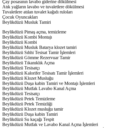
Çay posasının lavabo giderine dökülmesi
Atık yağların lavabo ve tuvaletlere dökülmesi
Tuvaletlere atılan tuvalet kağıdı ruloları
Çocuk Oyuncakları
Beylikdüzü Musluk Tamiri
Beylikdüzü Pimaş açma, temizleme
Beylikdüzü Kombi Montajı
Beylikdüzü Kombi
Beylikdüzü Musluk Batarya klozet tamiri
Beylikdüzü Sıhhi Tesisat Tamir İşlemleri
Beylikdüzü Gömme Rezervuar Tamir
Beylikdüzü Tıkanıklık Açma
Beylikdüzü Tesisatçı
Beylikdüzü Kalorifer Tesisatı Tamir İşlemleri
Beylikdüzü Klozet Musluğu
Beylikdüzü Duşa kabin Tamiri ve Montajı İşlemleri
Beylikdüzü Mutfak Lavabo Kanal Açma
Beylikdüzü Tesisatçı
Beylikdüzü Petek Temizleme
Beylikdüzü Petek Temizliği
Beylikdüzü Klozet musluğu tamir
Beylikdüzü Duşa kabin Tamiri
Beylikdüzü Su kaçağı Tespit
Beylikdüzü Mutfak ve Lavabo Kanal Açma İşlemleri