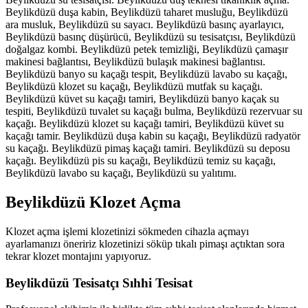
Beylikdüzü duşa kabin, Beylikdüzü taharet musluğu, Beylikdüzü
ara musluk, Beylikdüzü su sayacı. Beylikdüzü basınç ayarlayıcı,
Beylikdüzü basınç düşürücü, Beylikdüzü su tesisatçısı, Beylikdüzü
doğalgaz kombi. Beylikdüzü petek temizliği, Beylikdüzü çamaşır
makinesi bağlantısı, Beylikdüzü bulaşık makinesi bağlantısı.
Beylikdüzü banyo su kaçağı tespit, Beylikdüzü lavabo su kaçağı,
Beylikdüzü klozet su kaçağı, Beylikdüzü mutfak su kaçağı.
Beylikdüzü küvet su kaçağı tamiri, Beylikdüzü banyo kaçak su
tespiti, Beylikdüzü tuvalet su kaçağı bulma, Beylikdüzü rezervuar su
kaçağı. Beylikdüzü klozet su kaçağı tamiri, Beylikdüzü küvet su
kaçağı tamir. Beylikdüzü duşa kabin su kaçağı, Beylikdüzü radyatör
su kaçağı. Beylikdüzü pimaş kaçağı tamiri. Beylikdüzü su deposu
kaçağı. Beylikdüzü pis su kaçağı, Beylikdüzü temiz su kaçağı,
Beylikdüzü lavabo su kaçağı, Beylikdüzü su yalıtımı.
Beylikdüzü Klozet Açma
Klozet açma işlemi klozetinizi sökmeden cihazla açmayı
ayarlamanızı öneririz klozetinizi söküp tıkalı pimaşı açtıktan sora
tekrar klozet montajını yapıyoruz.
Beylikdüzü Tesisatçı Sıhhi Tesisat