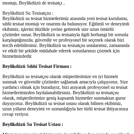
montajı, Beylikdüzü de tesisatçı ,
Beylikdüzü Su Tesisatçısı :
Beylikdüzü su tesisat hizmetlerimiz arasında yeni tesisat kurulumu,
sıhhi tesisat montajı ve onarımı da bulunuyor. Eğitimli ve deneyimli
ekibimiz, işlerini titizlikle yerine getirerek size uzun ömürlü
çözümler sunar. Beylikdüzü su tesisatıyla ilgili herhangi bir sorunla
karşılaştığınızda, güvenilir ve profesyonel bir seçenek olarak bizi
tercih edebilirsiniz. Beylikdüzü su tesisatçısı ustalarımız, zamanında
ve etkili bir şekilde müdahale ederek sorunlarınızı çözmek için
hizmetinizdedir.
Beylikdüzü Sıhhi Tesisat Firması :
Beylikdüzü su tesisatçısı olarak müşterilerimize en iyi hizmeti
sunmak ve güvenilir çözümler sağlamak amacıyla çalışıyoruz. Size
yardımcı olmak için buradayız, bizi arayarak profesyonel su tesisat
hizmetlerimizden faydalanabilirsiniz. Beylikdüzü su tesisatçısı
olarak, müşterilerimize geniş kapsamlı hizmetler sunmaktan gurur
duyuyoruz. Beylikdüzü su tesisat ustası olarak bilinen ekibimiz,
uzun yılların deneyimi ve uzmanlığıyla her türlü tesisat ihtiyacınıza
cevap veriyor.
Beylikdüzü Su Tesisat Ustası :