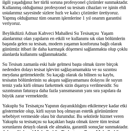
ilgili yaşadığınız her türlü soruna profesyonel çözümler sunmaktadır.
Kullanmış olduğumuz profesyonel su tesisatı cihazları ve işinin ehli
ustalarımız sayesinde sizlere hızlı ve kalıcı çözümler üretiyoruz.
Yapmış olduğumuz tüm onarım işlemlerine 1 yıl onarım garantisi
veriyoruz.
Beylikdüzü Adnan Kahveci Mahallesi Su Tesisatçısı Yaşam
alanlarımız olan yapıların en etkili ve kullanımı sık olan bölümlerin
başında gelen su tesisatı, modern yaşamın konforuna bağlı olarak
günümüz itibari ile daha karmaşık döşemesi sağlanmakta olup çoklu
alanlarda kullanımı sağlanmaktadır.
Su Tesisatı zamanla eski hale gelmesi başta olmak üzere birçok
nedenden dolayı tesisat işlevini sağlayamamakta ve su sızıntısı
meydana getirmektedir. Su kaçağı olarak da bilinen su kaybı,
tesisatın bölümlerinin su akışını sağlayamaması dolayısı ile suyun
temiz yada kirli olması farketmek sizin dışarıya verilmesidir. Su
sızıntısının faturaya daha fazla yansımasının yanı sıra yapılara da
büyük zarar vermektedir.
Yakuplu Su Tesisatçısı Yapının dayanıklılığını etkilemeye kadar etki
göstermekte olup, kirli suyun hoş olmayan estetik görünümlere
sebebiyet vermeside olası bir durumdur. Bu sektörde hizmet veren
Yakuplu su tesisatçısı su kaçakları başta olmak üzere tüm tesisat
sorunlarını detaylı olarak ele almakta, garantili sonuçlar sunmaktadır.