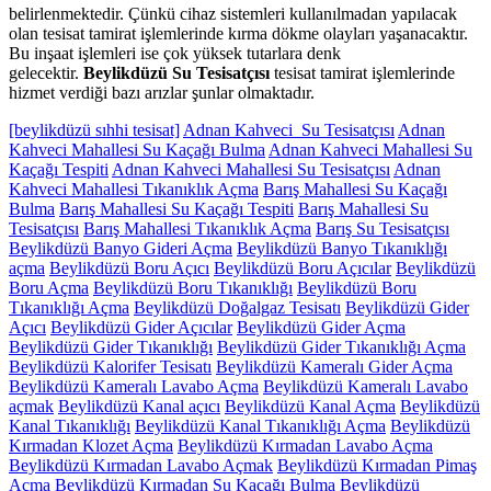
belirlenmektedir. Çünkü cihaz sistemleri kullanılmadan yapılacak
olan tesisat tamirat işlemlerinde kırma dökme olayları yaşanacaktır.
Bu inşaat işlemleri ise çok yüksek tutarlara denk
gelecektir.
Beylikdüzü Su Tesisatçısı
tesisat tamirat işlemlerinde
hizmet verdiği bazı arızlar şunlar olmaktadır.
[beylikdüzü sıhhi tesisat]
Adnan Kahveci Su Tesisatçısı
Adnan
Kahveci Mahallesi Su Kaçağı Bulma
Adnan Kahveci Mahallesi Su
Kaçağı Tespiti
Adnan Kahveci Mahallesi Su Tesisatçısı
Adnan
Kahveci Mahallesi Tıkanıklık Açma
Barış Mahallesi Su Kaçağı
Bulma
Barış Mahallesi Su Kaçağı Tespiti
Barış Mahallesi Su
Tesisatçısı
Barış Mahallesi Tıkanıklık Açma
Barış Su Tesisatçısı
Beylikdüzü Banyo Gideri Açma
Beylikdüzü Banyo Tıkanıklığı
açma
Beylikdüzü Boru Açıcı
Beylikdüzü Boru Açıcılar
Beylikdüzü
Boru Açma
Beylikdüzü Boru Tıkanıklığı
Beylikdüzü Boru
Tıkanıklığı Açma
Beylikdüzü Doğalgaz Tesisatı
Beylikdüzü Gider
Açıcı
Beylikdüzü Gider Açıcılar
Beylikdüzü Gider Açma
Beylikdüzü Gider Tıkanıklığı
Beylikdüzü Gider Tıkanıklığı Açma
Beylikdüzü Kalorifer Tesisatı
Beylikdüzü Kameralı Gider Açma
Beylikdüzü Kameralı Lavabo Açma
Beylikdüzü Kameralı Lavabo
açmak
Beylikdüzü Kanal açıcı
Beylikdüzü Kanal Açma
Beylikdüzü
Kanal Tıkanıklığı
Beylikdüzü Kanal Tıkanıklığı Açma
Beylikdüzü
Kırmadan Klozet Açma
Beylikdüzü Kırmadan Lavabo Açma
Beylikdüzü Kırmadan Lavabo Açmak
Beylikdüzü Kırmadan Pimaş
Açma
Beylikdüzü Kırmadan Su Kaçağı Bulma
Beylikdüzü