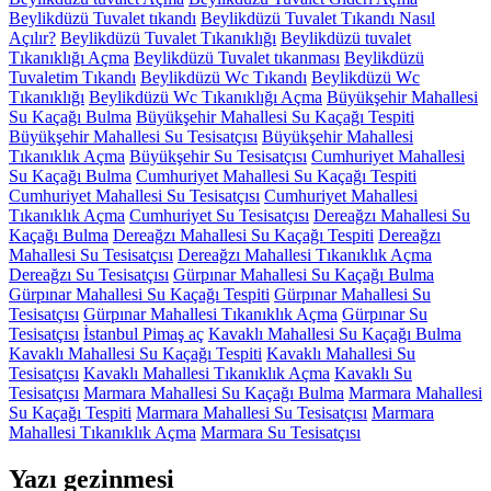
Beylikdüzü Tuvalet tıkandı
Beylikdüzü Tuvalet Tıkandı Nasıl
Açılır?
Beylikdüzü Tuvalet Tıkanıklığı
Beylikdüzü tuvalet
Tıkanıklığı Açma
Beylikdüzü Tuvalet tıkanması
Beylikdüzü
Tuvaletim Tıkandı
Beylikdüzü Wc Tıkandı
Beylikdüzü Wc
Tıkanıklığı
Beylikdüzü Wc Tıkanıklığı Açma
Büyükşehir Mahallesi
Su Kaçağı Bulma
Büyükşehir Mahallesi Su Kaçağı Tespiti
Büyükşehir Mahallesi Su Tesisatçısı
Büyükşehir Mahallesi
Tıkanıklık Açma
Büyükşehir Su Tesisatçısı
Cumhuriyet Mahallesi
Su Kaçağı Bulma
Cumhuriyet Mahallesi Su Kaçağı Tespiti
Cumhuriyet Mahallesi Su Tesisatçısı
Cumhuriyet Mahallesi
Tıkanıklık Açma
Cumhuriyet Su Tesisatçısı
Dereağzı Mahallesi Su
Kaçağı Bulma
Dereağzı Mahallesi Su Kaçağı Tespiti
Dereağzı
Mahallesi Su Tesisatçısı
Dereağzı Mahallesi Tıkanıklık Açma
Dereağzı Su Tesisatçısı
Gürpınar Mahallesi Su Kaçağı Bulma
Gürpınar Mahallesi Su Kaçağı Tespiti
Gürpınar Mahallesi Su
Tesisatçısı
Gürpınar Mahallesi Tıkanıklık Açma
Gürpınar Su
Tesisatçısı
İstanbul Pimaş aç
Kavaklı Mahallesi Su Kaçağı Bulma
Kavaklı Mahallesi Su Kaçağı Tespiti
Kavaklı Mahallesi Su
Tesisatçısı
Kavaklı Mahallesi Tıkanıklık Açma
Kavaklı Su
Tesisatçısı
Marmara Mahallesi Su Kaçağı Bulma
Marmara Mahallesi
Su Kaçağı Tespiti
Marmara Mahallesi Su Tesisatçısı
Marmara
Mahallesi Tıkanıklık Açma
Marmara Su Tesisatçısı
Yazı gezinmesi