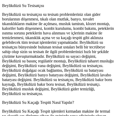
Beylikdüzü Su Tesisatçısı
Beylikdüzü su tesisatçısı su tesisatı problemleriniz olan gider
borularının döşenmesi, tıkalı olan mutfak, banyo, tuvalet
tıkanıklıkların makine ile açılması, musluk tamiratı, klozet montajı,
kalorifer hattı döşenmesi, kombi kurulumu, kombi bakımı, peteklerin
ısınma sorunu peteklerin hava alınması ve içlerinin makine ile
temizlenmesi, tıkanıklık açma ve su kaçağı tespiti gibi aklınıza
gelebilecek tüm tesisat işlemlerini yapmaktadır. Beylikdüzü su
tesisatçısı bünyesinde bulunan tesisat ustaları belli bir tecrübeye
sahip olup sizin su tesisatı ile ilgili problemlerinizi hızlı bir şekilde
çözüme kavuşturmaktadır. Beylikdüzü su sayacı değişimi,
Beylikdüzü su basınç regülatör montajı, Beylikdüzü taharet musluğu
değişimi, Beylikdüzü vana değişimi, Beylikdüzü su tesisatçısı.
Beylikdüzü doğalgaz ocak bağlantısı, Beylikdüzü su bataryası
değişimi, Beylikdüzü banyo bataryası değişimi, Beylikdüzü lavabo
bataryası değişimi. Beylikdüzü su tesisatçısı, Beylikdüzü bakır boru
kaynağı, Beylikdüzü bakır boru tesisat, Beylikdüzü tesisatçı.
Beylikdüzü musluk değişimi, Beylikdüzü gider temizliği,
Beylikdüzü su tesisatçısı.
Beylikdüzü Su Kaçağı Tespiti Nasıl Yapılır?
Beylikdüzü Su Kaçağı Tespit işlemleri kırmadan makine ile termal
ve akustik ses dinleme cihazı ile evinizde veya ofisinizde oluşan