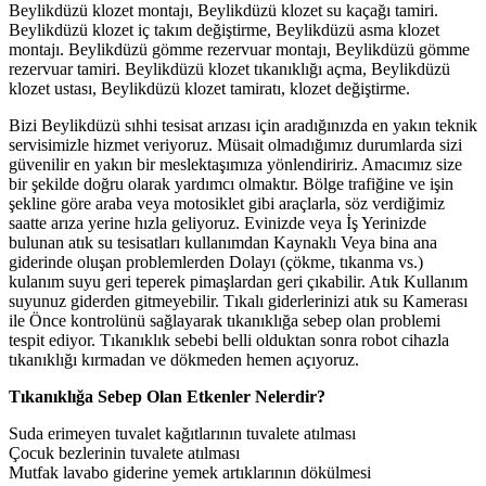
Beylikdüzü klozet montajı, Beylikdüzü klozet su kaçağı tamiri.
Beylikdüzü klozet iç takım değiştirme, Beylikdüzü asma klozet
montajı. Beylikdüzü gömme rezervuar montajı, Beylikdüzü gömme
rezervuar tamiri. Beylikdüzü klozet tıkanıklığı açma, Beylikdüzü
klozet ustası, Beylikdüzü klozet tamiratı, klozet değiştirme.
Bizi Beylikdüzü sıhhi tesisat arızası için aradığınızda en yakın teknik
servisimizle hizmet veriyoruz. Müsait olmadığımız durumlarda sizi
güvenilir en yakın bir meslektaşımıza yönlendiririz. Amacımız size
bir şekilde doğru olarak yardımcı olmaktır. Bölge trafiğine ve işin
şekline göre araba veya motosiklet gibi araçlarla, söz verdiğimiz
saatte arıza yerine hızla geliyoruz. Evinizde veya İş Yerinizde
bulunan atık su tesisatları kullanımdan Kaynaklı Veya bina ana
giderinde oluşan problemlerden Dolayı (çökme, tıkanma vs.)
kulanım suyu geri teperek pimaşlardan geri çıkabilir. Atık Kullanım
suyunuz giderden gitmeyebilir. Tıkalı giderlerinizi atık su Kamerası
ile Önce kontrolünü sağlayarak tıkanıklığa sebep olan problemi
tespit ediyor. Tıkanıklık sebebi belli olduktan sonra robot cihazla
tıkanıklığı kırmadan ve dökmeden hemen açıyoruz.
Tıkanıklığa Sebep Olan Etkenler Nelerdir?
Suda erimeyen tuvalet kağıtlarının tuvalete atılması
Çocuk bezlerinin tuvalete atılması
Mutfak lavabo giderine yemek artıklarının dökülmesi