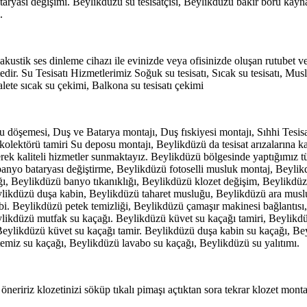
ryası değişimi. Beylikdüzü su tesisatçısı, Beylikdüzü bakır boru kayna
.
kustik ses dinleme cihazı ile evinizde veya ofisinizde oluşan rutubet v
dir. Su Tesisatı Hizmetlerimiz Soğuk su tesisatı, Sıcak su tesisatı, Mus
valete sıcak su çekimi, Balkona su tesisatı çekimi
döşemesi, Duş ve Batarya montajı, Duş fıskiyesi montajı, Sıhhi Tesisat 
olektörü tamiri Su deposu montajı, Beylikdüzü da tesisat arızalarına karşı
rek kaliteli hizmetler sunmaktayız. Beylikdüzü bölgesinde yaptığımız tüm
 banyo bataryası değiştirme, Beylikdüzü fotoselli musluk montaj, Beyl
ığı, Beylikdüzü banyo tıkanıklığı, Beylikdüzü klozet değişim, Beylikdüz
Beylikdüzü duşa kabin, Beylikdüzü taharet musluğu, Beylikdüzü ara musl
i. Beylikdüzü petek temizliği, Beylikdüzü çamaşır makinesi bağlantısı
ylikdüzü mutfak su kaçağı. Beylikdüzü küvet su kaçağı tamiri, Beylikdü
Beylikdüzü küvet su kaçağı tamir. Beylikdüzü duşa kabin su kaçağı, Be
emiz su kaçağı, Beylikdüzü lavabo su kaçağı, Beylikdüzü su yalıtımı.
eririz klozetinizi söküp tıkalı pimaşı açtıktan sora tekrar klozet monta