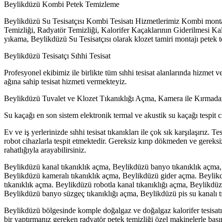
Beylikdüzü Kombi Petek Temizleme
Beylikdüzü Su Tesisatçısı Kombi Tesisatı Hizmetlerimiz Kombi mont
Temizliği, Radyatör Temizliği, Kalorifer Kaçaklarının Giderilmesi Kalo
yıkama, Beylikdüzü Su Tesisatçısı olarak klozet tamiri montajı petek t
Beylikdüzü Tesisatçı Sıhhi Tesisat
Profesyonel ekibimiz ile birlikte tüm sıhhi tesisat alanlarında hizmet v
ağına sahip tesisat hizmeti vermekteyiz.
Beylikdüzü Tuvalet ve Klozet Tıkanıklığı Açma, Kamera ile Kırmada
Su kaçağı en son sistem elektronik termal ve akustik su kaçağı tespit
Ev ve iş yerlerinizde sıhhi tesisat tıkanıkları ile çok sık karşılaşırız
robot cihazlarla tespit etmektedir. Gereksiz kırıp dökmeden ve gereks
rahatlığıyla arayabilirsiniz.
Beylikdüzü kanal tıkanıklık açma, Beylikdüzü banyo tıkanıklık açma, 
Beylikdüzü kameralı tıkanıklık açma, Beylikdüzü gider açma. Beylik
tıkanıklık açma. Beylikdüzü robotla kanal tıkanıklığı açma, Beylikdüz
Beylikdüzü banyo süzgeç tıkanıklığı açma, Beylikdüzü pis su kanalı tı
Beylikdüzü bölgesinde komple doğalgaz ve doğalgaz kalorifer tesisatı pro
bir yaptırmanız gereken radyatör petek temizliği özel makinelerle basın