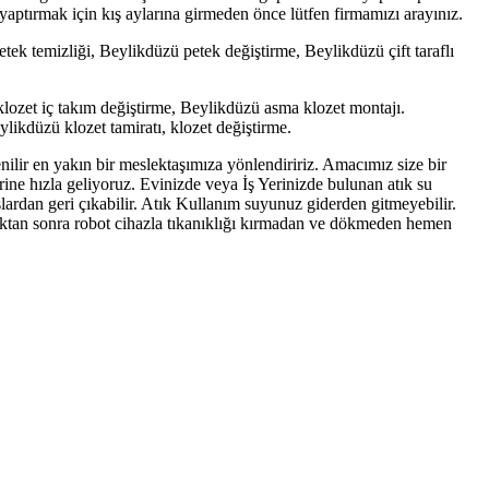
 yaptırmak için kış aylarına girmeden önce lütfen firmamızı arayınız.
ek temizliği, Beylikdüzü petek değiştirme, Beylikdüzü çift taraflı
klozet iç takım değiştirme, Beylikdüzü asma klozet montajı.
ikdüzü klozet tamiratı, klozet değiştirme.
nilir en yakın bir meslektaşımıza yönlendiririz. Amacımız size bir
erine hızla geliyoruz. Evinizde veya İş Yerinizde bulunan atık su
ardan geri çıkabilir. Atık Kullanım suyunuz giderden gitmeyebilir.
lduktan sonra robot cihazla tıkanıklığı kırmadan ve dökmeden hemen