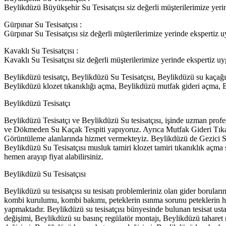
Beylikdüzü Büyükşehir Su Tesisatçısı siz değerli müşterilerimize yeri
Gürpınar Su Tesisatçısı :
Gürpınar Su Tesisatçısı siz değerli müşterilerimize yerinde ekspertiz 
Kavaklı Su Tesisatçısı :
Kavaklı Su Tesisatçısı siz değerli müşterilerimize yerinde ekspertiz u
Beylikdüzü tesisatçı, Beylikdüzü Su Tesisatçısı, Beylikdüzü su kaçağı
Beylikdüzü klozet tıkanıklığı açma, Beylikdüzü mutfak gideri açma
Beylikdüzü Tesisatçı
Beylikdüzü Tesisatçı ve Beylikdüzü Su tesisatçısı, işinde uzman prof
ve Dökmeden Su Kaçak Tespiti yapıyoruz. Ayrıca Mutfak Gideri Tıkanı
Görüntüleme alanlarında hizmet vermekteyiz. Beylikdüzü de Gezici Serv
Beylikdüzü Su Tesisatçısı musluk tamiri klozet tamiri tıkanıklık açma 
hemen arayıp fiyat alabilirsiniz.
Beylikdüzü Su Tesisatçısı
Beylikdüzü su tesisatçısı su tesisatı problemleriniz olan gider boruları
kombi kurulumu, kombi bakımı, peteklerin ısınma sorunu peteklerin hava
yapmaktadır. Beylikdüzü su tesisatçısı bünyesinde bulunan tesisat ustala
değişimi, Beylikdüzü su basınç regülatör montajı, Beylikdüzü taharet