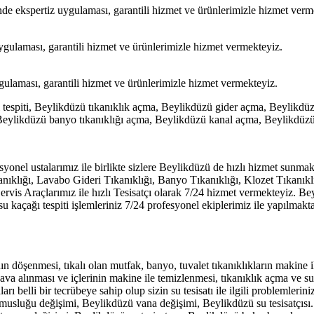
nde ekspertiz uygulaması, garantili hizmet ve ürünlerimizle hizmet verm
uygulaması, garantili hizmet ve ürünlerimizle hizmet vermekteyiz.
ygulaması, garantili hizmet ve ürünlerimizle hizmet vermekteyiz.
 tespiti, Beylikdüzü tıkanıklık açma, Beylikdüzü gider açma, Beylikdüz
, Beylikdüzü banyo tıkanıklığı açma, Beylikdüzü kanal açma, Beylikd
esyonel ustalarımız ile birlikte sizlere Beylikdüzü de hızlı hizmet su
klığı, Lavabo Gideri Tıkanıklığı, Banyo Tıkanıklığı, Klozet Tıkanıklı
is Araçlarımız ile hızlı Tesisatçı olarak 7/24 hizmet vermekteyiz. Bey
su kaçağı tespiti işlemleriniz 7/24 profesyonel ekiplerimiz ile yapılmakt
nın döşenmesi, tıkalı olan mutfak, banyo, tuvalet tıkanıklıkların makine i
 alınması ve içlerinin makine ile temizlenmesi, tıkanıklık açma ve su ka
rı belli bir tecrübeye sahip olup sizin su tesisatı ile ilgili problemleri
 musluğu değişimi, Beylikdüzü vana değişimi, Beylikdüzü su tesisatçısı