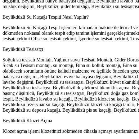
değişimi, Beylikdüzü banyo bataryası değişimi, Beylikdüzü lavabo bata
musluk değişimi, Beylikdüzü gider temizliği, Beylikdüzü su tesisatçısı
Beylikdüzü Su Kaçağı Tespiti Nasıl Yapılır?
Beylikdüzü Su Kaçağı Tespit işlemleri kırmadan makine ile termal ve a
dökmeden noktasal olarak tespit edip tamirat işlemini gerçekleştirmekte
tesisatı çekimi Ofise su tesisatı çekimi, İşyerine su tesisatı çekimi, Tu
Beylikdüzü Tesisatçı
Soğuk su tesisatı Montajı, Yağmur suyu Tesisatı Montajı, Gider Borusu 
Sıcak su Tesisatı montajı, su montajı, Bina su kolluk montajı, Bina su k
olabilecek sorunların önüne kaliteli malzeme ve işçilikle önceden geçe
bataryası değişimi, Beylikdüzü eviye bataryası değişimi, Beylikdüzü
lavabo değişimi, Beylikdüzü su tesisatçısı. Beylikdüzü küvet tıkanıkl
Beylikdüzü su tesisatçısı. Beylikdüzü duş teknesi tıkanıklık açma. 
basınç düşürücü, Beylikdüzü su tesisatçısı, Beylikdüzü doğalgaz komb
tespit, Beylikdüzü lavabo su kaçağı, Beylikdüzü klozet su kaçağı, Be
Beylikdüzü rezervuar su kaçağı. Beylikdüzü klozet su kaçağı tamiri, 
Beylikdüzü su deposu kaçağı. Beylikdüzü pis su kaçağı, Beylikdüzü t
Beylikdüzü Klozet Açma
Klozet açma işlemi klozetinizi sökmeden cihazla açmayı ayarlamanızı ön