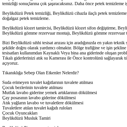
temizliği sonuçlarına çok şaşıracaksınız. Daha önce petek temizleme işl
Beylikdüzü Petek temizliği, Beylikdüzü cihazla ilaçlı petek temizleme
doğalgaz petek temizleme.
Beylikdüzü klozet tamircisi, Beylikdüzü klozet sifon değiştirme, Beyl
Beylikdüzü gömme rezervuar montajı, Beylikdüzü gömme rezervuar tamir
Bizi Beylikdüzü sıhhi tesisat arızası için aradığınızda en yakın tekni
şekilde doğru olarak yardımcı olmaktır. Bölge trafiğine ve işin şekline
tesisatları kullanımdan Kaynaklı Veya bina ana giderinde oluşan prob
Tıkalı giderlerinizi atık su Kamerası ile Önce kontrolünü sağlayarak 
açıyoruz.
Tıkanıklığa Sebep Olan Etkenler Nelerdir?
Suda erimeyen tuvalet kağıtlarının tuvalete atılması
Çocuk bezlerinin tuvalete atılması
Mutfak lavabo giderine yemek artıklarının dökülmesi
Çay posasının lavabo giderine dökülmesi
Atık yağların lavabo ve tuvaletlere dökülmesi
Tuvaletlere atılan tuvalet kağıdı ruloları
Çocuk Oyuncakları
Beylikdüzü Musluk Tamiri