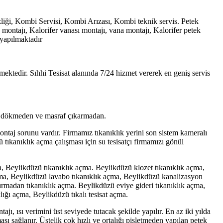
ği, Kombi Servisi, Kombi Arızası, Kombi teknik servis. Petek
 montajı, Kalorifer vanası montajı, vana montajı, Kalorifer petek
 yapılmaktadır
ermektedir. Sıhhi Tesisat alanında 7/24 hizmet vererek en geniş servis
rıp dökmeden ve masraf çıkarmadan.
 montaj sorunu vardır. Firmamız tıkanıklık yerini son sistem kameralı
tıkanıklık açma çalışması için su tesisatçı firmamızı gönül
, Beylikdüzü tıkanıklık açma. Beylikdüzü klozet tıkanıklık açma,
ma, Beylikdüzü lavabo tıkanıklık açma, Beylikdüzü kanalizasyon
ırmadan tıkanıklık açma. Beylikdüzü eviye gideri tıkanıklık açma,
ığı açma, Beylikdüzü tıkalı tesisat açma.
jı, ısı verimini üst seviyede tutacak şekilde yapılır. En az iki yılda
sı sağlanır. Üstelik çok hızlı ve ortalığı pisletmeden yapılan petek