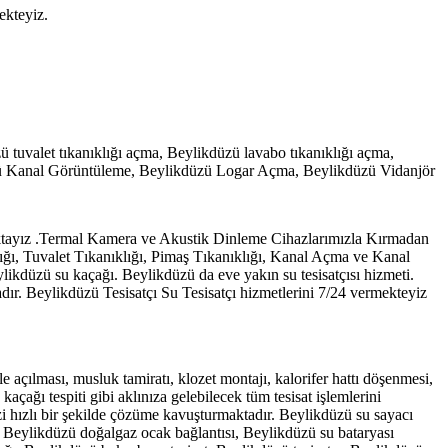
ekteyiz.
ü tuvalet tıkanıklığı açma, Beylikdüzü lavabo tıkanıklığı açma,
üzü Kanal Görüntüleme, Beylikdüzü Logar Açma, Beylikdüzü Vidanjör
nmaktayız .Termal Kamera ve Akustik Dinleme Cihazlarımızla Kırmadan
ğı, Tuvalet Tıkanıklığı, Pimaş Tıkanıklığı, Kanal Açma ve Kanal
likdüzü su kaçağı. Beylikdüzü da eve yakın su tesisatçısı hizmeti.
adır. Beylikdüzü Tesisatçı Su Tesisatçı hizmetlerini 7/24 vermekteyiz
le açılması, musluk tamiratı, klozet montajı, kalorifer hattı döşenmesi,
çağı tespiti gibi aklınıza gelebilecek tüm tesisat işlemlerini
nizi hızlı bir şekilde çözüme kavuşturmaktadır. Beylikdüzü su sayacı
. Beylikdüzü doğalgaz ocak bağlantısı, Beylikdüzü su bataryası