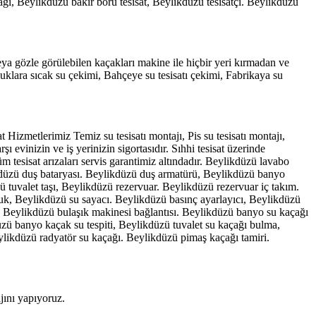
ğı, Beylikdüzü bakır boru tesisat, Beylikdüzü tesisatçı. Beylikdüzü
eya gözle görülebilen kaçakları makine ile hiçbir yeri kırmadan ve
luklara sıcak su çekimi, Bahçeye su tesisatı çekimi, Fabrikaya su
Hizmetlerimiz Temiz su tesisatı montajı, Pis su tesisatı montajı,
 evinizin ve iş yerinizin sigortasıdır. Sıhhi tesisat üzerinde
 tesisat arızaları servis garantimiz altındadır. Beylikdüzü lavabo
ikdüzü duş bataryası. Beylikdüzü duş armatürü, Beylikdüzü banyo
ü tuvalet taşı, Beylikdüzü rezervuar. Beylikdüzü rezervuar iç takım.
uk, Beylikdüzü su sayacı. Beylikdüzü basınç ayarlayıcı, Beylikdüzü
, Beylikdüzü bulaşık makinesi bağlantısı. Beylikdüzü banyo su kaçağı
zü banyo kaçak su tespiti, Beylikdüzü tuvalet su kaçağı bulma,
ylikdüzü radyatör su kaçağı. Beylikdüzü pimaş kaçağı tamiri.
jını yapıyoruz.