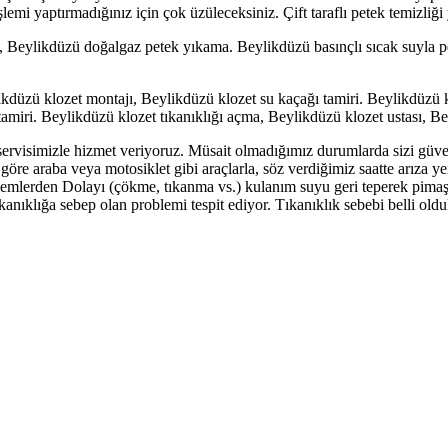
emi yaptırmadığınız için çok üzüleceksiniz. Çift taraflı petek temizliği
, Beylikdüzü doğalgaz petek yıkama. Beylikdüzü basınçlı sıcak suyla pet
ikdüzü klozet montajı, Beylikdüzü klozet su kaçağı tamiri. Beylikdüzü 
i. Beylikdüzü klozet tıkanıklığı açma, Beylikdüzü klozet ustası, Beyl
k servisimizle hizmet veriyoruz. Müsait olmadığımız durumlarda sizi güve
 göre araba veya motosiklet gibi araçlarla, söz verdiğimiz saatte arıza y
lemlerden Dolayı (çökme, tıkanma vs.) kulanım suyu geri teperek pimaşl
tıkanıklığa sebep olan problemi tespit ediyor. Tıkanıklık sebebi belli o