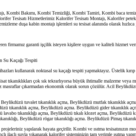
ajı, Kombi Bakımı, Kombi Temizliği, Kombi Tamiri, Kombi baca temizli
rifer Tesisatı Hizmetlerimiz Kalorifer Tesisatı Montajı, Kalorifer petek
emizleme duşa kabin montajı işlemleri su tesisat alanında olarak hızlıca
eren firmamız garanti işçilik isteyen kişilere uygun ve kaliteli hizmet v
n Su Kaçağı Tespiti
 cihazları kullanarak noktasal su kaçağı tespiti yapmaktayız. Üstelik kı
. Tesisat tıkanıklıkları çok sık tekrarlıyorsa büyük ihtimalle malzeme veya
iz masraflar çıkarmadan ekonomik olarak sorun çözülür. Acil Beylikdüzü 
Beylikdüzü tuvalet tıkanıklık açma, Beylikdüzü mutfak tıkanıklık açma
düzü tıkanıklık açma, Beylikdüzü açma. Beylikdüzü gider tıkanıklık aç
ü lavabo tıkanıklığı açma, Beylikdüzü tıkalı klozet açma, Beylikdüzü k
kanıklığı, Beylikdüzü rögar tıkanıklığı açma. Beylikdüzü Pimaş tıkanıkl
jeleriniz yapılarak hayata geçirilir. Kombi ve ısıtma tesisatınızın monta
çlı ilaçlı suyla yıkanarak kalorifer sisteminizin tam verimle ısıtma yapma