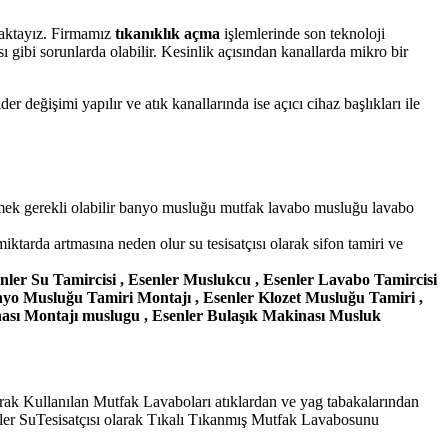
aktayız. Firmamız
tıkanıklık açma
işlemlerinde son teknoloji
ı gibi sorunlarda olabilir. Kesinlik açısından kanallarda mikro bir
r değişimi yapılır ve atık kanallarında ise açıcı cihaz başlıkları ile
etmek gerekli olabilir banyo musluğu mutfak lavabo musluğu lavabo
iktarda artmasına neden olur su tesisatçısı olarak sifon tamiri ve
Esenler Su Tamircisi , Esenler Muslukcu , Esenler Lavabo Tamircisi
anyo Musluğu Tamiri Montajı , Esenler Klozet Musluğu Tamiri ,
ası Montajı muslugu , Esenler Bulaşık Makinası Musluk
k Kullanılan Mutfak Lavaboları atıklardan ve yag tabakalarından
nler SuTesisatçısı olarak Tıkalı Tıkanmış Mutfak Lavabosunu