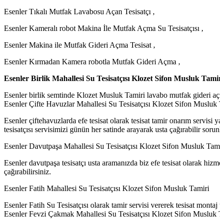
Esenler Tıkalı Mutfak Lavabosu Açan Tesisatçı ,
Esenler Kameralı robot Makina İle Mutfak Açma Su Tesisatçısı ,
Esenler Makina ile Mutfak Gideri Açma Tesisat ,
Esenler Kırmadan Kamera robotla Mutfak Gideri Açma ,
Esenler Birlik Mahallesi Su Tesisatçısı Klozet Sifon Musluk Tamir
Esenler birlik semtinde Klozet Musluk Tamiri lavabo mutfak gideri açma 
Esenler Çifte Havuzlar Mahallesi Su Tesisatçısı Klozet Sifon Musluk
Esenler çiftehavuzlarda efe tesisat olarak tesisat tamir onarım servis
tesisatçısı servisimizi günün her satinde arayarak usta çağırabilir sorun
Esenler Davutpaşa Mahallesi Su Tesisatçısı Klozet Sifon Musluk Tami
Esenler davutpaşa tesisatçı usta aramanızda biz efe tesisat olarak hizmet
çağırabilirsiniz.
Esenler Fatih Mahallesi Su Tesisatçısı Klozet Sifon Musluk Tamiri
Esenler Fatih Su Tesisatçısı olarak tamir servisi vererek tesisat montaj
Esenler Fevzi Çakmak Mahallesi Su Tesisatçısı Klozet Sifon Musluk Ta