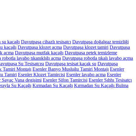
 su kaçağı
Davutpaşa cihazlı tesisatçı
Davutpaşa doğalgaz temizliği
u kaçağı
Davutpaşa klozet açma
Davutpaşa klozet tamiri
Davutpaşa
ak açma
Davutpaşa mutfak kaçağı
Davutpaşa petek temizleme
 robotla lavabo tıkanıklığı açma
Davutpaşa robotla tıkalı lavabo açma
avutpaşa Su Tesisatçısı
Davutpaşa tesisat kaçak su
Davutpaşa
 Tamiri Montajı
Esenler Banyo Musluğu Tamiri Montajı
Esenler
ğu Tamiri
Esenler Klozet Tamircisi
Esenler lavabo açma
Esenler
r Sayaç Vana degişimi
Esenler Sifon Tamircisi
Esenler Sıhhı Tesisatçı
rayla Su Kaçağı
Kırmadan Su Kaçağı
Kırmadan Su Kaçağı Bulma