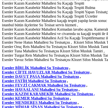
Esenler Kazım Karabekir Mahallesi Su Kaçağı Tespiti
Esenler Kazım Karabekir Mahallesi Su Kaçağı Tespiti Bulma
Esenler Kazım Karabekir Mahallesi Su Kaçağı Tespiti Yapan Tesisatç
Esenler Kazım Karabekir Mahallesi Su Kaçağı Tespiti Ücretler
Esenler Kazım Karabekir Mahallesi kaçağı tespiti yapılıp kesin sonuc 
istanbul bütün ilçelerine Su Tesisat servis hizmeti ,
Esenler Kazım Karabekir Mahallesi Kırmadan lavabo açma. Kameralı 
Esenler Kazım Karabekir Mahallesi ve civarında su kaçaği tespiti ile 
Esenler Kazım Karabekir Mahallesi Acil Su Kaçağı Tespitifirmamız ile
Esenler Nene Hatun Mahallesi Su Tesisatçısı , Klozet Sifon Musluk Tamir
Esenler Oruç Reis Mahallesi Su Tesisatçısı Klozet Sifon Musluk Tamir
Esenler Tuna Mahallesi Su Tesisatçısı Klozet Sifon Musluk Tamiri ,
Esenler Turgut Reis Mahallesi Su Tesisatçısı Klozet Sifon Musluk Tam
Esenler Yavuz Selim Mahallesi Su Tesisatçısı Klozet Sifon Musluk Ta
Esenler BİRLİK Mahallesi Su Tesisatçısı
,
Esenler ÇİFTE HAVUZLAR Mahallesi Su Tesisatçısı
,
Esenler DAVUT PAŞA Mahallesi Su Tesisatçısı
,
Esenler FATİH Mahallesi Su Tesisatçısı
,
Esenler FEVZİ ÇAKMAK Mahallesi Su Tesisatçısı
,
Esenler HAVAALANI Mahallesi Su Tesisatçısı
,
Esenler KAZIM KARABEKİR Mahallesi Su Tesisatçısı ,
Esenler KEMER Mahallesi Su Tesisatçısı
,
Esenler MENDERES Mahallesi Su Tesisatçısı
,
Esenler MİMAR SİNAN Mahallesi Su Tesisatçısı
,