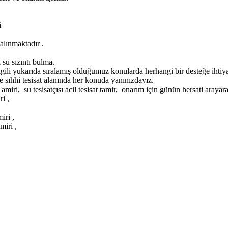
i
alınmaktadır .
su sızıntı bulma.
ilgili yukarıda sıralamış olduğumuz konularda herhangi bir desteğe ihti
 sıhhi tesisat alanında her konuda yanınızdayız.
i, su tesisatçısı acil tesisat tamir, onarım için günün hersati arayarak
i ,
iri ,
miri ,