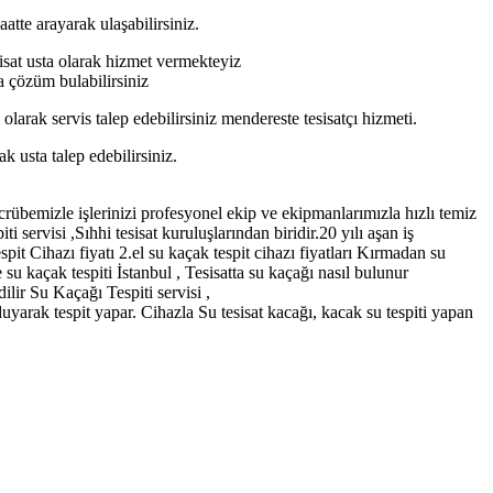
atte arayarak ulaşabilirsiniz.
isat usta olarak hizmet vermekteyiz
a çözüm bulabilirsiniz
arak servis talep edebilirsiniz mendereste tesisatçı hizmeti.
 usta talep edebilirsiniz.
rübemizle işlerinizi profesyonel ekip ve ekipmanlarımızla hızlı temiz
ervisi ,Sıhhi tesisat kuruluşlarından biridir.20 yılı aşan iş
it Cihazı fiyatı 2.el su kaçak tespit cihazı fiyatları Kırmadan su
su kaçak tespiti İstanbul , Tesisatta su kaçağı nasıl bulunur
dilir Su Kaçağı Tespiti servisi ,
uyarak tespit yapar. Cihazla Su tesisat kacağı, kacak su tespiti yapan