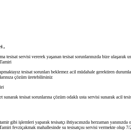
i ,
tesisat servisi vererek yaşanan tesisat sorunlarınızda bize ulaşarak usta
 Tamiri
i yapmaktayız tesisat sorunları beklemez acil müdahale gerektiren durum
larınıza çözüm üretebilirsiniz
ri
 sunarak tesisat sorunlarına çözüm odaklı usta servisi sunarak acil tesisa
 tamir gibi işlemleri yaparak tesisatçı ihtiyacınızda herzaman yanınızda o
miri fevziçakmak mahallesinde su tesisatçısı servisi vermekte olup 7/24