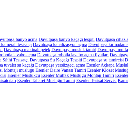
vutpaşa banyo açma
Davutpaşa banyo kaçağı tespiti
Davutpaşa cihazla
kameralı tesisatçı
Davutpaşa kanalizasyon açma
Davutpaşa kırmadan s
ma
Davutpaşa makinalı petek
Davutpaşa musluk tamiri
Davutpaşa mutf
robotla lavabo açma
Davutpaşa robotla lavabo açma fiyatları
Davutpaşa
 Sıhhi Tesisatçı
Davutpaşa Su Kaçağı Tespiti
Davutpaşa su tamircisi
D
a tuvalet su kaçağı
Davutpaşa yersüzgeci açma
Esenler Açkapa Musluk
sı Montajı muslugu
Esenler Daire Vanası Tamiri
Esenler Klozet Muslu
cisi
Esenler Muslukcu
Esenler Mutfak Musluğu Montajı Tamiri
Esenle
isatçıları
Esenler Taharet Musluğu Tamiri
Esenler Tesisat Servisi
Kame