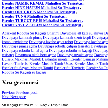
Esenler NAMIK KEMAL Mahallesi Su Tesisatçısı
,
Esenler NİNE HATUN Mahallesi Su Tesisatçısı
,
Esenler ORUÇREİS Mahallesi Su Tesisatçısı
,
Esenler TUNA Mahallesi Su Tesisatçısı
,
Esenler TURGUT REİS Mahallesi Su Tesisatçısı ,
Esenler YAVUZ SELİM Mahallesi Su Tesisatçısı
,
Acarkent Robotla Su Kaçağı Onarımı
Davutpaşa alt kata su akıyor
Da
Davutpaşa kameralı pimaş
Davutpaşa kameralı sızntı tespit
Davutpaşa 
kombi temizleme
Davutpaşa lavabo açıcı robot
Davutpaşa lavabo aç
Davutpaşa pimaş açma
Davutpaşa robotla çalışan tesisatçı
Davutpaşa 
Davutpaşa robotlu kanal açma
Davutpaşa robotlu su kaçağı
Davutpaşa
tesisatçı
Davutpaşa tıkalı boru açma
Davutpaşa tuvalet açma
Davutpaş
Bulaşık Makinası Musluk Bağlantısı montajı
Esenler Çamaşır Makina
Lavabo Tamircisi
Esenler Musluk Tamir Ustası
Esenler Musluk Tamir
Esenler Su Sayacı Montajı Tamiri
Esenler Su Tamircisi
Esenler Su Tes
Robotla Su Kaçağı
su kaçağı
Yazı gezinmesi
Previous
Previous post:
Next
Next post:
Su Kaçağı Bulma ve Su Kaçak Tespit Etme