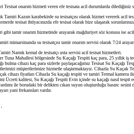
Tesisat onarım hizmeti veren efe tesisata acil durumlarda dilediğiniz sa
Tamiri Kazım karabekirde su tesisatçısı olarak hizmet vererek acil tes
rde tesisat ihtiyacınızda efe tesisat olarak bize ulaşarak sorunlarınız
gibi tamir onarım hizmetinde arayarak mağduriyet söz konusu ise acil ol
i mimarsinanda su tesisatçısı tamir onarım servisi olarak 7/24 arayarak
ri Namık kemal de tesisatçı usta servisi acil tesisat hizmetleri.
Tuna Mahallesi bölgesinde Su Kaçağı Tespiti kaç para, 25 yıllık iş tec
bulma cihazı kaç para sizlerle paylaşacağımız Tesisat Su Kaçağı Tespiti s
lerimizi müşterilerimize hizmetle ulaştırmaktayız. Cihazla Su Kaçak Tesp
ak cihazı fiyatları Cihazla Su kaçağı tespiti ve tamiri Termal kamera ile 
imi Ücreti kalitesi, Su Kaçağı Tespiti Evin içinde su kaçağı nasıl tespit e
ardımı ile borudaki bir delikten cıkan suyun oluşturduğu basınc sesini d
arı yani frekansları vardır.
 ,