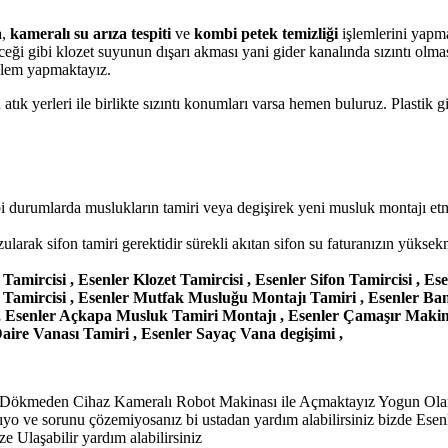
a
,
kameralı su arıza tespiti
ve
kombi petek temizliği
işlemlerini yapm
eceği gibi klozet suyunun dışarı akması yani gider kanalında sızıntı olmas
özlem yapmaktayız.
ık yerleri ile birlikte sızıntı konumları varsa hemen buluruz. Plastik gide
gibi durumlarda muslukların tamiri veya degişirek yeni musluk montajı 
ularak sifon tamiri gerektidir sürekli akıtan sifon su faturanızın yüksekm
k Tamircisi , Esenler Klozet Tamircisi , Esenler Sifon Tamircisi , 
bo Tamircisi , Esenler Mutfak Musluğu Montajı Tamiri , Esenler B
, Esenler Açkapa Musluk Tamiri Montajı , Esenler Çamaşır Makin
Daire Vanası Tamiri , Esenler Sayaç Vana degişimi ,
n Dökmeden Cihaz Kameralı Robot Makinası ile Açmaktayız Yogun Olara
ıyo ve sorunu çözemiyosanız bi ustadan yardım alabilirsiniz bizde Ese
 Ulaşabilir yardım alabilirsiniz