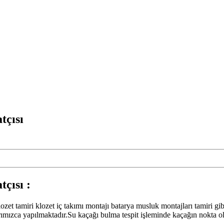
tçısı
çısı :
zet tamiri klozet iç takımı montajı batarya musluk montajları tamiri gibi 
mızca yapılmaktadır.Su kaçağı bulma tespit işleminde kaçağın nokta olar