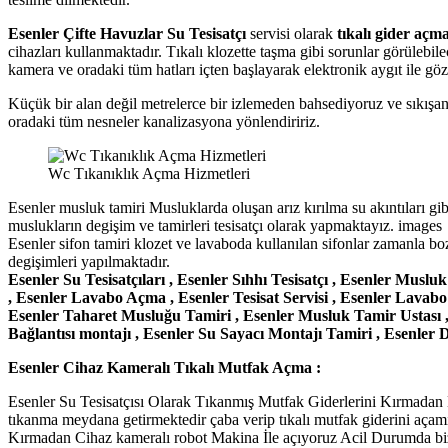
Esenler Çifte Havuzlar Su Tesisatçı
servisi olarak
tıkalı gider açm
cihazları kullanmaktadır. Tıkalı klozette taşma gibi sorunlar görülebil
kamera ve oradaki tüm hatları içten başlayarak elektronik aygıt ile g
Küçük bir alan değil metrelerce bir izlemeden bahsediyoruz ve sıkışan at
oradaki tüm nesneler kanalizasyona yönlendiririz.
Wc Tıkanıklık Açma Hizmetleri
Esenler musluk tamiri Musluklarda oluşan arız kırılma su akıntıları 
muslukların degişim ve tamirleri tesisatçı olarak yapmaktayız. images
Esenler sifon tamiri klozet ve lavaboda kullanılan sifonlar zamanla boz
degişimleri yapılmaktadır.
Esenler Su Tesisatçıları , Esenler Sıhhı Tesisatçı , Esenler Muslu
, Esenler Lavabo Açma , Esenler Tesisat Servisi , Esenler Lava
Esenler Taharet Musluğu Tamiri , Esenler Musluk Tamir Ustası 
Bağlantısı montajı , Esenler Su Sayacı Montajı Tamiri , Esenler 
Esenler Cihaz Kameralı Tıkalı Mutfak Açma :
Esenler Su Tesisatçısı Olarak Tıkanmış Mutfak Giderlerini Kırmada
tıkanma meydana getirmektedir çaba verip tıkalı mutfak giderini açam
Kırmadan Cihaz kameralı robot Makina İle açıyoruz Acil Durumda bize