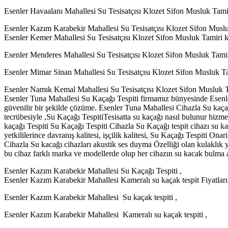
Esenler Havaalanı Mahallesi Su Tesisatçısı Klozet Sifon Musluk Tamiri 
Esenler Kazım Karabekir Mahallesi Su Tesisatçısı Klozet Sifon Musluk 
Esenler Kemer Mahallesi Su Tesisatçısı Klozet Sifon Musluk Tamiri keme
Esenler Menderes Mahallesi Su Tesisatçısı Klozet Sifon Musluk Tamiri 
Esenler Mimar Sinan Mahallesi Su Tesisatçısı Klozet Sifon Musluk Tamir
Esenler Namık Kemal Mahallesi Su Tesisatçısı Klozet Sifon Musluk Tami
Esenler Tuna Mahallesi Su Kaçağı Tespiti firmamız bünyesinde Esenler 
güvenilir bir şekilde çözüme. Esenler Tuna Mahallesi Cihazla Su kaçağı 
tecrübesiyle ,Su Kaçağı TespitiTesisatta su kaçağı nasıl bulunur hizmet
kaçağı Tespiti Su Kaçağı Tespiti Cihazla Su Kaçağı tespit cihazı su kaç
yetkililerince davranış kalitesi, işçilik kalitesi, Su Kaçağı Tespiti Onar
Cihazla Su kacağı cihazları akustik ses duyma Özelliği olan kulaklık y
bu cihaz farklı marka ve modellerde olup her cihazın su kacak bulma ay
Esenler Kazım Karabekir Mahallesi Su Kaçağı Tespiti ,
Esenler Kazım Karabekir Mahallesi Kameralı su kaçak tespit Fiyatları
Esenler Kazım Karabekir Mahallesi Su kaçak tespiti ,
Esenler Kazım Karabekir Mahallesi Kameralı su kaçak tespiti ,