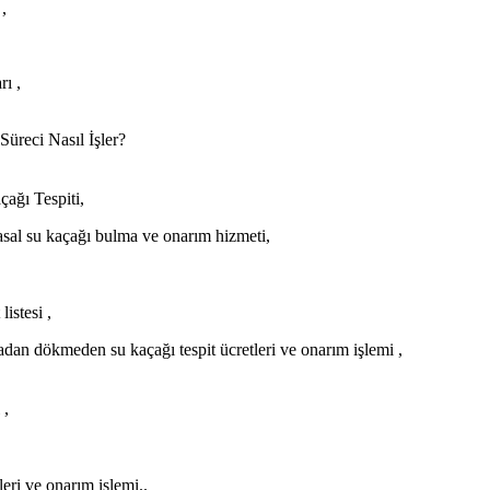
,
rı ,
üreci Nasıl İşler?
ağı Tespiti,
sal su kaçağı bulma ve onarım hizmeti,
istesi ,
dan dökmeden su kaçağı tespit ücretleri ve onarım işlemi ,
 ,
eri ve onarım işlemi..