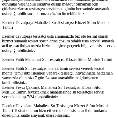
durumlar yaşanabilir sıkntıya düşüp mağdur olmamak için
çiftehavuzlar su tesisatçısı servisimizi günün her satinde arayarak
usta çağırabilir sorunlarınıza çözüm üretebilirsiniz
Esenler Davutpaşa Mahallesi Su Tesisatçısı Klozet Sifon Musluk
Tamiri
Esenler davutpaşa tesisatçı usta aramanızda biz efe tesisat olarak
hizmet sunarak tesisat sorunlarına çözüm odaklı usta servisi sunarak
acil tesisat ihtiyacınızda bizim iletişime geçerek bilgi ve tesisat servis
usta çağırabilirsiniz.
Esenler Fatih Mahallesi Su Tesisatçısı Klozet Sifon Musluk Tamiri
Esenler Fatih Su Tesisatçısı olarak tamir servisi vererek tesisat
montaj tamir gibi işlemleri yaparak tesisatçı ihtiyacınızda herzaman
yanınızda olup bizi 7 gün 24 saat arayabilir mağduriyetten
kurtlabilirsiniz.
Esenler Fevzi Çakmak Mahallesi Su Tesisatçısı Klozet Sifon
Musluk Tamiri fevziçakmak mahallesinde su tesisatçısı servisi
vermekte olup 7/24 ulaşabilirsiniz
Esenler Havaalanı Mahallesi Su Tesisatçısı Klozet Sifon Musluk
Tamiri Tesisat onarım hizmeti veren efe tesisata acil durumlarda
dilediğiniz saatte arayarak ulaşabilirsiniz.