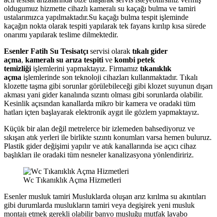
oldugumuz hizmette cihazlı kameralı su kaçağı bulma ve tamiri
ustalarımızca yapılmaktadır.Su kaçağı bulma tespit işleminde
kaçağın nokta olarak tespiti yapılarak tek fayans kırılıp kısa sürede
onarımı yapılarak teslime dilmektedir.
Esenler Fatih Su Tesisatçı
servisi olarak
tıkalı gider
açma
,
kameralı su arıza tespiti
ve
kombi petek
temizliği
işlemlerini yapmaktayız. Firmamız
tıkanıklık
açma
işlemlerinde son teknoloji cihazları kullanmaktadır. Tıkalı
klozette taşma gibi sorunlar görülebileceği gibi klozet suyunun dışarı
akması yani gider kanalında sızıntı olması gibi sorunlarda olabilir.
Kesinlik açısından kanallarda mikro bir kamera ve oradaki tüm
hatları içten başlayarak elektronik aygıt ile gözlem yapmaktayız.
Küçük bir alan değil metrelerce bir izlemeden bahsediyoruz ve
sıkışan atık yerleri ile birlikte sızıntı konumları varsa hemen buluruz.
Plastik gider değişimi yapılır ve atık kanallarında ise açıcı cihaz
başlıkları ile oradaki tüm nesneler kanalizasyona yönlendiririz.
Wc Tıkanıklık Açma Hizmetleri
Esenler musluk tamiri Musluklarda oluşan arız kırılma su akıntıları
gibi durumlarda muslukların tamiri veya degişirek yeni musluk
montajı etmek gerekli olabilir banyo musluğu mutfak lavabo