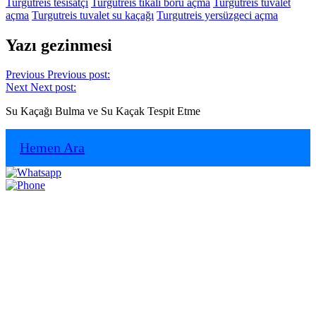
Turgutreis tesisatçı
Turgutreis tıkalı boru açma
Turgutreis tuvalet
açma
Turgutreis tuvalet su kaçağı
Turgutreis yersüzgeci açma
Yazı gezinmesi
Previous
Previous post:
Next
Next post:
Su Kaçağı Bulma ve Su Kaçak Tespit Etme
Hemen Ara