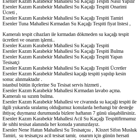
Esenler Kazım Karabekir Mahallesi Su Kaçağı Tespiti Nasil Yapilir
Esenler Kazım Karabekir Mahallesi Su Kaçağı Tespiti Onarimi
Ücreti ,
Esenler Kazım Karabekir Mahallesi Su Kaçağı Tespiti Tamiri
Esenler Tuna Mahallesi Kırmadan Su Kaçağı Tespiti fiyat listesi ,
Kameralı tespit cihazları ile kırmadan dökmeden su kaçağı tespit
ücretleri ve onarım işlemi..
Esenler Kazım Karabekir Mahallesi Su Kaçağı Tespiti
Esenler Kazım Karabekir Mahallesi Su Kaçağı Tespiti Bulma
Esenler Kazım Karabekir Mahallesi Su Kaçağı Tespiti Yapan
Tesisatçi
Esenler Kazım Karabekir Mahallesi Su Kaçağı Tespiti Ücretler
Esenler Kazım Karabekir Mahallesi kaçağı tespiti yapılıp kesin
sonuc alınmaktadır .
istanbul bütün ilçelerine Su Tesisat servis hizmeti ,
Esenler Kazım Karabekir Mahallesi Kırmadan lavabo açma.
Kameralı su sızıntı bulma.
Esenler Kazım Karabekir Mahallesi ve civarında su kaçaği tespiti ile
ilgili yukarıda sıralamış olduğumuz konularda herhangi bir desteğe
ihtiyaç duymanız durumunda bizlere haftanın 7 günü ulaşabilirsiniz.
Esenler Kazım Karabekir Mahallesi Acil Su Kaçağı Tespitifirmamız
ile sıhhi tesisat alanında her konuda yanınızdayız.
Esenler Nene Hatun Mahallesi Su Tesisatçısı , Klozet Sifon Musluk
Tamiri, su tesisatçısı acil tesisat tamir, onarım için günün hersati