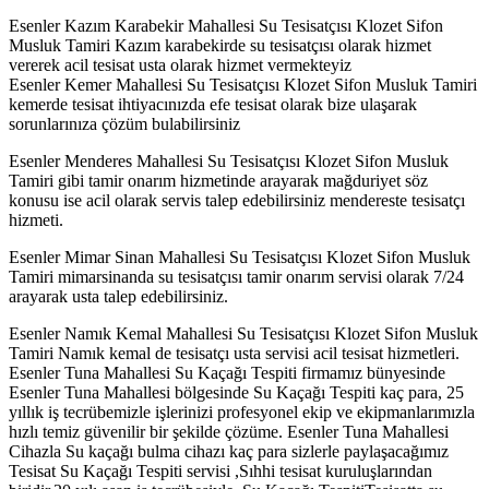
Esenler Kazım Karabekir Mahallesi Su Tesisatçısı Klozet Sifon
Musluk Tamiri Kazım karabekirde su tesisatçısı olarak hizmet
vererek acil tesisat usta olarak hizmet vermekteyiz
Esenler Kemer Mahallesi Su Tesisatçısı Klozet Sifon Musluk Tamiri
kemerde tesisat ihtiyacınızda efe tesisat olarak bize ulaşarak
sorunlarınıza çözüm bulabilirsiniz
Esenler Menderes Mahallesi Su Tesisatçısı Klozet Sifon Musluk
Tamiri gibi tamir onarım hizmetinde arayarak mağduriyet söz
konusu ise acil olarak servis talep edebilirsiniz mendereste tesisatçı
hizmeti.
Esenler Mimar Sinan Mahallesi Su Tesisatçısı Klozet Sifon Musluk
Tamiri mimarsinanda su tesisatçısı tamir onarım servisi olarak 7/24
arayarak usta talep edebilirsiniz.
Esenler Namık Kemal Mahallesi Su Tesisatçısı Klozet Sifon Musluk
Tamiri Namık kemal de tesisatçı usta servisi acil tesisat hizmetleri.
Esenler Tuna Mahallesi Su Kaçağı Tespiti firmamız bünyesinde
Esenler Tuna Mahallesi bölgesinde Su Kaçağı Tespiti kaç para, 25
yıllık iş tecrübemizle işlerinizi profesyonel ekip ve ekipmanlarımızla
hızlı temiz güvenilir bir şekilde çözüme. Esenler Tuna Mahallesi
Cihazla Su kaçağı bulma cihazı kaç para sizlerle paylaşacağımız
Tesisat Su Kaçağı Tespiti servisi ,Sıhhi tesisat kuruluşlarından