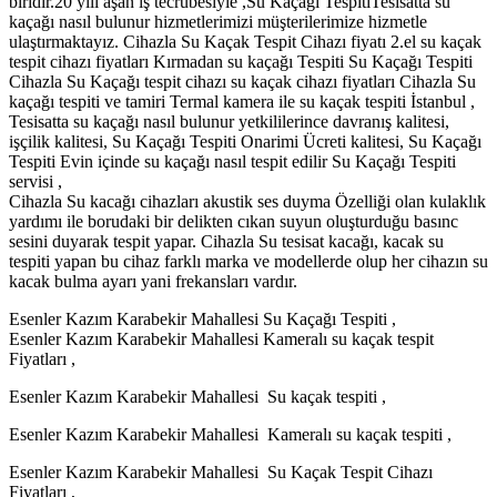
biridir.20 yılı aşan iş tecrübesiyle ,Su Kaçağı TespitiTesisatta su
kaçağı nasıl bulunur hizmetlerimizi müşterilerimize hizmetle
ulaştırmaktayız. Cihazla Su Kaçak Tespit Cihazı fiyatı 2.el su kaçak
tespit cihazı fiyatları Kırmadan su kaçağı Tespiti Su Kaçağı Tespiti
Cihazla Su Kaçağı tespit cihazı su kaçak cihazı fiyatları Cihazla Su
kaçağı tespiti ve tamiri Termal kamera ile su kaçak tespiti İstanbul ,
Tesisatta su kaçağı nasıl bulunur yetkililerince davranış kalitesi,
işçilik kalitesi, Su Kaçağı Tespiti Onarimi Ücreti kalitesi, Su Kaçağı
Tespiti Evin içinde su kaçağı nasıl tespit edilir Su Kaçağı Tespiti
servisi ,
Cihazla Su kacağı cihazları akustik ses duyma Özelliği olan kulaklık
yardımı ile borudaki bir delikten cıkan suyun oluşturduğu basınc
sesini duyarak tespit yapar. Cihazla Su tesisat kacağı, kacak su
tespiti yapan bu cihaz farklı marka ve modellerde olup her cihazın su
kacak bulma ayarı yani frekansları vardır.
Esenler Kazım Karabekir Mahallesi Su Kaçağı Tespiti ,
Esenler Kazım Karabekir Mahallesi Kameralı su kaçak tespit
Fiyatları ,
Esenler Kazım Karabekir Mahallesi Su kaçak tespiti ,
Esenler Kazım Karabekir Mahallesi Kameralı su kaçak tespiti ,
Esenler Kazım Karabekir Mahallesi Su Kaçak Tespit Cihazı
Fiyatları ,