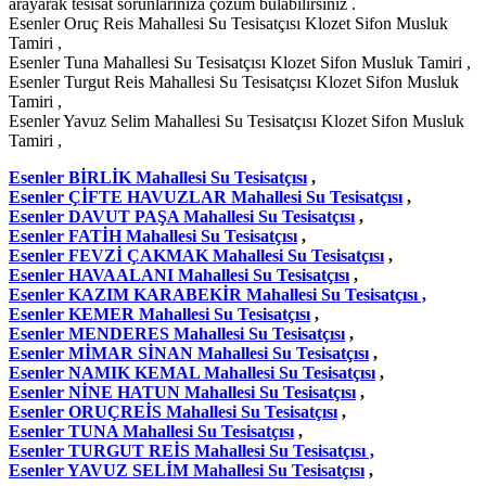
arayarak tesisat sorunlarınıza çözüm bulabilirsiniz .
Esenler Oruç Reis Mahallesi Su Tesisatçısı Klozet Sifon Musluk
Tamiri ,
Esenler Tuna Mahallesi Su Tesisatçısı Klozet Sifon Musluk Tamiri ,
Esenler Turgut Reis Mahallesi Su Tesisatçısı Klozet Sifon Musluk
Tamiri ,
Esenler Yavuz Selim Mahallesi Su Tesisatçısı Klozet Sifon Musluk
Tamiri ,
Esenler BİRLİK Mahallesi Su Tesisatçısı
,
Esenler ÇİFTE HAVUZLAR Mahallesi Su Tesisatçısı
,
Esenler DAVUT PAŞA Mahallesi Su Tesisatçısı
,
Esenler FATİH Mahallesi Su Tesisatçısı
,
Esenler FEVZİ ÇAKMAK Mahallesi Su Tesisatçısı
,
Esenler HAVAALANI Mahallesi Su Tesisatçısı
,
Esenler KAZIM KARABEKİR Mahallesi Su Tesisatçısı ,
Esenler KEMER Mahallesi Su Tesisatçısı
,
Esenler MENDERES Mahallesi Su Tesisatçısı
,
Esenler MİMAR SİNAN Mahallesi Su Tesisatçısı
,
Esenler NAMIK KEMAL Mahallesi Su Tesisatçısı
,
Esenler NİNE HATUN Mahallesi Su Tesisatçısı
,
Esenler ORUÇREİS Mahallesi Su Tesisatçısı
,
Esenler TUNA Mahallesi Su Tesisatçısı
,
Esenler TURGUT REİS Mahallesi Su Tesisatçısı ,
Esenler YAVUZ SELİM Mahallesi Su Tesisatçısı
,