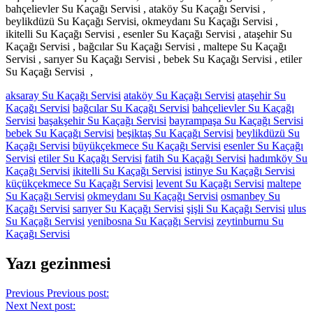
bahçelievler Su Kaçağı Servisi , ataköy Su Kaçağı Servisi ,
beylikdüzü Su Kaçağı Servisi, okmeydanı Su Kaçağı Servisi ,
ikitelli Su Kaçağı Servisi , esenler Su Kaçağı Servisi , ataşehir Su
Kaçağı Servisi , bağcılar Su Kaçağı Servisi , maltepe Su Kaçağı
Servisi , sarıyer Su Kaçağı Servisi , bebek Su Kaçağı Servisi , etiler
Su Kaçağı Servisi ,
aksaray Su Kaçağı Servisi
ataköy Su Kaçağı Servisi
ataşehir Su
Kaçağı Servisi
bağcılar Su Kaçağı Servisi
bahçelievler Su Kaçağı
Servisi
başakşehir Su Kaçağı Servisi
bayrampaşa Su Kaçağı Servisi
bebek Su Kaçağı Servisi
beşiktaş Su Kaçağı Servisi
beylikdüzü Su
Kaçağı Servisi
büyükçekmece Su Kaçağı Servisi
esenler Su Kaçağı
Servisi
etiler Su Kaçağı Servisi
fatih Su Kaçağı Servisi
hadımköy Su
Kaçağı Servisi
ikitelli Su Kaçağı Servisi
istinye Su Kaçağı Servisi
küçükçekmece Su Kaçağı Servisi
levent Su Kaçağı Servisi
maltepe
Su Kaçağı Servisi
okmeydanı Su Kaçağı Servisi
osmanbey Su
Kaçağı Servisi
sarıyer Su Kaçağı Servisi
şişli Su Kaçağı Servisi
ulus
Su Kaçağı Servisi
yenibosna Su Kaçağı Servisi
zeytinburnu Su
Kaçağı Servisi
Yazı gezinmesi
Previous
Previous post:
Next
Next post: