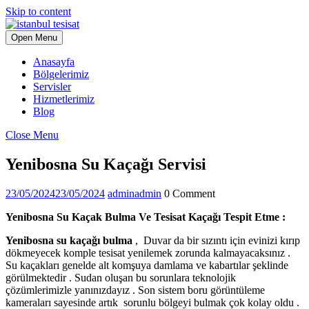
Skip to content
Open Menu
Anasayfa
Bölgelerimiz
Servisler
Hizmetlerimiz
Blog
Close Menu
Yenibosna Su Kaçağı Servisi
23/05/2024
23/05/2024
admin
admin
0 Comment
Yenibosna Su Kaçak Bulma Ve Tesisat Kaçağı Tespit Etme :
Yenibosna su kaçağı bulma
, Duvar da bir sızıntı için evinizi kırıp
dökmeyecek komple tesisat yenilemek zorunda kalmayacaksınız .
Su kaçakları genelde alt komşuya damlama ve kabartılar şeklinde
görülmektedir . Sudan oluşan bu sorunlara teknolojik
çözümlerimizle yanınızdayız . Son sistem boru görüntüleme
kameraları sayesinde artık sorunlu bölgeyi bulmak çok kolay oldu .