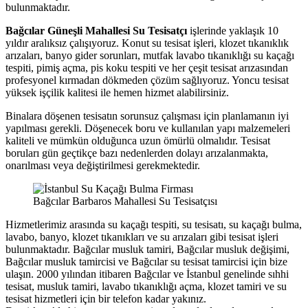
bulunmaktadır.
Bağcılar Güneşli Mahallesi Su Tesisatçı
işlerinde yaklaşık 10
yıldır aralıksız çalışıyoruz. Konut su tesisat işleri, klozet tıkanıklık
arızaları, banyo gider sorunları, mutfak lavabo tıkanıklığı su kaçağı
tespiti, pimiş açma, pis koku tespiti ve her çeşit tesisat arızasından
profesyonel kırmadan dökmeden çözüm sağlıyoruz. Yoncu tesisat
yüksek işçilik kalitesi ile hemen hizmet alabilirsiniz.
Binalara döşenen tesisatın sorunsuz çalışması için planlamanın iyi
yapılması gerekli. Döşenecek boru ve kullanılan yapı malzemeleri
kaliteli ve mümkün olduğunca uzun ömürlü olmalıdır. Tesisat
boruları gün geçtikçe bazı nedenlerden dolayı arızalanmakta,
onarılması veya değiştirilmesi gerekmektedir.
Bağcılar Barbaros Mahallesi Su Tesisatçısı
Hizmetlerimiz arasında su kaçağı tespiti, su tesisatı, su kaçağı bulma,
lavabo, banyo, klozet tıkanıkları ve su arızaları gibi tesisat işleri
bulunmaktadır. Bağcılar musluk tamiri, Bağcılar musluk değişimi,
Bağcılar musluk tamircisi ve Bağcılar su tesisat tamircisi için bize
ulaşın. 2000 yılından itibaren Bağcılar ve İstanbul genelinde sıhhi
tesisat, musluk tamiri, lavabo tıkanıklığı açma, klozet tamiri ve su
tesisat hizmetleri için bir telefon kadar yakınız.