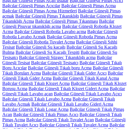
Bağcılar Güneşli Pimaş Açan ustalar
Bağcılar Güneşli Pimaş Açıcı
Bağcılar Güneşli Pimaş Açıcılar
Bağcılar Güneşli Pimaş Açma
Bağcılar Güneşli Pimaş Açma Hizmetleri
Bağcılar Güneşli Pimaş
açmak
Bağcılar Güneşli Pimaş Tıkanıklığı
Bağcılar Güneşli Pimaş
Tıkanıklığı Açma
Bağcılar Güneşli Pimaş Tıkanması
Bağcılar
Güneşli Pisuvar tıkanıklığı açma
Bağcılar Güneşli Robotla Klozet
Açma
Bağcılar Güneşli Robotla Lavabo açma
Bağcılar Güneşli
Robotla Lavabo Açmak
Bağcılar Güneşli Robotla Pimaş Açma
Bağcılar Güneşli Robotla Tuvalet Açma
Bağcılar Güneşli Sıhhi
Tesisat
Bağcılar Güneşli Su kaçağı
Bağcılar Güneşli Su Kaçağı
Bulma
Bağcılar Güneşli Su Kaçağı Tespiti
Bağcılar Güneşli Su
Tesisatçı
Bağcılar Güneşli Süzgeç Tıkanıklığı açma
Bağcılar
Güneşli Tesisat
Bağcılar Güneşli Tesisatçı
Bağcılar Güneşli Tıkalı
Boru Açıcılar
Bağcılar Güneşli Tıkalı boru Açma
Bağcılar Güneşli
Tıkalı Boruları Açma
Bağcılar Güneşli Tıkalı Gider Açıcı
Bağcılar
Güneşli Tıkalı Gider Açma
Bağcılar Güneşli Tıkalı Kanal Açma
Bağcılar Güneşli Tıkalı Klozet Açma
Bağcılar Güneşli Tıkalı Klozet
Borusu Açma
Bağcılar Güneşli Tıkalı Klozet Gideri Açma
Bağcılar
Güneşli Tıkalı Lavabo açan
Bağcılar Güneşli Tıkalı Lavabo Açıcı
Bağcılar Güneşli Tıkalı Lavabo Açma
Bağcılar Güneşli Tıkalı
Lavabo Açmak
Bağcılar Güneşli Tıkalı Lavabo Gideri Açma
Bağcılar Güneşli Tıkalı Logar Açma
Bağcılar Güneşli Tıkalı Pimaş
Açan
Bağcılar Güneşli Tıkalı Pimaş Açıcı
Bağcılar Güneşli Tıkalı
Pimaş Açma
Bağcılar Güneşli Tıkalı Tuvalet Açan
Bağcılar Güneşli
Tıkalı Tuvalet Açıcı
Bağcılar Güneşli Tıkalı Tuvalet Açma
Bağcılar