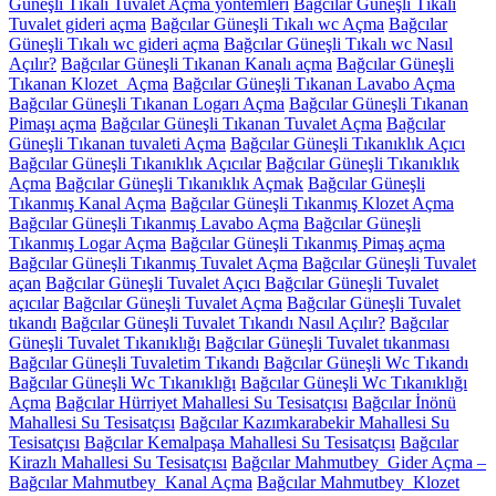
Güneşli Tıkalı Tuvalet Açma yöntemleri
Bağcılar Güneşli Tıkalı
Tuvalet gideri açma
Bağcılar Güneşli Tıkalı wc Açma
Bağcılar
Güneşli Tıkalı wc gideri açma
Bağcılar Güneşli Tıkalı wc Nasıl
Açılır?
Bağcılar Güneşli Tıkanan Kanalı açma
Bağcılar Güneşli
Tıkanan Klozet Açma
Bağcılar Güneşli Tıkanan Lavabo Açma
Bağcılar Güneşli Tıkanan Logarı Açma
Bağcılar Güneşli Tıkanan
Pimaşı açma
Bağcılar Güneşli Tıkanan Tuvalet Açma
Bağcılar
Güneşli Tıkanan tuvaleti Açma
Bağcılar Güneşli Tıkanıklık Açıcı
Bağcılar Güneşli Tıkanıklık Açıcılar
Bağcılar Güneşli Tıkanıklık
Açma
Bağcılar Güneşli Tıkanıklık Açmak
Bağcılar Güneşli
Tıkanmış Kanal Açma
Bağcılar Güneşli Tıkanmış Klozet Açma
Bağcılar Güneşli Tıkanmış Lavabo Açma
Bağcılar Güneşli
Tıkanmış Logar Açma
Bağcılar Güneşli Tıkanmış Pimaş açma
Bağcılar Güneşli Tıkanmış Tuvalet Açma
Bağcılar Güneşli Tuvalet
açan
Bağcılar Güneşli Tuvalet Açıcı
Bağcılar Güneşli Tuvalet
açıcılar
Bağcılar Güneşli Tuvalet Açma
Bağcılar Güneşli Tuvalet
tıkandı
Bağcılar Güneşli Tuvalet Tıkandı Nasıl Açılır?
Bağcılar
Güneşli Tuvalet Tıkanıklığı
Bağcılar Güneşli Tuvalet tıkanması
Bağcılar Güneşli Tuvaletim Tıkandı
Bağcılar Güneşli Wc Tıkandı
Bağcılar Güneşli Wc Tıkanıklığı
Bağcılar Güneşli Wc Tıkanıklığı
Açma
Bağcılar Hürriyet Mahallesi Su Tesisatçısı
Bağcılar İnönü
Mahallesi Su Tesisatçısı
Bağcılar Kazımkarabekir Mahallesi Su
Tesisatçısı
Bağcılar Kemalpaşa Mahallesi Su Tesisatçısı
Bağcılar
Kirazlı Mahallesi Su Tesisatçısı
Bağcılar Mahmutbey Gider Açma –
Bağcılar Mahmutbey Kanal Açma
Bağcılar Mahmutbey Klozet