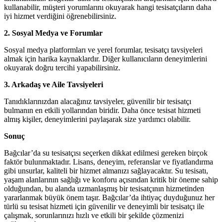
kullanabilir, müşteri yorumlarını okuyarak hangi tesisatçıların daha
iyi hizmet verdiğini öğrenebilirsiniz.
2. Sosyal Medya ve Forumlar
Sosyal medya platformları ve yerel forumlar, tesisatçı tavsiyeleri
almak için harika kaynaklardır. Diğer kullanıcıların deneyimlerini
okuyarak doğru tercihi yapabilirsiniz.
3. Arkadaş ve Aile Tavsiyeleri
Tanıdıklarınızdan alacağınız tavsiyeler, güvenilir bir tesisatçı
bulmanın en etkili yollarından biridir. Daha önce tesisat hizmeti
almış kişiler, deneyimlerini paylaşarak size yardımcı olabilir.
Sonuç
Bağcılar’da su tesisatçısı seçerken dikkat edilmesi gereken birçok
faktör bulunmaktadır. Lisans, deneyim, referanslar ve fiyatlandırma
gibi unsurlar, kaliteli bir hizmet almanızı sağlayacaktır. Su tesisatı,
yaşam alanlarının sağlığı ve konforu açısından kritik bir öneme sahip
olduğundan, bu alanda uzmanlaşmış bir tesisatçının hizmetinden
yararlanmak büyük önem taşır. Bağcılar’da ihtiyaç duyduğunuz her
türlü su tesisat hizmeti için güvenilir ve deneyimli bir tesisatçı ile
çalışmak, sorunlarınızı hızlı ve etkili bir şekilde çözmenizi