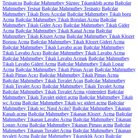
Tesisatçısı
Bağcılar Mahmutbey Süzgeç Tıkanıklığı açma
Bağcılar
Mahmutbey Tesisat
Bağcılar Mahmutbey Tesisatçı
Bağcılar
Mahmutbey Tıkalı Boru Açıcılar
Bağcılar Mahmutbey Tıkalı boru
Açma
Bağcılar Mahmutbey Tıkalı Boruları Açma
Bağcılar
Mahmutbey Tıkalı Gider Açıcı
Bağcılar Mahmutbey Tıkalı Gider
Açma
Bağcılar Mahmutbey Tıkalı Kanal Açma
Bağcılar
Mahmutbey Tıkalı Klozet Açma
Bağcılar Mahmutbey Tıkalı Klozet
Borusu Açma
Bağcılar Mahmutbey Tıkalı Klozet Gideri Açma
Bağcılar Mahmutbey Tıkalı Lavabo açan
Bağcılar Mahmutbey
Tıkalı Lavabo Açıcı
Bağcılar Mahmutbey Tıkalı Lavabo Açma
Bağcılar Mahmutbey Tıkalı Lavabo Açmak
Bağcılar Mahmutbey
Tıkalı Lavabo Gideri Açma
Bağcılar Mahmutbey Tıkalı Logar
Açma
Bağcılar Mahmutbey Tıkalı Pimaş Açan
Bağcılar Mahmutbey
Tıkalı Pimaş Açıcı
Bağcılar Mahmutbey Tıkalı Pimaş Açma
Bağcılar Mahmutbey Tıkalı Tuvalet Açan
Bağcılar Mahmutbey
Tıkalı Tuvalet Açıcı
Bağcılar Mahmutbey Tıkalı Tuvalet Açma
Bağcılar Mahmutbey Tıkalı Tuvalet Açma yöntemleri
Bağcılar
Mahmutbey Tıkalı Tuvalet gideri açma
Bağcılar Mahmutbey Tıkalı
wc Açma
Bağcılar Mahmutbey Tıkalı wc gideri açma
Bağcılar
Mahmutbey Tıkalı wc Nasıl Açılır?
Bağcılar Mahmutbey Tıkanan
Kanalı açma
Bağcılar Mahmutbey Tıkanan Klozet Açma
Bağcılar
Mahmutbey Tıkanan Lavabo Açma
Bağcılar Mahmutbey Tıkanan
Logarı Açma
Bağcılar Mahmutbey Tıkanan Pimaşı açma
Bağcılar
Mahmutbey Tıkanan Tuvalet Açma
Bağcılar Mahmutbey Tıkanan
tuvaleti Açma
Bağcılar Mahmutbey Tıkanıklık Açıcı
Bağcılar