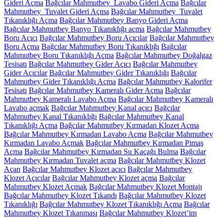
Gideri Açma
Bağcılar Mahmutbey Lavabo Gideri Açma
Bağcılar
Mahmutbey Tuvalet Gideri Açma
Bağcılar Mahmutbey Tuvalet
Tıkanıklığı Açma
Bağcılar Mahmutbey Banyo Gideri Açma
Bağcılar Mahmutbey Banyo Tıkanıklığı açma
Bağcılar Mahmutbey
Boru Açıcı
Bağcılar Mahmutbey Boru Açıcılar
Bağcılar Mahmutbey
Boru Açma
Bağcılar Mahmutbey Boru Tıkanıklığı
Bağcılar
Mahmutbey Boru Tıkanıklığı Açma
Bağcılar Mahmutbey Doğalgaz
Tesisatı
Bağcılar Mahmutbey Gider Açıcı
Bağcılar Mahmutbey
Gider Açıcılar
Bağcılar Mahmutbey Gider Tıkanıklığı
Bağcılar
Mahmutbey Gider Tıkanıklığı Açma
Bağcılar Mahmutbey Kalorifer
Tesisatı
Bağcılar Mahmutbey Kameralı Gider Açma
Bağcılar
Mahmutbey Kameralı Lavabo Açma
Bağcılar Mahmutbey Kameralı
Lavabo açmak
Bağcılar Mahmutbey Kanal açıcı
Bağcılar
Mahmutbey Kanal Tıkanıklığı
Bağcılar Mahmutbey Kanal
Tıkanıklığı Açma
Bağcılar Mahmutbey Kırmadan Klozet Açma
Bağcılar Mahmutbey Kırmadan Lavabo Açma
Bağcılar Mahmutbey
Kırmadan Lavabo Açmak
Bağcılar Mahmutbey Kırmadan Pimaş
Açma
Bağcılar Mahmutbey Kırmadan Su Kaçağı Bulma
Bağcılar
Mahmutbey Kırmadan Tuvalet açma
Bağcılar Mahmutbey Klozet
Açan
Bağcılar Mahmutbey Klozet açıcı
Bağcılar Mahmutbey
Klozet Açıcılar
Bağcılar Mahmutbey Klozet açma
Bağcılar
Mahmutbey Klozet Açmak
Bağcılar Mahmutbey Klozet Montajı
Bağcılar Mahmutbey Klozet Tıkandı
Bağcılar Mahmutbey Klozet
Tıkanıklığı
Bağcılar Mahmutbey Klozet Tıkanıklığı Açma
Bağcılar
Mahmutbey Klozet Tıkanması
Bağcılar Mahmutbey Klozet’im