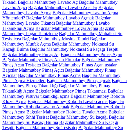
Tıkandı
Bağcılar Mahmutbey Lavabo Aç
Bağcılar Mahmutbey
Lavabo Açıcı
Bağcılar Mahmutbey Lavabo Açıcılar
Bağcılar
Mahmutbey Lavabo Açma
Bağcılar Mahmutbey Lavabo Açma
Yöntemleri?
Bağcılar Mahmutbey Lavabo Açmak
Bağcılar
Mahmutbey Lavabo Tıkandı
Bağcılar Mahmutbey Lavabo
Tıkanıklığı Açma
Bağcılar Mahmutbey Logar Açma
Bağcılar
Mahmutbey Logar Temizleme
Bağcılar Mahmutbey Mahallesi Su
Tesisatçısı
Bağcılar Mahmutbey Musluk Tamiri
Bağcılar
Mahmutbey Mutfak Açma
Bağcılar Mahmutbey Noktasal Su
Kaçağı Bulma
Bağcılar Mahmutbey Noktasal Su kaçağı Tespiti
Bağcılar Mahmutbey Pimaş Aç
Bağcılar Mahmutbey Pimaş Açan
Bağcılar Mahmutbey Pimaş Açan Firmalar
Bağcılar Mahmutbey
Pimaş Açan Tesisatçı
Bağcılar Mahmutbey Pimaş Açan ustalar
Bağcılar Mahmutbey Pimaş Açıcı
Bağcılar Mahmutbey Pimaş
Açıcılar
Bağcılar Mahmutbey Pimaş Açma
Bağcılar Mahmutbey
Pimaş Açma Hizmetleri
Bağcılar Mahmutbey Pimaş açmak
Bağcılar
Mahmutbey Pimaş Tıkanıklığı
Bağcılar Mahmutbey Pimaş
Tıkanıklığı Açma
Bağcılar Mahmutbey Pimaş Tıkanması
Bağcılar
Mahmutbey Pisuvar tıkanıklığı açma
Bağcılar Mahmutbey Robotla
Klozet Açma
Bağcılar Mahmutbey Robotla Lavabo açma
Bağcılar
Mahmutbey Robotla Lavabo Açmak
Bağcılar Mahmutbey Robotla
Pimaş Açma
Bağcılar Mahmutbey Robotla Tuvalet Açma
Bağcılar
Mahmutbey Sıhhi Tesisat
Bağcılar Mahmutbey Su kaçağı
Bağcılar
Mahmutbey Su Kaçağı Bulma
Bağcılar Mahmutbey Su Kaçağı
Tespiti
Bağcılar Mahmutbey Su Tesisatçı
Bağcılar Mahmutbey Su