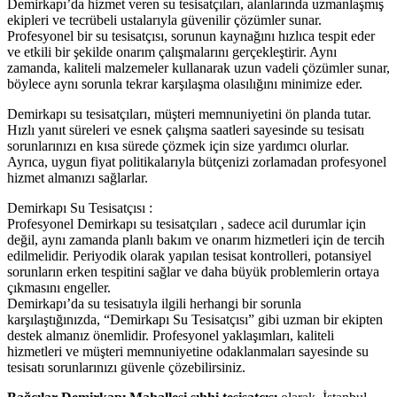
Demirkapı’da hizmet veren su tesisatçıları, alanlarında uzmanlaşmış
ekipleri ve tecrübeli ustalarıyla güvenilir çözümler sunar.
Profesyonel bir su tesisatçısı, sorunun kaynağını hızlıca tespit eder
ve etkili bir şekilde onarım çalışmalarını gerçekleştirir. Aynı
zamanda, kaliteli malzemeler kullanarak uzun vadeli çözümler sunar,
böylece aynı sorunla tekrar karşılaşma olasılığını minimize eder.
Demirkapı su tesisatçıları, müşteri memnuniyetini ön planda tutar.
Hızlı yanıt süreleri ve esnek çalışma saatleri sayesinde su tesisatı
sorunlarınızı en kısa sürede çözmek için size yardımcı olurlar.
Ayrıca, uygun fiyat politikalarıyla bütçenizi zorlamadan profesyonel
hizmet almanızı sağlarlar.
Demirkapı Su Tesisatçısı :
Profesyonel Demirkapı su tesisatçıları , sadece acil durumlar için
değil, aynı zamanda planlı bakım ve onarım hizmetleri için de tercih
edilmelidir. Periyodik olarak yapılan tesisat kontrolleri, potansiyel
sorunların erken tespitini sağlar ve daha büyük problemlerin ortaya
çıkmasını engeller.
Demirkapı’da su tesisatıyla ilgili herhangi bir sorunla
karşılaştığınızda, “Demirkapı Su Tesisatçısı” gibi uzman bir ekipten
destek almanız önemlidir. Profesyonel yaklaşımları, kaliteli
hizmetleri ve müşteri memnuniyetine odaklanmaları sayesinde su
tesisatı sorunlarınızı güvenle çözebilirsiniz.