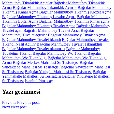
Mahmutbey Tıkanıklık Açıcılar
Bağcılar Mahmutbey Tıkanıklık
Açma
Bağcılar Mahmutbey Tıkanıklık Açmak
Bağcılar Mahmutbey
Tıkanmış Kanal Açma
Bağcılar Mahmutbey Tıkanmış Klozet Açma
Bağcılar Mahmutbey Tıkanmış Lavabo Açma
Bağcılar Mahmutbey
Tıkanmış Logar Açma
Bağcılar Mahmutbey Tıkanmış Pimaş açma
Bağcılar Mahmutbey Tıkanmış Tuvalet Açma
Bağcılar Mahmutbey
Tuvalet açan
Bağcılar Mahmutbey Tuvalet Açıcı
Bağcılar
Mahmutbey Tuvalet açıcılar
Bağcılar Mahmutbey Tuvalet Açma
Bağcılar Mahmutbey Tuvalet tıkandı
Bağcılar Mahmutbey Tuvalet
Tıkandı Nasıl Açılır?
Bağcılar Mahmutbey Tuvalet Tıkanıklığı
Bağcılar Mahmutbey Tuvalet tıkanması
Bağcılar Mahmutbey
Tuvaletim Tıkandı
Bağcılar Mahmutbey Wc Tıkandı
Bağcılar
Mahmutbey Wc Tıkanıklığı
Bağcılar Mahmutbey Wc Tıkanıklığı
Açma
Bağcılar Merkez Mahallesi Su Tesisatçısı
Bağcılar
Sancaktepe Mahallesi Su Tesisatçısı
Bağcılar Yavuzselim Mahallesi
Su Tesisatçısı
Bağcılar Yenigün Mahallesi Su Tesisatçısı
Bağcılar
Yenimahalle Mahallesi Su Tesisatçısı
Bağcılar Yıldıztepe Mahallesi
Su Tesisatçısı
İstanbul Pimaş aç
Yazı gezinmesi
Previous
Previous post:
Next
Next post: