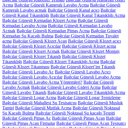
Açma
Bağcılar Güneşli Kameralı Lavabo Açma
Bağcılar Güneşli
Kameralı Lavabo açmak
Bağcılar Güneşli Kanal açıcı
Bağcılar
Güneşli Kanal Tıkanıklığı
Bağcılar Güneşli Kanal Tıkanıklığı Açma
Bağcılar Güneşli Kırmadan Klozet Açma
Bağcılar Güneşli
Kırmadan Lavabo Açma
Bağcılar Güneşli Kırmadan Lavabo
Açmak
Bağcılar Güneşli Kırmadan Pimaş Açma
Bağcılar Güneşli
Kırmadan Su Kaçağı Bulma
Bağcılar Güneşli Kırmadan Tuvalet
açma
Bağcılar Güneşli Klozet Açan
Bağcılar Güneşli Klozet açıcı
Bağcılar Güneşli Klozet Açıcılar
Bağcılar Güneşli Klozet açma
Bağcılar Güneşli Klozet Açmak
Bağcılar Güneşli Klozet Montajı
Bağcılar Güneşli Klozet Tıkandı
Bağcılar Güneşli Klozet
Tıkanıklığı
Bağcılar Güneşli Klozet Tıkanıklığı Açma
Bağcılar
Güneşli Klozet Tıkanması
Bağcılar Güneşli Klozet’im Tıkandı
Bağcılar Güneşli Lavabo Aç
Bağcılar Güneşli Lavabo Açıcı
Bağcılar Güneşli Lavabo Açıcılar
Bağcılar Güneşli Lavabo Açma
Bağcılar Güneşli Lavabo Açma Yöntemleri?
Bağcılar Güneşli
Lavabo Açmak
Bağcılar Güneşli Lavabo Gideri Açma
Bağcılar
Güneşli Lavabo Tıkandı
Bağcılar Güneşli Lavabo Tıkanıklığı Açma
Bağcılar Güneşli Logar Açma
Bağcılar Güneşli Logar Temizleme
Bağcılar Güneşli Mahallesi Su Tesisatçısı
Bağcılar Güneşli Musluk
Tamiri
Bağcılar Güneşli Mutfak Açma
Bağcılar Güneşli Noktasal
Su Kaçağı Bulma
Bağcılar Güneşli Noktasal Su kaçağı Tespiti
Bağcılar Güneşli Pimaş Aç
Bağcılar Güneşli Pimaş Açan
Bağcılar
Güneşli Pimaş Açan Firmalar
Bağcılar Güneşli Pimaş Açan Tesisatçı