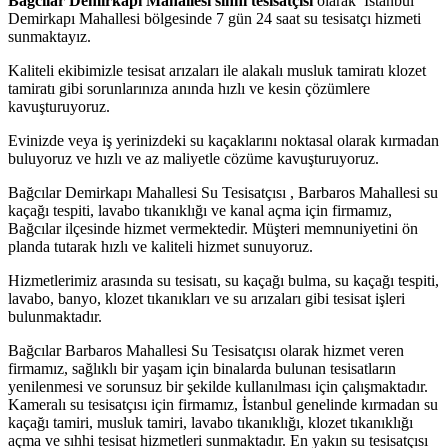
Bağcılar Demirkapı Mahallesi sıhhi tesisatçısı
olarak İstanbul
Demirkapı Mahallesi bölgesinde 7 gün 24 saat su tesisatçı hizmeti
sunmaktayız.
Kaliteli ekibimizle tesisat arızaları ile alakalı musluk tamiratı klozet
tamiratı gibi sorunlarınıza anında hızlı ve kesin çözümlere
kavuşturuyoruz.
Evinizde veya iş yerinizdeki su kaçaklarını noktasal olarak kırmadan
buluyoruz ve hızlı ve az maliyetle cözüme kavuşturuyoruz.
Bağcılar Demirkapı Mahallesi Su Tesisatçısı , Barbaros Mahallesi su
kaçağı tespiti, lavabo tıkanıklığı ve kanal açma için firmamız,
Bağcılar ilçesinde hizmet vermektedir. Müşteri memnuniyetini ön
planda tutarak hızlı ve kaliteli hizmet sunuyoruz.
Hizmetlerimiz arasında su tesisatı, su kaçağı bulma, su kaçağı tespiti,
lavabo, banyo, klozet tıkanıkları ve su arızaları gibi tesisat işleri
bulunmaktadır.
Bağcılar Barbaros Mahallesi Su Tesisatçısı olarak hizmet veren
firmamız, sağlıklı bir yaşam için binalarda bulunan tesisatların
yenilenmesi ve sorunsuz bir şekilde kullanılması için çalışmaktadır.
Kameralı su tesisatçısı için firmamız, İstanbul genelinde kırmadan su
kaçağı tamiri, musluk tamiri, lavabo tıkanıklığı, klozet tıkanıklığı
açma ve sıhhi tesisat hizmetleri sunmaktadır. En yakın su tesisatçısı