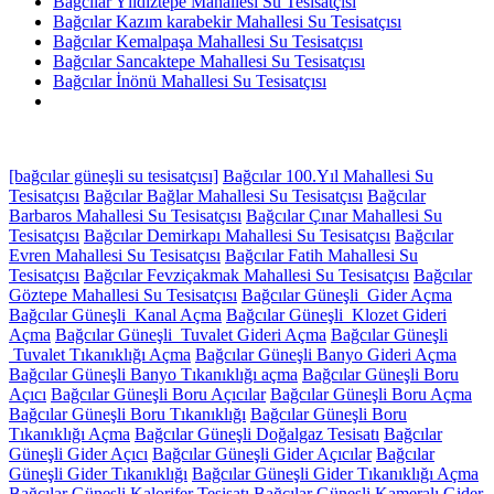
Bağcılar Yıldıztepe Mahallesi Su Tesisatçısı
Bağcılar Kazım karabekir Mahallesi Su Tesisatçısı
Bağcılar Kemalpaşa Mahallesi Su Tesisatçısı
Bağcılar Sancaktepe Mahallesi Su Tesisatçısı
Bağcılar İnönü Mahallesi Su Tesisatçısı
[bağcılar güneşli su tesisatçısı]
Bağcılar 100.Yıl Mahallesi Su
Tesisatçısı
Bağcılar Bağlar Mahallesi Su Tesisatçısı
Bağcılar
Barbaros Mahallesi Su Tesisatçısı
Bağcılar Çınar Mahallesi Su
Tesisatçısı
Bağcılar Demirkapı Mahallesi Su Tesisatçısı
Bağcılar
Evren Mahallesi Su Tesisatçısı
Bağcılar Fatih Mahallesi Su
Tesisatçısı
Bağcılar Fevziçakmak Mahallesi Su Tesisatçısı
Bağcılar
Göztepe Mahallesi Su Tesisatçısı
Bağcılar Güneşli Gider Açma
Bağcılar Güneşli Kanal Açma
Bağcılar Güneşli Klozet Gideri
Açma
Bağcılar Güneşli Tuvalet Gideri Açma
Bağcılar Güneşli
Tuvalet Tıkanıklığı Açma
Bağcılar Güneşli Banyo Gideri Açma
Bağcılar Güneşli Banyo Tıkanıklığı açma
Bağcılar Güneşli Boru
Açıcı
Bağcılar Güneşli Boru Açıcılar
Bağcılar Güneşli Boru Açma
Bağcılar Güneşli Boru Tıkanıklığı
Bağcılar Güneşli Boru
Tıkanıklığı Açma
Bağcılar Güneşli Doğalgaz Tesisatı
Bağcılar
Güneşli Gider Açıcı
Bağcılar Güneşli Gider Açıcılar
Bağcılar
Güneşli Gider Tıkanıklığı
Bağcılar Güneşli Gider Tıkanıklığı Açma
Bağcılar Güneşli Kalorifer Tesisatı
Bağcılar Güneşli Kameralı Gider