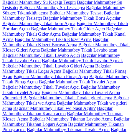
Bağcılar Mahmutbey Su Kaçağı Tespiti
Bağcılar Mahmutbey Su
Tesisatçı
Bağcılar Mahmutbey Su Tesisatçısı
Bağcılar Mahmutbey
Süzgeç Tıkanıklığı açma
Bağcılar Mahmutbey Tesisat
Bağcılar
Mahmutbey Tesisatçı
Bağcılar Mahmutbey Tıkalı Boru Açıcılar
Bağcılar Mahmutbey Tıkalı boru Açma
Bağcılar Mahmutbey Tıkalı
Boruları Açma
Bağcılar Mahmutbey Tıkalı Gider Açıcı
Bağcılar
Mahmutbey Tıkalı Gider Açma
Bağcılar Mahmutbey Tıkalı Kanal
Açma
Bağcılar Mahmutbey Tıkalı Klozet Açma
Bağcılar
Mahmutbey Tıkalı Klozet Borusu Açma
Bağcılar Mahmutbey Tıkalı
Klozet Gideri Açma
Bağcılar Mahmutbey Tıkalı Lavabo açan
Bağcılar Mahmutbey Tıkalı Lavabo Açıcı
Bağcılar Mahmutbey
Tıkalı Lavabo Açma
Bağcılar Mahmutbey Tıkalı Lavabo Açmak
Bağcılar Mahmutbey Tıkalı Lavabo Gideri Açma
Bağcılar
Mahmutbey Tıkalı Logar Açma
Bağcılar Mahmutbey Tıkalı Pimaş
Açan
Bağcılar Mahmutbey Tıkalı Pimaş Açıcı
Bağcılar Mahmutbey
Tıkalı Pimaş Açma
Bağcılar Mahmutbey Tıkalı Tuvalet Açan
Bağcılar Mahmutbey Tıkalı Tuvalet Açıcı
Bağcılar Mahmutbey
Tıkalı Tuvalet Açma
Bağcılar Mahmutbey Tıkalı Tuvalet Açma
yöntemleri
Bağcılar Mahmutbey Tıkalı Tuvalet gideri açma
Bağcılar
Mahmutbey Tıkalı wc Açma
Bağcılar Mahmutbey Tıkalı wc gideri
açma
Bağcılar Mahmutbey Tıkalı wc Nasıl Açılır?
Bağcılar
Mahmutbey Tıkanan Kanalı açma
Bağcılar Mahmutbey Tıkanan
Klozet Açma
Bağcılar Mahmutbey Tıkanan Lavabo Açma
Bağcılar
Mahmutbey Tıkanan Logarı Açma
Bağcılar Mahmutbey Tıkanan
Pimaşı açma
Bağcılar Mahmutbey Tıkanan Tuvalet Açma
Bağcılar