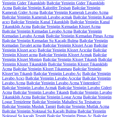
Yenigün Gider Tıkanıklığı
Bağcılar Yenigün Gider Tıkanıklığı
Açma
Bağcılar Yenigün Kalorifer Tesisatı
Bağcılar Yenigün
Kameralı Gider Açma
Bağcılar Yenigün Kameralı Lavabo Açma
Bağcılar Yenigün Kameralı Lavabo açmak
Bağcılar Yenigün Kanal
açıcı
Bağcılar Yenigün Kanal Tıkanıklığı
Bağcılar Yenigün Kanal
Tıkanıklığı Açma
Bağcılar Yenigün Kırmadan Klozet Açma
Bağcılar Yenigün Kırmadan Lavabo Açma
Bağcılar Yenigün
Kırmadan Lavabo Açmak
Bağcılar Yenigün Kırmadan Pimaş Açma
Bağcılar Yenigün Kırmadan Su Kaçağı Bulma
Bağcılar Yenigün
Kırmadan Tuvalet açma
Bağcılar Yenigün Klozet Açan
Bağcılar
Yenigün Klozet açıcı
Bağcılar Yenigün Klozet Açıcılar
Bağcılar
Yenigün Klozet açma
Bağcılar Yenigün Klozet Açmak
Bağcılar
Yenigün Klozet Montajı
Bağcılar Yenigün Klozet Tıkandı
Bağcılar
Yenigün Klozet Tıkanıklığı
Bağcılar Yenigün Klozet Tıkanıklığı
Açma
Bağcılar Yenigün Klozet Tıkanması
Bağcılar Yenigün
Klozet’im Tıkandı
Bağcılar Yenigün Lavabo Aç
Bağcılar Yenigün
Lavabo Açıcı
Bağcılar Yenigün Lavabo Açıcılar
Bağcılar Yenigün
Lavabo Açma
Bağcılar Yenigün Lavabo Açma Yöntemleri?
Bağcılar Yenigün Lavabo Açmak
Bağcılar Yenigün Lavabo Gideri
Açma
Bağcılar Yenigün Lavabo Tıkandı
Bağcılar Yenigün Lavabo
Tıkanıklığı Açma
Bağcılar Yenigün Logar Açma
Bağcılar Yenigün
Logar Temizleme
Bağcılar Yenigün Mahallesi Su Tesisatçısı
Bağcılar Yenigün Musluk Tamiri
Bağcılar Yenigün Mutfak Açma
Bağcılar Yenigün Noktasal Su Kaçağı Bulma
Bağcılar Yenigün
Noktasal Su kaçağı Tespiti
Bağcılar Yenigün Pimaş Aç
Bağcılar