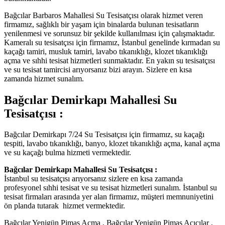
Bağcılar Barbaros Mahallesi Su Tesisatçısı olarak hizmet veren
firmamız, sağlıklı bir yaşam için binalarda bulunan tesisatların
yenilenmesi ve sorunsuz bir şekilde kullanılması için çalışmaktadır.
Kameralı su tesisatçısı için firmamız, İstanbul genelinde kırmadan su
kaçağı tamiri, musluk tamiri, lavabo tıkanıklığı, klozet tıkanıklığı
açma ve sıhhi tesisat hizmetleri sunmaktadır. En yakın su tesisatçısı
ve su tesisat tamircisi arıyorsanız bizi arayın. Sizlere en kısa
zamanda hizmet sunalım.
Bağcılar Demirkapı Mahallesi Su
Tesisatçısı :
Bağcılar Demirkapı 7/24 Su Tesisatçısı için firmamız, su kaçağı
tespiti, lavabo tıkanıklığı, banyo, klozet tıkanıklığı açma, kanal açma
ve su kaçağı bulma hizmeti vermektedir.
Bağcılar Demirkapı Mahallesi Su Tesisatçısı :
İstanbul su tesisatçısı arıyorsanız sizlere en kısa zamanda
profesyonel sıhhi tesisat ve su tesisat hizmetleri sunalım. İstanbul su
tesisat firmaları arasında yer alan firmamız, müşteri memnuniyetini
ön planda tutarak hizmet vermektedir.
Bağcılar Yenigün Pimaş Açma , Bağcılar Yenigün Pimaş Açıcılar ,