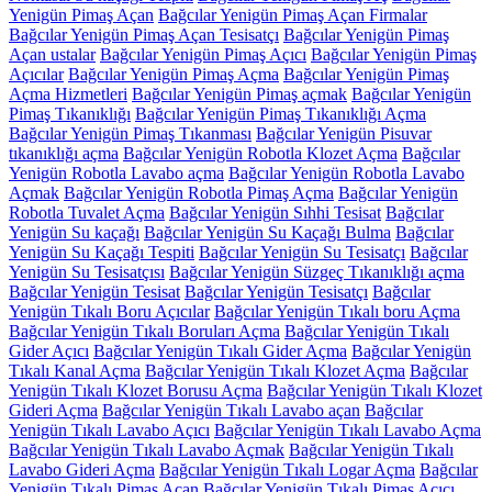
Yenigün Pimaş Açan
Bağcılar Yenigün Pimaş Açan Firmalar
Bağcılar Yenigün Pimaş Açan Tesisatçı
Bağcılar Yenigün Pimaş
Açan ustalar
Bağcılar Yenigün Pimaş Açıcı
Bağcılar Yenigün Pimaş
Açıcılar
Bağcılar Yenigün Pimaş Açma
Bağcılar Yenigün Pimaş
Açma Hizmetleri
Bağcılar Yenigün Pimaş açmak
Bağcılar Yenigün
Pimaş Tıkanıklığı
Bağcılar Yenigün Pimaş Tıkanıklığı Açma
Bağcılar Yenigün Pimaş Tıkanması
Bağcılar Yenigün Pisuvar
tıkanıklığı açma
Bağcılar Yenigün Robotla Klozet Açma
Bağcılar
Yenigün Robotla Lavabo açma
Bağcılar Yenigün Robotla Lavabo
Açmak
Bağcılar Yenigün Robotla Pimaş Açma
Bağcılar Yenigün
Robotla Tuvalet Açma
Bağcılar Yenigün Sıhhi Tesisat
Bağcılar
Yenigün Su kaçağı
Bağcılar Yenigün Su Kaçağı Bulma
Bağcılar
Yenigün Su Kaçağı Tespiti
Bağcılar Yenigün Su Tesisatçı
Bağcılar
Yenigün Su Tesisatçısı
Bağcılar Yenigün Süzgeç Tıkanıklığı açma
Bağcılar Yenigün Tesisat
Bağcılar Yenigün Tesisatçı
Bağcılar
Yenigün Tıkalı Boru Açıcılar
Bağcılar Yenigün Tıkalı boru Açma
Bağcılar Yenigün Tıkalı Boruları Açma
Bağcılar Yenigün Tıkalı
Gider Açıcı
Bağcılar Yenigün Tıkalı Gider Açma
Bağcılar Yenigün
Tıkalı Kanal Açma
Bağcılar Yenigün Tıkalı Klozet Açma
Bağcılar
Yenigün Tıkalı Klozet Borusu Açma
Bağcılar Yenigün Tıkalı Klozet
Gideri Açma
Bağcılar Yenigün Tıkalı Lavabo açan
Bağcılar
Yenigün Tıkalı Lavabo Açıcı
Bağcılar Yenigün Tıkalı Lavabo Açma
Bağcılar Yenigün Tıkalı Lavabo Açmak
Bağcılar Yenigün Tıkalı
Lavabo Gideri Açma
Bağcılar Yenigün Tıkalı Logar Açma
Bağcılar
Yenigün Tıkalı Pimaş Açan
Bağcılar Yenigün Tıkalı Pimaş Açıcı