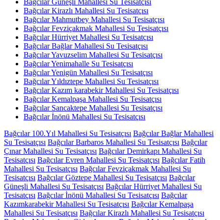
Bağcılar Güneşli Mahallesi Su Tesisatçısı
Bağcılar Kirazlı Mahallesi Su Tesisatçısı
Bağcılar Mahmutbey Mahallesi Su Tesisatçısı
Bağcılar Fevziçakmak Mahallesi Su Tesisatçısı
Bağcılar Hürriyet Mahallesi Su Tesisatçısı
Bağcılar Bağlar Mahallesi Su Tesisatçısı
Bağcılar Yavuzselim Mahallesi Su Tesisatçısı
Bağcılar Yenimahalle Su Tesisatçısı
Bağcılar Yenigün Mahallesi Su Tesisatçısı
Bağcılar Yıldıztepe Mahallesi Su Tesisatçısı
Bağcılar Kazım karabekir Mahallesi Su Tesisatçısı
Bağcılar Kemalpaşa Mahallesi Su Tesisatçısı
Bağcılar Sancaktepe Mahallesi Su Tesisatçısı
Bağcılar İnönü Mahallesi Su Tesisatçısı
Bağcılar 100.Yıl Mahallesi Su Tesisatçısı
Bağcılar Bağlar Mahallesi
Su Tesisatçısı
Bağcılar Barbaros Mahallesi Su Tesisatçısı
Bağcılar
Çınar Mahallesi Su Tesisatçısı
Bağcılar Demirkapı Mahallesi Su
Tesisatçısı
Bağcılar Evren Mahallesi Su Tesisatçısı
Bağcılar Fatih
Mahallesi Su Tesisatçısı
Bağcılar Fevziçakmak Mahallesi Su
Tesisatçısı
Bağcılar Göztepe Mahallesi Su Tesisatçısı
Bağcılar
Güneşli Mahallesi Su Tesisatçısı
Bağcılar Hürriyet Mahallesi Su
Tesisatçısı
Bağcılar İnönü Mahallesi Su Tesisatçısı
Bağcılar
Kazımkarabekir Mahallesi Su Tesisatçısı
Bağcılar Kemalpaşa
Mahallesi Su Tesisatçısı
Bağcılar Kirazlı Mahallesi Su Tesisatçısı