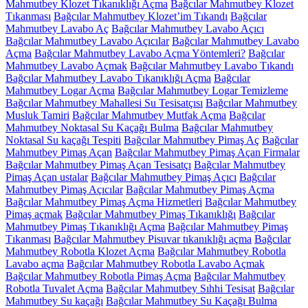
Mahmutbey Klozet Tıkanıklığı Açma
Bağcılar Mahmutbey Klozet
Tıkanması
Bağcılar Mahmutbey Klozet’im Tıkandı
Bağcılar
Mahmutbey Lavabo Aç
Bağcılar Mahmutbey Lavabo Açıcı
Bağcılar Mahmutbey Lavabo Açıcılar
Bağcılar Mahmutbey Lavabo
Açma
Bağcılar Mahmutbey Lavabo Açma Yöntemleri?
Bağcılar
Mahmutbey Lavabo Açmak
Bağcılar Mahmutbey Lavabo Tıkandı
Bağcılar Mahmutbey Lavabo Tıkanıklığı Açma
Bağcılar
Mahmutbey Logar Açma
Bağcılar Mahmutbey Logar Temizleme
Bağcılar Mahmutbey Mahallesi Su Tesisatçısı
Bağcılar Mahmutbey
Musluk Tamiri
Bağcılar Mahmutbey Mutfak Açma
Bağcılar
Mahmutbey Noktasal Su Kaçağı Bulma
Bağcılar Mahmutbey
Noktasal Su kaçağı Tespiti
Bağcılar Mahmutbey Pimaş Aç
Bağcılar
Mahmutbey Pimaş Açan
Bağcılar Mahmutbey Pimaş Açan Firmalar
Bağcılar Mahmutbey Pimaş Açan Tesisatçı
Bağcılar Mahmutbey
Pimaş Açan ustalar
Bağcılar Mahmutbey Pimaş Açıcı
Bağcılar
Mahmutbey Pimaş Açıcılar
Bağcılar Mahmutbey Pimaş Açma
Bağcılar Mahmutbey Pimaş Açma Hizmetleri
Bağcılar Mahmutbey
Pimaş açmak
Bağcılar Mahmutbey Pimaş Tıkanıklığı
Bağcılar
Mahmutbey Pimaş Tıkanıklığı Açma
Bağcılar Mahmutbey Pimaş
Tıkanması
Bağcılar Mahmutbey Pisuvar tıkanıklığı açma
Bağcılar
Mahmutbey Robotla Klozet Açma
Bağcılar Mahmutbey Robotla
Lavabo açma
Bağcılar Mahmutbey Robotla Lavabo Açmak
Bağcılar Mahmutbey Robotla Pimaş Açma
Bağcılar Mahmutbey
Robotla Tuvalet Açma
Bağcılar Mahmutbey Sıhhi Tesisat
Bağcılar
Mahmutbey Su kaçağı
Bağcılar Mahmutbey Su Kaçağı Bulma