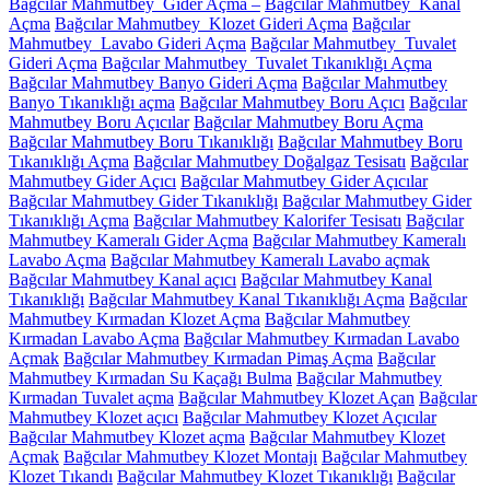
Bağcılar Mahmutbey Gider Açma –
Bağcılar Mahmutbey Kanal
Açma
Bağcılar Mahmutbey Klozet Gideri Açma
Bağcılar
Mahmutbey Lavabo Gideri Açma
Bağcılar Mahmutbey Tuvalet
Gideri Açma
Bağcılar Mahmutbey Tuvalet Tıkanıklığı Açma
Bağcılar Mahmutbey Banyo Gideri Açma
Bağcılar Mahmutbey
Banyo Tıkanıklığı açma
Bağcılar Mahmutbey Boru Açıcı
Bağcılar
Mahmutbey Boru Açıcılar
Bağcılar Mahmutbey Boru Açma
Bağcılar Mahmutbey Boru Tıkanıklığı
Bağcılar Mahmutbey Boru
Tıkanıklığı Açma
Bağcılar Mahmutbey Doğalgaz Tesisatı
Bağcılar
Mahmutbey Gider Açıcı
Bağcılar Mahmutbey Gider Açıcılar
Bağcılar Mahmutbey Gider Tıkanıklığı
Bağcılar Mahmutbey Gider
Tıkanıklığı Açma
Bağcılar Mahmutbey Kalorifer Tesisatı
Bağcılar
Mahmutbey Kameralı Gider Açma
Bağcılar Mahmutbey Kameralı
Lavabo Açma
Bağcılar Mahmutbey Kameralı Lavabo açmak
Bağcılar Mahmutbey Kanal açıcı
Bağcılar Mahmutbey Kanal
Tıkanıklığı
Bağcılar Mahmutbey Kanal Tıkanıklığı Açma
Bağcılar
Mahmutbey Kırmadan Klozet Açma
Bağcılar Mahmutbey
Kırmadan Lavabo Açma
Bağcılar Mahmutbey Kırmadan Lavabo
Açmak
Bağcılar Mahmutbey Kırmadan Pimaş Açma
Bağcılar
Mahmutbey Kırmadan Su Kaçağı Bulma
Bağcılar Mahmutbey
Kırmadan Tuvalet açma
Bağcılar Mahmutbey Klozet Açan
Bağcılar
Mahmutbey Klozet açıcı
Bağcılar Mahmutbey Klozet Açıcılar
Bağcılar Mahmutbey Klozet açma
Bağcılar Mahmutbey Klozet
Açmak
Bağcılar Mahmutbey Klozet Montajı
Bağcılar Mahmutbey
Klozet Tıkandı
Bağcılar Mahmutbey Klozet Tıkanıklığı
Bağcılar