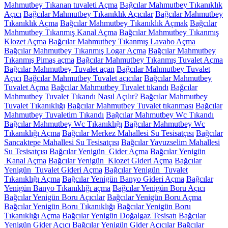
Mahmutbey Tıkanan tuvaleti Açma
Bağcılar Mahmutbey Tıkanıklık
Açıcı
Bağcılar Mahmutbey Tıkanıklık Açıcılar
Bağcılar Mahmutbey
Tıkanıklık Açma
Bağcılar Mahmutbey Tıkanıklık Açmak
Bağcılar
Mahmutbey Tıkanmış Kanal Açma
Bağcılar Mahmutbey Tıkanmış
Klozet Açma
Bağcılar Mahmutbey Tıkanmış Lavabo Açma
Bağcılar Mahmutbey Tıkanmış Logar Açma
Bağcılar Mahmutbey
Tıkanmış Pimaş açma
Bağcılar Mahmutbey Tıkanmış Tuvalet Açma
Bağcılar Mahmutbey Tuvalet açan
Bağcılar Mahmutbey Tuvalet
Açıcı
Bağcılar Mahmutbey Tuvalet açıcılar
Bağcılar Mahmutbey
Tuvalet Açma
Bağcılar Mahmutbey Tuvalet tıkandı
Bağcılar
Mahmutbey Tuvalet Tıkandı Nasıl Açılır?
Bağcılar Mahmutbey
Tuvalet Tıkanıklığı
Bağcılar Mahmutbey Tuvalet tıkanması
Bağcılar
Mahmutbey Tuvaletim Tıkandı
Bağcılar Mahmutbey Wc Tıkandı
Bağcılar Mahmutbey Wc Tıkanıklığı
Bağcılar Mahmutbey Wc
Tıkanıklığı Açma
Bağcılar Merkez Mahallesi Su Tesisatçısı
Bağcılar
Sancaktepe Mahallesi Su Tesisatçısı
Bağcılar Yavuzselim Mahallesi
Su Tesisatçısı
Bağcılar Yenigün Gider Açma
Bağcılar Yenigün
Kanal Açma
Bağcılar Yenigün Klozet Gideri Açma
Bağcılar
Yenigün Tuvalet Gideri Açma
Bağcılar Yenigün Tuvalet
Tıkanıklığı Açma
Bağcılar Yenigün Banyo Gideri Açma
Bağcılar
Yenigün Banyo Tıkanıklığı açma
Bağcılar Yenigün Boru Açıcı
Bağcılar Yenigün Boru Açıcılar
Bağcılar Yenigün Boru Açma
Bağcılar Yenigün Boru Tıkanıklığı
Bağcılar Yenigün Boru
Tıkanıklığı Açma
Bağcılar Yenigün Doğalgaz Tesisatı
Bağcılar
Yenigün Gider Açıcı
Bağcılar Yenigün Gider Açıcılar
Bağcılar