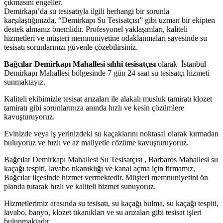
çıkmasını engeller.
Demirkapı’da su tesisatıyla ilgili herhangi bir sorunla
karşılaştığınızda, “Demirkapı Su Tesisatçısı” gibi uzman bir ekipten
destek almanız önemlidir. Profesyonel yaklaşımları, kaliteli
hizmetleri ve müşteri memnuniyetine odaklanmaları sayesinde su
tesisatı sorunlarınızı güvenle çözebilirsiniz.
Bağcılar Demirkapı Mahallesi sıhhi tesisatçısı
olarak İstanbul
Demirkapı Mahallesi bölgesinde 7 gün 24 saat su tesisatçı hizmeti
sunmaktayız.
Kaliteli ekibimizle tesisat arızaları ile alakalı musluk tamiratı klozet
tamiratı gibi sorunlarınıza anında hızlı ve kesin çözümlere
kavuşturuyoruz.
Evinizde veya iş yerinizdeki su kaçaklarını noktasal olarak kırmadan
buluyoruz ve hızlı ve az maliyetle cözüme kavuşturuyoruz.
Bağcılar Demirkapı Mahallesi Su Tesisatçısı , Barbaros Mahallesi su
kaçağı tespiti, lavabo tıkanıklığı ve kanal açma için firmamız,
Bağcılar ilçesinde hizmet vermektedir. Müşteri memnuniyetini ön
planda tutarak hızlı ve kaliteli hizmet sunuyoruz.
Hizmetlerimiz arasında su tesisatı, su kaçağı bulma, su kaçağı tespiti,
lavabo, banyo, klozet tıkanıkları ve su arızaları gibi tesisat işleri
bulunmaktadır.