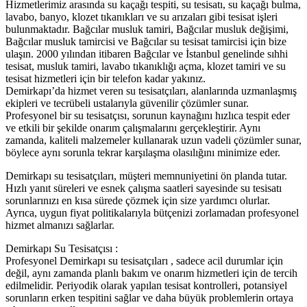
Hizmetlerimiz arasında su kaçağı tespiti, su tesisatı, su kaçağı bulma,
lavabo, banyo, klozet tıkanıkları ve su arızaları gibi tesisat işleri
bulunmaktadır. Bağcılar musluk tamiri, Bağcılar musluk değişimi,
Bağcılar musluk tamircisi ve Bağcılar su tesisat tamircisi için bize
ulaşın. 2000 yılından itibaren Bağcılar ve İstanbul genelinde sıhhi
tesisat, musluk tamiri, lavabo tıkanıklığı açma, klozet tamiri ve su
tesisat hizmetleri için bir telefon kadar yakınız.
Demirkapı’da hizmet veren su tesisatçıları, alanlarında uzmanlaşmış
ekipleri ve tecrübeli ustalarıyla güvenilir çözümler sunar.
Profesyonel bir su tesisatçısı, sorunun kaynağını hızlıca tespit eder
ve etkili bir şekilde onarım çalışmalarını gerçekleştirir. Aynı
zamanda, kaliteli malzemeler kullanarak uzun vadeli çözümler sunar,
böylece aynı sorunla tekrar karşılaşma olasılığını minimize eder.
Demirkapı su tesisatçıları, müşteri memnuniyetini ön planda tutar.
Hızlı yanıt süreleri ve esnek çalışma saatleri sayesinde su tesisatı
sorunlarınızı en kısa sürede çözmek için size yardımcı olurlar.
Ayrıca, uygun fiyat politikalarıyla bütçenizi zorlamadan profesyonel
hizmet almanızı sağlarlar.
Demirkapı Su Tesisatçısı :
Profesyonel Demirkapı su tesisatçıları , sadece acil durumlar için
değil, aynı zamanda planlı bakım ve onarım hizmetleri için de tercih
edilmelidir. Periyodik olarak yapılan tesisat kontrolleri, potansiyel
sorunların erken tespitini sağlar ve daha büyük problemlerin ortaya