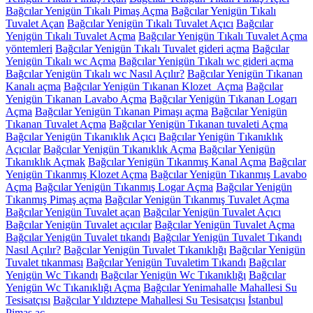
Bağcılar Yenigün Tıkalı Pimaş Açma
Bağcılar Yenigün Tıkalı
Tuvalet Açan
Bağcılar Yenigün Tıkalı Tuvalet Açıcı
Bağcılar
Yenigün Tıkalı Tuvalet Açma
Bağcılar Yenigün Tıkalı Tuvalet Açma
yöntemleri
Bağcılar Yenigün Tıkalı Tuvalet gideri açma
Bağcılar
Yenigün Tıkalı wc Açma
Bağcılar Yenigün Tıkalı wc gideri açma
Bağcılar Yenigün Tıkalı wc Nasıl Açılır?
Bağcılar Yenigün Tıkanan
Kanalı açma
Bağcılar Yenigün Tıkanan Klozet Açma
Bağcılar
Yenigün Tıkanan Lavabo Açma
Bağcılar Yenigün Tıkanan Logarı
Açma
Bağcılar Yenigün Tıkanan Pimaşı açma
Bağcılar Yenigün
Tıkanan Tuvalet Açma
Bağcılar Yenigün Tıkanan tuvaleti Açma
Bağcılar Yenigün Tıkanıklık Açıcı
Bağcılar Yenigün Tıkanıklık
Açıcılar
Bağcılar Yenigün Tıkanıklık Açma
Bağcılar Yenigün
Tıkanıklık Açmak
Bağcılar Yenigün Tıkanmış Kanal Açma
Bağcılar
Yenigün Tıkanmış Klozet Açma
Bağcılar Yenigün Tıkanmış Lavabo
Açma
Bağcılar Yenigün Tıkanmış Logar Açma
Bağcılar Yenigün
Tıkanmış Pimaş açma
Bağcılar Yenigün Tıkanmış Tuvalet Açma
Bağcılar Yenigün Tuvalet açan
Bağcılar Yenigün Tuvalet Açıcı
Bağcılar Yenigün Tuvalet açıcılar
Bağcılar Yenigün Tuvalet Açma
Bağcılar Yenigün Tuvalet tıkandı
Bağcılar Yenigün Tuvalet Tıkandı
Nasıl Açılır?
Bağcılar Yenigün Tuvalet Tıkanıklığı
Bağcılar Yenigün
Tuvalet tıkanması
Bağcılar Yenigün Tuvaletim Tıkandı
Bağcılar
Yenigün Wc Tıkandı
Bağcılar Yenigün Wc Tıkanıklığı
Bağcılar
Yenigün Wc Tıkanıklığı Açma
Bağcılar Yenimahalle Mahallesi Su
Tesisatçısı
Bağcılar Yıldıztepe Mahallesi Su Tesisatçısı
İstanbul
Pimaş aç