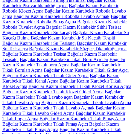
Bağcılar Kazım Karabekir Pimaş Tıkanması
Bağcılar Kazım
Karabekir Pisuvar tıkanıklığı açma
Bağcılar Kazım Karabekir
Robotla Klozet Açma
Bağcılar Kazım Karabekir Robotla Lavabo
açma
Bağcılar Kazım Karabekir Robotla Lavabo Açmak
Bağcılar
Kazım Karabekir Robotla Pimaş Açma
Bağcılar Kazım Karabekir
Robotla Tuvalet Açma
Bağcılar Kazım Karabekir Sıhhi Tesisat
Bağcılar Kazım Karabekir Su kaçağı
Bağcılar Kazım Karabekir Su
Kaçağı Bulma
Bağcılar Kazım Karabekir Su Kaçağı Tespiti
Bağcılar Kazım Karabekir Su Tesisatçı
Bağcılar Kazım Karabekir
Su Tesisatçısı
Bağcılar Kazım Karabekir Süzgeç Tıkanıklığı açma
Bağcılar Kazım Karabekir Tesisat
Bağcılar Kazım Karabekir
Tesisatçı
Bağcılar Kazım Karabekir Tıkalı Boru Açıcılar
Bağcılar
Kazım Karabekir Tıkalı boru Açma
Bağcılar Kazım Karabekir
Tıkalı Boruları Açma
Bağcılar Kazım Karabekir Tıkalı Gider Açıcı
Bağcılar Kazım Karabekir Tıkalı Gider Açma
Bağcılar Kazım
Karabekir Tıkalı Kanal Açma
Bağcılar Kazım Karabekir Tıkalı
Klozet Açma
Bağcılar Kazım Karabekir Tıkalı Klozet Borusu Açma
Bağcılar Kazım Karabekir Tıkalı Klozet Gideri Açma
Bağcılar
Kazım Karabekir Tıkalı Lavabo açan
Bağcılar Kazım Karabekir
Tıkalı Lavabo Açıcı
Bağcılar Kazım Karabekir Tıkalı Lavabo Açma
Bağcılar Kazım Karabekir Tıkalı Lavabo Açmak
Bağcılar Kazım
Karabekir Tıkalı Lavabo Gideri Açma
Bağcılar Kazım Karabekir
Tıkalı Logar Açma
Bağcılar Kazım Karabekir Tıkalı Pimaş Açan
Bağcılar Kazım Karabekir Tıkalı Pimaş Açıcı
Bağcılar Kazım
Karabekir Tıkalı Pimaş Açma
Bağcılar Kazım Karabekir Tıkalı