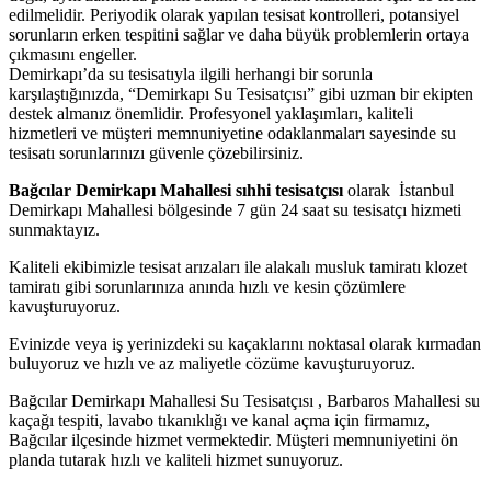
edilmelidir. Periyodik olarak yapılan tesisat kontrolleri, potansiyel
sorunların erken tespitini sağlar ve daha büyük problemlerin ortaya
çıkmasını engeller.
Demirkapı’da su tesisatıyla ilgili herhangi bir sorunla
karşılaştığınızda, “Demirkapı Su Tesisatçısı” gibi uzman bir ekipten
destek almanız önemlidir. Profesyonel yaklaşımları, kaliteli
hizmetleri ve müşteri memnuniyetine odaklanmaları sayesinde su
tesisatı sorunlarınızı güvenle çözebilirsiniz.
Bağcılar Demirkapı Mahallesi sıhhi tesisatçısı
olarak İstanbul
Demirkapı Mahallesi bölgesinde 7 gün 24 saat su tesisatçı hizmeti
sunmaktayız.
Kaliteli ekibimizle tesisat arızaları ile alakalı musluk tamiratı klozet
tamiratı gibi sorunlarınıza anında hızlı ve kesin çözümlere
kavuşturuyoruz.
Evinizde veya iş yerinizdeki su kaçaklarını noktasal olarak kırmadan
buluyoruz ve hızlı ve az maliyetle cözüme kavuşturuyoruz.
Bağcılar Demirkapı Mahallesi Su Tesisatçısı , Barbaros Mahallesi su
kaçağı tespiti, lavabo tıkanıklığı ve kanal açma için firmamız,
Bağcılar ilçesinde hizmet vermektedir. Müşteri memnuniyetini ön
planda tutarak hızlı ve kaliteli hizmet sunuyoruz.