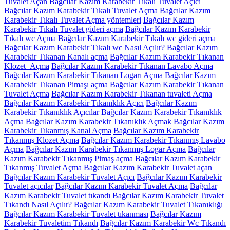
Tuvalet Açan
Bağcılar Kazım Karabekir Tıkalı Tuvalet Açıcı
Bağcılar Kazım Karabekir Tıkalı Tuvalet Açma
Bağcılar Kazım
Karabekir Tıkalı Tuvalet Açma yöntemleri
Bağcılar Kazım
Karabekir Tıkalı Tuvalet gideri açma
Bağcılar Kazım Karabekir
Tıkalı wc Açma
Bağcılar Kazım Karabekir Tıkalı wc gideri açma
Bağcılar Kazım Karabekir Tıkalı wc Nasıl Açılır?
Bağcılar Kazım
Karabekir Tıkanan Kanalı açma
Bağcılar Kazım Karabekir Tıkanan
Klozet Açma
Bağcılar Kazım Karabekir Tıkanan Lavabo Açma
Bağcılar Kazım Karabekir Tıkanan Logarı Açma
Bağcılar Kazım
Karabekir Tıkanan Pimaşı açma
Bağcılar Kazım Karabekir Tıkanan
Tuvalet Açma
Bağcılar Kazım Karabekir Tıkanan tuvaleti Açma
Bağcılar Kazım Karabekir Tıkanıklık Açıcı
Bağcılar Kazım
Karabekir Tıkanıklık Açıcılar
Bağcılar Kazım Karabekir Tıkanıklık
Açma
Bağcılar Kazım Karabekir Tıkanıklık Açmak
Bağcılar Kazım
Karabekir Tıkanmış Kanal Açma
Bağcılar Kazım Karabekir
Tıkanmış Klozet Açma
Bağcılar Kazım Karabekir Tıkanmış Lavabo
Açma
Bağcılar Kazım Karabekir Tıkanmış Logar Açma
Bağcılar
Kazım Karabekir Tıkanmış Pimaş açma
Bağcılar Kazım Karabekir
Tıkanmış Tuvalet Açma
Bağcılar Kazım Karabekir Tuvalet açan
Bağcılar Kazım Karabekir Tuvalet Açıcı
Bağcılar Kazım Karabekir
Tuvalet açıcılar
Bağcılar Kazım Karabekir Tuvalet Açma
Bağcılar
Kazım Karabekir Tuvalet tıkandı
Bağcılar Kazım Karabekir Tuvalet
Tıkandı Nasıl Açılır?
Bağcılar Kazım Karabekir Tuvalet Tıkanıklığı
Bağcılar Kazım Karabekir Tuvalet tıkanması
Bağcılar Kazım
Karabekir Tuvaletim Tıkandı
Bağcılar Kazım Karabekir Wc Tıkandı