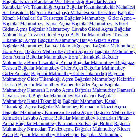
Bağcılar Kazım Karabekir Wc Tıkanıklığı
Bağcılar Kazım
Karabekir Wc Tıkanıklığı Açma
Bağcılar Kazımkarabekir Mahallesi
Su Tesisatçısı
Bağcılar Kemalpaşa Mahallesi Su Tesisatçısı
Bağcılar
Kirazlı Mahallesi Su Tesisatçısı
Bağcılar Mahmutbey Gider Açma –
Bağcılar Mahmutbey Kanal Açma
Bağcılar Mahmutbey Klozet
Gideri Açma
Bağcılar Mahmutbey Lavabo Gideri Açma
Bağcılar
Mahmutbey Tuvalet Gideri Açma
Bağcılar Mahmutbey Tuvalet
Tıkanıklığı Açma
Bağcılar Mahmutbey Banyo Gideri Açma
Bağcılar Mahmutbey Banyo Tıkanıklığı açma
Bağcılar Mahmutbey
Boru Açıcı
Bağcılar Mahmutbey Boru Açıcılar
Bağcılar Mahmutbey
Boru Açma
Bağcılar Mahmutbey Boru Tıkanıklığı
Bağcılar
Mahmutbey Boru Tıkanıklığı Açma
Bağcılar Mahmutbey Doğalgaz
Tesisatı
Bağcılar Mahmutbey Gider Açıcı
Bağcılar Mahmutbey
Gider Açıcılar
Bağcılar Mahmutbey Gider Tıkanıklığı
Bağcılar
Mahmutbey Gider Tıkanıklığı Açma
Bağcılar Mahmutbey Kalorifer
Tesisatı
Bağcılar Mahmutbey Kameralı Gider Açma
Bağcılar
Mahmutbey Kameralı Lavabo Açma
Bağcılar Mahmutbey Kameralı
Lavabo açmak
Bağcılar Mahmutbey Kanal açıcı
Bağcılar
Mahmutbey Kanal Tıkanıklığı
Bağcılar Mahmutbey Kanal
Tıkanıklığı Açma
Bağcılar Mahmutbey Kırmadan Klozet Açma
Bağcılar Mahmutbey Kırmadan Lavabo Açma
Bağcılar Mahmutbey
Kırmadan Lavabo Açmak
Bağcılar Mahmutbey Kırmadan Pimaş
Açma
Bağcılar Mahmutbey Kırmadan Su Kaçağı Bulma
Bağcılar
Mahmutbey Kırmadan Tuvalet açma
Bağcılar Mahmutbey Klozet
Açan
Bağcılar Mahmutbey Klozet açıcı
Bağcılar Mahmutbey