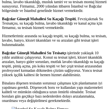
bulma, lavabo tıkanıklığı, musluk tamiri ve su tesisatı montaj hizmeti
sunuyoruz. Firmamız, 2000 yılından itibaren İstanbul ve Bağcılar
bölgesinde ve İstanbul genelinde hizmet vermektedir.
Bağcılar Güneşli Mahallesi Su Kaçağı Tespiti
, Fevziçakmak Su
Tesisatçısı, su kaçağı bulma, lavabo tıkanıklığı ve kanal açma için
firmamız, su tesisatı hizmeti vermektedir.
Hizmetlerimiz arasında su kaçağı tespiti, su kaçağı bulma, su tesisatı,
lavabo, banyo, klozet tıkanıkları ve su arızaları gibi tesisat işleri
bulunmaktadır.
Bağcılar Güneşli Mahallesi Su Tesisatçı
işlerinde yaklaşık 10
yıldır aralıksız çalışıyoruz. Konut su tesisat işleri, klozet tıkanıklık
arızaları, banyo gider sorunları, mutfak lavabo tıkanıklığı su kaçağı
tespiti, pimiş açma, pis koku tespiti ve her çeşit tesisat arızasından
profesyonel kırmadan dökmeden çözüm sağlıyoruz. Yoncu tesisat
yüksek işçilik kalitesi ile hemen hizmet alabilirsiniz.
Binalara döşenen tesisatın sorunsuz çalışması için planlamanın iyi
yapılması gerekli. Döşenecek boru ve kullanılan yapı malzemeleri
kaliteli ve mümkün olduğunca uzun ömürlü olmalıdır. Tesisat
boruları gün geçtikçe bazı nedenlerden dolayı arızalanmakta,
onarılması veya değiştirilmesi gerekmektedir.