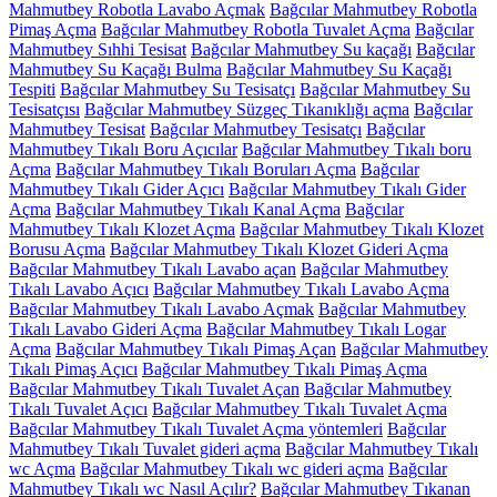
Mahmutbey Robotla Lavabo Açmak
Bağcılar Mahmutbey Robotla
Pimaş Açma
Bağcılar Mahmutbey Robotla Tuvalet Açma
Bağcılar
Mahmutbey Sıhhi Tesisat
Bağcılar Mahmutbey Su kaçağı
Bağcılar
Mahmutbey Su Kaçağı Bulma
Bağcılar Mahmutbey Su Kaçağı
Tespiti
Bağcılar Mahmutbey Su Tesisatçı
Bağcılar Mahmutbey Su
Tesisatçısı
Bağcılar Mahmutbey Süzgeç Tıkanıklığı açma
Bağcılar
Mahmutbey Tesisat
Bağcılar Mahmutbey Tesisatçı
Bağcılar
Mahmutbey Tıkalı Boru Açıcılar
Bağcılar Mahmutbey Tıkalı boru
Açma
Bağcılar Mahmutbey Tıkalı Boruları Açma
Bağcılar
Mahmutbey Tıkalı Gider Açıcı
Bağcılar Mahmutbey Tıkalı Gider
Açma
Bağcılar Mahmutbey Tıkalı Kanal Açma
Bağcılar
Mahmutbey Tıkalı Klozet Açma
Bağcılar Mahmutbey Tıkalı Klozet
Borusu Açma
Bağcılar Mahmutbey Tıkalı Klozet Gideri Açma
Bağcılar Mahmutbey Tıkalı Lavabo açan
Bağcılar Mahmutbey
Tıkalı Lavabo Açıcı
Bağcılar Mahmutbey Tıkalı Lavabo Açma
Bağcılar Mahmutbey Tıkalı Lavabo Açmak
Bağcılar Mahmutbey
Tıkalı Lavabo Gideri Açma
Bağcılar Mahmutbey Tıkalı Logar
Açma
Bağcılar Mahmutbey Tıkalı Pimaş Açan
Bağcılar Mahmutbey
Tıkalı Pimaş Açıcı
Bağcılar Mahmutbey Tıkalı Pimaş Açma
Bağcılar Mahmutbey Tıkalı Tuvalet Açan
Bağcılar Mahmutbey
Tıkalı Tuvalet Açıcı
Bağcılar Mahmutbey Tıkalı Tuvalet Açma
Bağcılar Mahmutbey Tıkalı Tuvalet Açma yöntemleri
Bağcılar
Mahmutbey Tıkalı Tuvalet gideri açma
Bağcılar Mahmutbey Tıkalı
wc Açma
Bağcılar Mahmutbey Tıkalı wc gideri açma
Bağcılar
Mahmutbey Tıkalı wc Nasıl Açılır?
Bağcılar Mahmutbey Tıkanan