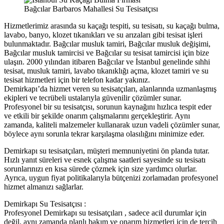
Bağcılar Barbaros Mahallesi Su Tesisatçısı
Hizmetlerimiz arasında su kaçağı tespiti, su tesisatı, su kaçağı bulma,
lavabo, banyo, klozet tıkanıkları ve su arızaları gibi tesisat işleri
bulunmaktadır. Bağcılar musluk tamiri, Bağcılar musluk değişimi,
Bağcılar musluk tamircisi ve Bağcılar su tesisat tamircisi için bize
ulaşın. 2000 yılından itibaren Bağcılar ve İstanbul genelinde sıhhi
tesisat, musluk tamiri, lavabo tıkanıklığı açma, klozet tamiri ve su
tesisat hizmetleri için bir telefon kadar yakınız.
Demirkapı’da hizmet veren su tesisatçıları, alanlarında uzmanlaşmış
ekipleri ve tecrübeli ustalarıyla güvenilir çözümler sunar.
Profesyonel bir su tesisatçısı, sorunun kaynağını hızlıca tespit eder
ve etkili bir şekilde onarım çalışmalarını gerçekleştirir. Aynı
zamanda, kaliteli malzemeler kullanarak uzun vadeli çözümler sunar,
böylece aynı sorunla tekrar karşılaşma olasılığını minimize eder.
Demirkapı su tesisatçıları, müşteri memnuniyetini ön planda tutar.
Hızlı yanıt süreleri ve esnek çalışma saatleri sayesinde su tesisatı
sorunlarınızı en kısa sürede çözmek için size yardımcı olurlar.
Ayrıca, uygun fiyat politikalarıyla bütçenizi zorlamadan profesyonel
hizmet almanızı sağlarlar.
Demirkapı Su Tesisatçısı :
Profesyonel Demirkapı su tesisatçıları , sadece acil durumlar için
değil, aynı zamanda planlı bakım ve onarım hizmetleri için de tercih