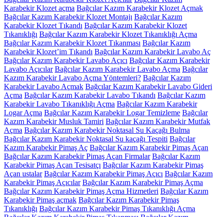
Karabekir Klozet açma
Bağcılar Kazım Karabekir Klozet Açmak
Bağcılar Kazım Karabekir Klozet Montajı
Bağcılar Kazım
Karabekir Klozet Tıkandı
Bağcılar Kazım Karabekir Klozet
Tıkanıklığı
Bağcılar Kazım Karabekir Klozet Tıkanıklığı Açma
Bağcılar Kazım Karabekir Klozet Tıkanması
Bağcılar Kazım
Karabekir Klozet’im Tıkandı
Bağcılar Kazım Karabekir Lavabo Aç
Bağcılar Kazım Karabekir Lavabo Açıcı
Bağcılar Kazım Karabekir
Lavabo Açıcılar
Bağcılar Kazım Karabekir Lavabo Açma
Bağcılar
Kazım Karabekir Lavabo Açma Yöntemleri?
Bağcılar Kazım
Karabekir Lavabo Açmak
Bağcılar Kazım Karabekir Lavabo Gideri
Açma
Bağcılar Kazım Karabekir Lavabo Tıkandı
Bağcılar Kazım
Karabekir Lavabo Tıkanıklığı Açma
Bağcılar Kazım Karabekir
Logar Açma
Bağcılar Kazım Karabekir Logar Temizleme
Bağcılar
Kazım Karabekir Musluk Tamiri
Bağcılar Kazım Karabekir Mutfak
Açma
Bağcılar Kazım Karabekir Noktasal Su Kaçağı Bulma
Bağcılar Kazım Karabekir Noktasal Su kaçağı Tespiti
Bağcılar
Kazım Karabekir Pimaş Aç
Bağcılar Kazım Karabekir Pimaş Açan
Bağcılar Kazım Karabekir Pimaş Açan Firmalar
Bağcılar Kazım
Karabekir Pimaş Açan Tesisatçı
Bağcılar Kazım Karabekir Pimaş
Açan ustalar
Bağcılar Kazım Karabekir Pimaş Açıcı
Bağcılar Kazım
Karabekir Pimaş Açıcılar
Bağcılar Kazım Karabekir Pimaş Açma
Bağcılar Kazım Karabekir Pimaş Açma Hizmetleri
Bağcılar Kazım
Karabekir Pimaş açmak
Bağcılar Kazım Karabekir Pimaş
Tıkanıklığı
Bağcılar Kazım Karabekir Pimaş Tıkanıklığı Açma