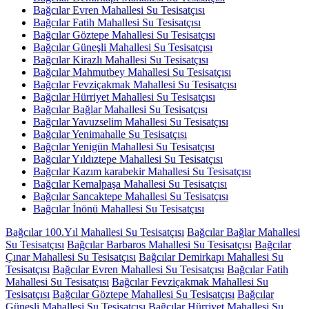
Bağcılar Evren Mahallesi Su Tesisatçısı
Bağcılar Fatih Mahallesi Su Tesisatçısı
Bağcılar Göztepe Mahallesi Su Tesisatçısı
Bağcılar Güneşli Mahallesi Su Tesisatçısı
Bağcılar Kirazlı Mahallesi Su Tesisatçısı
Bağcılar Mahmutbey Mahallesi Su Tesisatçısı
Bağcılar Fevziçakmak Mahallesi Su Tesisatçısı
Bağcılar Hürriyet Mahallesi Su Tesisatçısı
Bağcılar Bağlar Mahallesi Su Tesisatçısı
Bağcılar Yavuzselim Mahallesi Su Tesisatçısı
Bağcılar Yenimahalle Su Tesisatçısı
Bağcılar Yenigün Mahallesi Su Tesisatçısı
Bağcılar Yıldıztepe Mahallesi Su Tesisatçısı
Bağcılar Kazım karabekir Mahallesi Su Tesisatçısı
Bağcılar Kemalpaşa Mahallesi Su Tesisatçısı
Bağcılar Sancaktepe Mahallesi Su Tesisatçısı
Bağcılar İnönü Mahallesi Su Tesisatçısı
Bağcılar 100.Yıl Mahallesi Su Tesisatçısı
Bağcılar Bağlar Mahallesi
Su Tesisatçısı
Bağcılar Barbaros Mahallesi Su Tesisatçısı
Bağcılar
Çınar Mahallesi Su Tesisatçısı
Bağcılar Demirkapı Mahallesi Su
Tesisatçısı
Bağcılar Evren Mahallesi Su Tesisatçısı
Bağcılar Fatih
Mahallesi Su Tesisatçısı
Bağcılar Fevziçakmak Mahallesi Su
Tesisatçısı
Bağcılar Göztepe Mahallesi Su Tesisatçısı
Bağcılar
Güneşli Mahallesi Su Tesisatçısı
Bağcılar Hürriyet Mahallesi Su