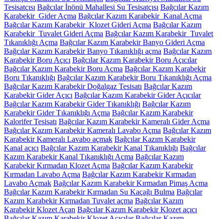
Tesisatçısı
Bağcılar İnönü Mahallesi Su Tesisatçısı
Bağcılar Kazım
Karabekir Gider Açma
Bağcılar Kazım Karabekir Kanal Açma
Bağcılar Kazım Karabekir Klozet Gideri Açma
Bağcılar Kazım
Karabekir Tuvalet Gideri Açma
Bağcılar Kazım Karabekir Tuvalet
Tıkanıklığı Açma
Bağcılar Kazım Karabekir Banyo Gideri Açma
Bağcılar Kazım Karabekir Banyo Tıkanıklığı açma
Bağcılar Kazım
Karabekir Boru Açıcı
Bağcılar Kazım Karabekir Boru Açıcılar
Bağcılar Kazım Karabekir Boru Açma
Bağcılar Kazım Karabekir
Boru Tıkanıklığı
Bağcılar Kazım Karabekir Boru Tıkanıklığı Açma
Bağcılar Kazım Karabekir Doğalgaz Tesisatı
Bağcılar Kazım
Karabekir Gider Açıcı
Bağcılar Kazım Karabekir Gider Açıcılar
Bağcılar Kazım Karabekir Gider Tıkanıklığı
Bağcılar Kazım
Karabekir Gider Tıkanıklığı Açma
Bağcılar Kazım Karabekir
Kalorifer Tesisatı
Bağcılar Kazım Karabekir Kameralı Gider Açma
Bağcılar Kazım Karabekir Kameralı Lavabo Açma
Bağcılar Kazım
Karabekir Kameralı Lavabo açmak
Bağcılar Kazım Karabekir
Kanal açıcı
Bağcılar Kazım Karabekir Kanal Tıkanıklığı
Bağcılar
Kazım Karabekir Kanal Tıkanıklığı Açma
Bağcılar Kazım
Karabekir Kırmadan Klozet Açma
Bağcılar Kazım Karabekir
Kırmadan Lavabo Açma
Bağcılar Kazım Karabekir Kırmadan
Lavabo Açmak
Bağcılar Kazım Karabekir Kırmadan Pimaş Açma
Bağcılar Kazım Karabekir Kırmadan Su Kaçağı Bulma
Bağcılar
Kazım Karabekir Kırmadan Tuvalet açma
Bağcılar Kazım
Karabekir Klozet Açan
Bağcılar Kazım Karabekir Klozet açıcı
Bağcılar Kazım Karabekir Klozet Açıcılar
Bağcılar Kazım