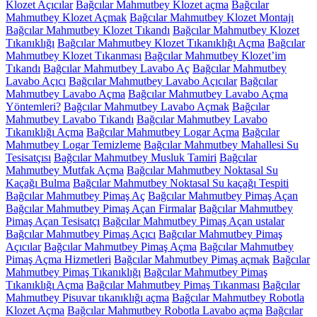
Klozet Açıcılar
Bağcılar Mahmutbey Klozet açma
Bağcılar
Mahmutbey Klozet Açmak
Bağcılar Mahmutbey Klozet Montajı
Bağcılar Mahmutbey Klozet Tıkandı
Bağcılar Mahmutbey Klozet
Tıkanıklığı
Bağcılar Mahmutbey Klozet Tıkanıklığı Açma
Bağcılar
Mahmutbey Klozet Tıkanması
Bağcılar Mahmutbey Klozet’im
Tıkandı
Bağcılar Mahmutbey Lavabo Aç
Bağcılar Mahmutbey
Lavabo Açıcı
Bağcılar Mahmutbey Lavabo Açıcılar
Bağcılar
Mahmutbey Lavabo Açma
Bağcılar Mahmutbey Lavabo Açma
Yöntemleri?
Bağcılar Mahmutbey Lavabo Açmak
Bağcılar
Mahmutbey Lavabo Tıkandı
Bağcılar Mahmutbey Lavabo
Tıkanıklığı Açma
Bağcılar Mahmutbey Logar Açma
Bağcılar
Mahmutbey Logar Temizleme
Bağcılar Mahmutbey Mahallesi Su
Tesisatçısı
Bağcılar Mahmutbey Musluk Tamiri
Bağcılar
Mahmutbey Mutfak Açma
Bağcılar Mahmutbey Noktasal Su
Kaçağı Bulma
Bağcılar Mahmutbey Noktasal Su kaçağı Tespiti
Bağcılar Mahmutbey Pimaş Aç
Bağcılar Mahmutbey Pimaş Açan
Bağcılar Mahmutbey Pimaş Açan Firmalar
Bağcılar Mahmutbey
Pimaş Açan Tesisatçı
Bağcılar Mahmutbey Pimaş Açan ustalar
Bağcılar Mahmutbey Pimaş Açıcı
Bağcılar Mahmutbey Pimaş
Açıcılar
Bağcılar Mahmutbey Pimaş Açma
Bağcılar Mahmutbey
Pimaş Açma Hizmetleri
Bağcılar Mahmutbey Pimaş açmak
Bağcılar
Mahmutbey Pimaş Tıkanıklığı
Bağcılar Mahmutbey Pimaş
Tıkanıklığı Açma
Bağcılar Mahmutbey Pimaş Tıkanması
Bağcılar
Mahmutbey Pisuvar tıkanıklığı açma
Bağcılar Mahmutbey Robotla
Klozet Açma
Bağcılar Mahmutbey Robotla Lavabo açma
Bağcılar