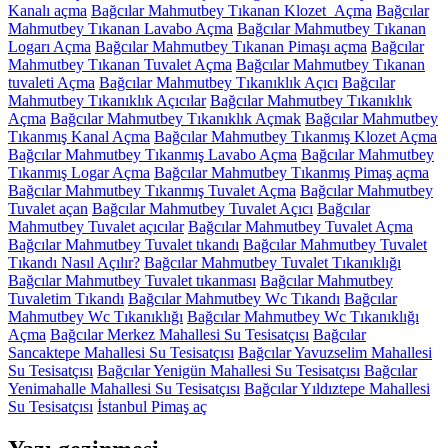
Kanalı açma
Bağcılar Mahmutbey Tıkanan Klozet Açma
Bağcılar
Mahmutbey Tıkanan Lavabo Açma
Bağcılar Mahmutbey Tıkanan
Logarı Açma
Bağcılar Mahmutbey Tıkanan Pimaşı açma
Bağcılar
Mahmutbey Tıkanan Tuvalet Açma
Bağcılar Mahmutbey Tıkanan
tuvaleti Açma
Bağcılar Mahmutbey Tıkanıklık Açıcı
Bağcılar
Mahmutbey Tıkanıklık Açıcılar
Bağcılar Mahmutbey Tıkanıklık
Açma
Bağcılar Mahmutbey Tıkanıklık Açmak
Bağcılar Mahmutbey
Tıkanmış Kanal Açma
Bağcılar Mahmutbey Tıkanmış Klozet Açma
Bağcılar Mahmutbey Tıkanmış Lavabo Açma
Bağcılar Mahmutbey
Tıkanmış Logar Açma
Bağcılar Mahmutbey Tıkanmış Pimaş açma
Bağcılar Mahmutbey Tıkanmış Tuvalet Açma
Bağcılar Mahmutbey
Tuvalet açan
Bağcılar Mahmutbey Tuvalet Açıcı
Bağcılar
Mahmutbey Tuvalet açıcılar
Bağcılar Mahmutbey Tuvalet Açma
Bağcılar Mahmutbey Tuvalet tıkandı
Bağcılar Mahmutbey Tuvalet
Tıkandı Nasıl Açılır?
Bağcılar Mahmutbey Tuvalet Tıkanıklığı
Bağcılar Mahmutbey Tuvalet tıkanması
Bağcılar Mahmutbey
Tuvaletim Tıkandı
Bağcılar Mahmutbey Wc Tıkandı
Bağcılar
Mahmutbey Wc Tıkanıklığı
Bağcılar Mahmutbey Wc Tıkanıklığı
Açma
Bağcılar Merkez Mahallesi Su Tesisatçısı
Bağcılar
Sancaktepe Mahallesi Su Tesisatçısı
Bağcılar Yavuzselim Mahallesi
Su Tesisatçısı
Bağcılar Yenigün Mahallesi Su Tesisatçısı
Bağcılar
Yenimahalle Mahallesi Su Tesisatçısı
Bağcılar Yıldıztepe Mahallesi
Su Tesisatçısı
İstanbul Pimaş aç