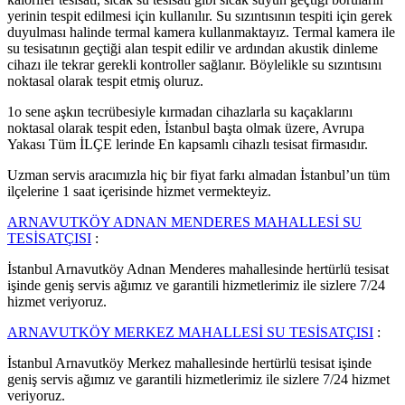
yerinin tespit edilmesi için kullanılır. Su sızıntısının tespiti için gerek
duyulması halinde termal kamera kullanmaktayız. Termal kamera ile
su tesisatının geçtiği alan tespit edilir ve ardından akustik dinleme
cihazı ile tekrar gerekli kontroller sağlanır. Böylelikle su sızıntısını
noktasal olarak tespit etmiş oluruz.
1o sene aşkın tecrübesiyle kırmadan cihazlarla su kaçaklarını
noktasal olarak tespit eden, İstanbul başta olmak üzere, Avrupa
Yakası Tüm İLÇE lerinde En kapsamlı cihazlı tesisat firmasıdır.
Uzman servis aracımızla hiç bir fiyat farkı almadan İstanbul’un tüm
ilçelerine 1 saat içerisinde hizmet vermekteyiz.
ARNAVUTKÖY ADNAN MENDERES MAHALLESİ SU
TESİSATÇISI
:
İstanbul Arnavutköy Adnan Menderes mahallesinde hertürlü tesisat
işinde geniş servis ağımız ve garantili hizmetlerimiz ile sizlere 7/24
hizmet veriyoruz.
ARNAVUTKÖY MERKEZ MAHALLESİ SU TESİSATÇISI
:
İstanbul Arnavutköy Merkez mahallesinde hertürlü tesisat işinde
geniş servis ağımız ve garantili hizmetlerimiz ile sizlere 7/24 hizmet
veriyoruz.