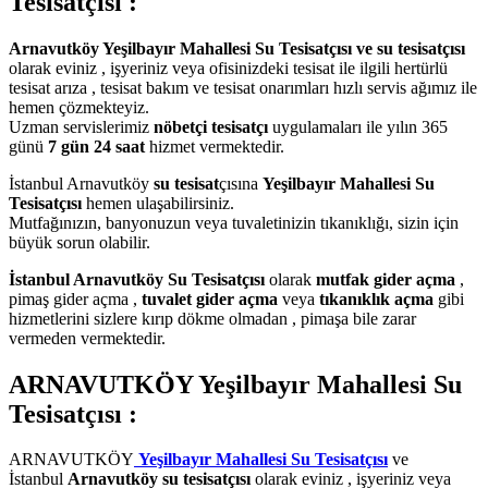
Tesisatçısı :
Arnavutköy Yeşilbayır Mahallesi Su Tesisatçısı ve su tesisatçısı
olarak eviniz , işyeriniz veya ofisinizdeki tesisat ile ilgili hertürlü
tesisat arıza , tesisat bakım ve tesisat onarımları hızlı servis ağımız ile
hemen çözmekteyiz.
Uzman servislerimiz
nöbetçi tesisatçı
uygulamaları ile yılın 365
günü
7 gün 24 saat
hizmet vermektedir.
İstanbul Arnavutköy
su tesisat
çısına
Yeşilbayır Mahallesi Su
Tesisatçısı
hemen ulaşabilirsiniz.
Mutfağınızın, banyonuzun veya tuvaletinizin tıkanıklığı, sizin için
büyük sorun olabilir.
İstanbul Arnavutköy Su Tesisatçısı
olarak
mutfak gider açma
,
pimaş gider açma ,
tuvalet gider açma
veya
tıkanıklık açma
gibi
hizmetlerini sizlere kırıp dökme olmadan , pimaşa bile zarar
vermeden vermektedir.
ARNAVUTKÖY Yeşilbayır Mahallesi Su
Tesisatçısı :
ARNAVUTKÖY
Yeşilbayır Mahallesi Su Tesisatçısı
ve
İstanbul
Arnavutköy su tesisatçısı
olarak eviniz , işyeriniz veya