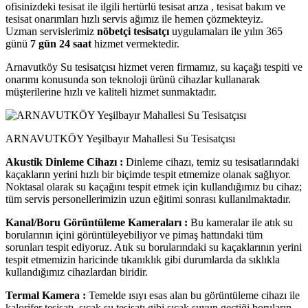
ofisinizdeki tesisat ile ilgili hertürlü tesisat arıza , tesisat bakım ve
tesisat onarımları hızlı servis ağımız ile hemen çözmekteyiz.
Uzman servislerimiz
nöbetçi tesisatçı
uygulamaları ile yılın 365
günü
7 gün 24 saat
hizmet vermektedir.
Arnavutköy Su tesisatçısı hizmet veren firmamız, su kaçağı tespiti ve
onarımı konusunda son teknoloji ürünü cihazlar kullanarak
müşterilerine hızlı ve kaliteli hizmet sunmaktadır.
ARNAVUTKÖY Yeşilbayır Mahallesi Su Tesisatçısı
Akustik Dinleme Cihazı :
Dinleme cihazı, temiz su tesisatlarındaki
kaçakların yerini hızlı bir biçimde tespit etmemize olanak sağlıyor.
Noktasal olarak su kaçağını tespit etmek için kullandığımız bu cihaz;
tüm servis personellerimizin uzun eğitimi sonrası kullanılmaktadır.
Kanal/Boru Görüntüleme Kameraları :
Bu kameralar ile atık su
borularının içini görüntüleyebiliyor ve pimaş hattındaki tüm
sorunları tespit ediyoruz. Atık su borularındaki su kaçaklarının yerini
tespit etmemizin haricinde tıkanıklık gibi durumlarda da sıklıkla
kullandığımız cihazlardan biridir.
Termal Kamera :
Temelde ısıyı esas alan bu görüntüleme cihazı ile
kalorifer tesisatı, sıcak su tesisatı gibi sıcak suyun geçtiği boruların