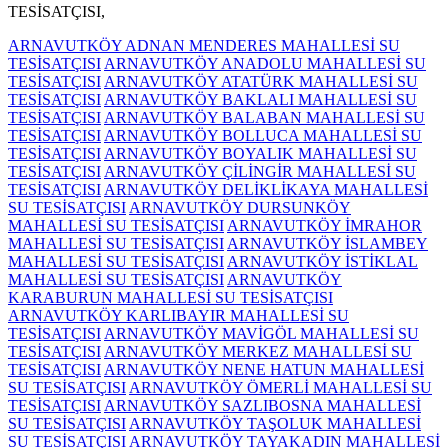
TESİSATÇISI,
ARNAVUTKÖY ADNAN MENDERES MAHALLESİ SU
TESİSATÇISI
ARNAVUTKÖY ANADOLU MAHALLESİ SU
TESİSATÇISI
ARNAVUTKÖY ATATÜRK MAHALLESİ SU
TESİSATÇISI
ARNAVUTKÖY BAKLALI MAHALLESİ SU
TESİSATÇISI
ARNAVUTKÖY BALABAN MAHALLESİ SU
TESİSATÇISI
ARNAVUTKÖY BOLLUCA MAHALLESİ SU
TESİSATÇISI
ARNAVUTKÖY BOYALIK MAHALLESİ SU
TESİSATÇISI
ARNAVUTKÖY ÇİLİNGİR MAHALLESİ SU
TESİSATÇISI
ARNAVUTKÖY DELİKLİKAYA MAHALLESİ
SU TESİSATÇISI
ARNAVUTKÖY DURSUNKÖY
MAHALLESİ SU TESİSATÇISI
ARNAVUTKÖY İMRAHOR
MAHALLESİ SU TESİSATÇISI
ARNAVUTKÖY İSLAMBEY
MAHALLESİ SU TESİSATÇISI
ARNAVUTKÖY İSTİKLAL
MAHALLESİ SU TESİSATÇISI
ARNAVUTKÖY
KARABURUN MAHALLESİ SU TESİSATÇISI
ARNAVUTKÖY KARLIBAYIR MAHALLESİ SU
TESİSATÇISI
ARNAVUTKÖY MAVİGÖL MAHALLESİ SU
TESİSATÇISI
ARNAVUTKÖY MERKEZ MAHALLESİ SU
TESİSATÇISI
ARNAVUTKÖY NENE HATUN MAHALLESİ
SU TESİSATÇISI
ARNAVUTKÖY ÖMERLİ MAHALLESİ SU
TESİSATÇISI
ARNAVUTKÖY SAZLIBOSNA MAHALLESİ
SU TESİSATÇISI
ARNAVUTKÖY TAŞOLUK MAHALLESİ
SU TESİSATÇISI
ARNAVUTKÖY TAYAKADIN MAHALLESİ